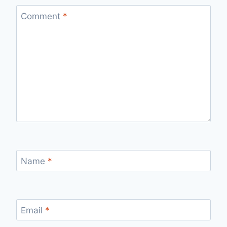
Comment
*
Name
*
Email
*