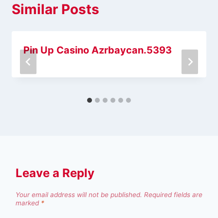
Similar Posts
Pin Up Casino Azrbaycan.5393
Leave a Reply
Your email address will not be published.
Required fields are
marked
*