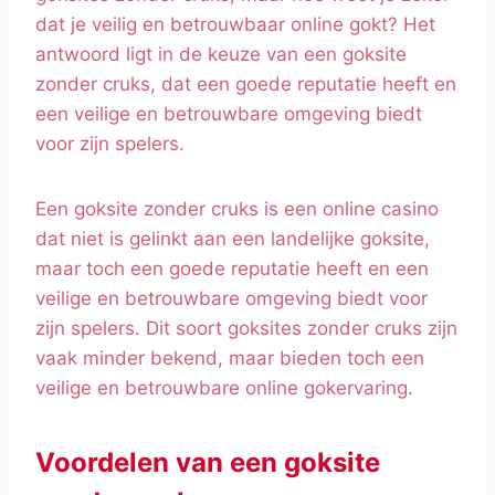
dat je veilig en betrouwbaar online gokt? Het
antwoord ligt in de keuze van een goksite
zonder cruks, dat een goede reputatie heeft en
een veilige en betrouwbare omgeving biedt
voor zijn spelers.
Een goksite zonder cruks is een online casino
dat niet is gelinkt aan een landelijke goksite,
maar toch een goede reputatie heeft en een
veilige en betrouwbare omgeving biedt voor
zijn spelers. Dit soort goksites zonder cruks zijn
vaak minder bekend, maar bieden toch een
veilige en betrouwbare online gokervaring.
Voordelen van een goksite