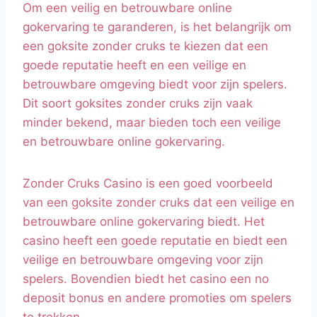
Om een veilig en betrouwbare online
gokervaring te garanderen, is het belangrijk om
een goksite zonder cruks te kiezen dat een
goede reputatie heeft en een veilige en
betrouwbare omgeving biedt voor zijn spelers.
Dit soort goksites zonder cruks zijn vaak
minder bekend, maar bieden toch een veilige
en betrouwbare online gokervaring.
Zonder Cruks Casino is een goed voorbeeld
van een goksite zonder cruks dat een veilige en
betrouwbare online gokervaring biedt. Het
casino heeft een goede reputatie en biedt een
veilige en betrouwbare omgeving voor zijn
spelers. Bovendien biedt het casino een no
deposit bonus en andere promoties om spelers