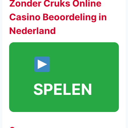
Zonder Cruks Online
Casino Beoordeling in
Nederland
SPELEN