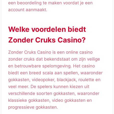
een beoordeling te maken voordat je een
account aanmaakt.
Welke voordelen biedt
Zonder Cruks Casino?
Zonder Cruks Casino is een online casino
zonder cruks dat bekendstaat om zijn veilige
en betrouwbare spelomgeving. Het casino
biedt een breed scala aan spellen, waaronder
gokkasten, videopoker, blackjack, roulette en
veel meer. De spelers kunnen kiezen uit
verschillende soorten gokkasten, waaronder
klassieke gokkasten, video gokkasten en
progressieve gokkasten.