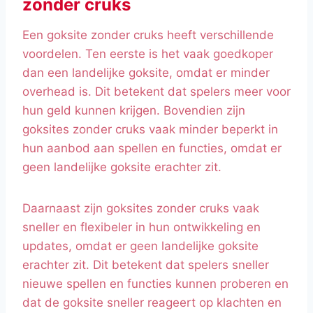
zonder cruks
Een goksite zonder cruks heeft verschillende
voordelen. Ten eerste is het vaak goedkoper
dan een landelijke goksite, omdat er minder
overhead is. Dit betekent dat spelers meer voor
hun geld kunnen krijgen. Bovendien zijn
goksites zonder cruks vaak minder beperkt in
hun aanbod aan spellen en functies, omdat er
geen landelijke goksite erachter zit.
Daarnaast zijn goksites zonder cruks vaak
sneller en flexibeler in hun ontwikkeling en
updates, omdat er geen landelijke goksite
erachter zit. Dit betekent dat spelers sneller
nieuwe spellen en functies kunnen proberen en
dat de goksite sneller reageert op klachten en