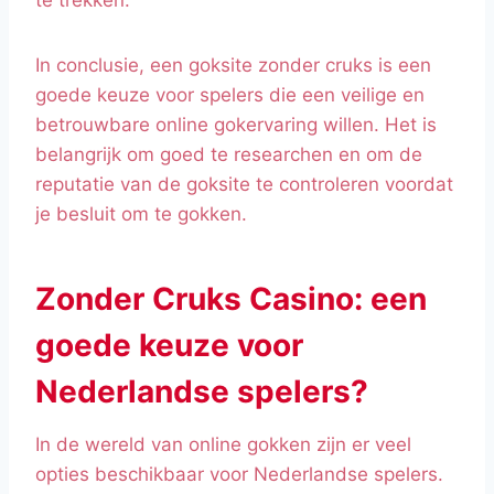
te trekken.
In conclusie, een goksite zonder cruks is een
goede keuze voor spelers die een veilige en
betrouwbare online gokervaring willen. Het is
belangrijk om goed te researchen en om de
reputatie van de goksite te controleren voordat
je besluit om te gokken.
Zonder Cruks Casino: een
goede keuze voor
Nederlandse spelers?
In de wereld van online gokken zijn er veel
opties beschikbaar voor Nederlandse spelers.