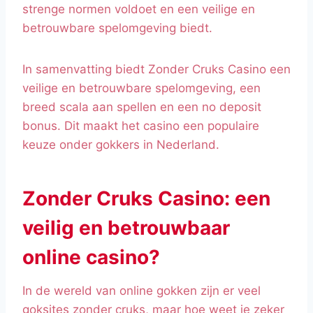
strenge normen voldoet en een veilige en
betrouwbare spelomgeving biedt.
In samenvatting biedt Zonder Cruks Casino een
veilige en betrouwbare spelomgeving, een
breed scala aan spellen en een no deposit
bonus. Dit maakt het casino een populaire
keuze onder gokkers in Nederland.
Zonder Cruks Casino: een
veilig en betrouwbaar
online casino?
In de wereld van online gokken zijn er veel
goksites zonder cruks, maar hoe weet je zeker