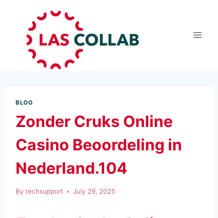
BLOG
Zonder Cruks Online
Casino Beoordeling in
Nederland.104
By
techsupport
July 29, 2025