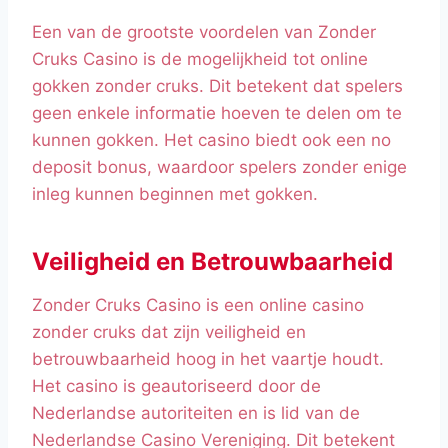
Een van de grootste voordelen van Zonder
Cruks Casino is de mogelijkheid tot online
gokken zonder cruks. Dit betekent dat spelers
geen enkele informatie hoeven te delen om te
kunnen gokken. Het casino biedt ook een no
deposit bonus, waardoor spelers zonder enige
inleg kunnen beginnen met gokken.
Veiligheid en Betrouwbaarheid
Zonder Cruks Casino is een online casino
zonder cruks dat zijn veiligheid en
betrouwbaarheid hoog in het vaartje houdt.
Het casino is geautoriseerd door de
Nederlandse autoriteiten en is lid van de
Nederlandse Casino Vereniging. Dit betekent