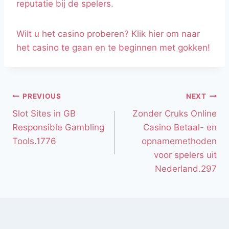
reputatie bij de spelers.
Wilt u het casino proberen? Klik hier om naar
het casino te gaan en te beginnen met gokken!
PREVIOUS
NEXT
Slot Sites in GB
Zonder Cruks Online
Responsible Gambling
Casino Betaal- en
Tools.1776
opnamemethoden
voor spelers uit
Nederland.297