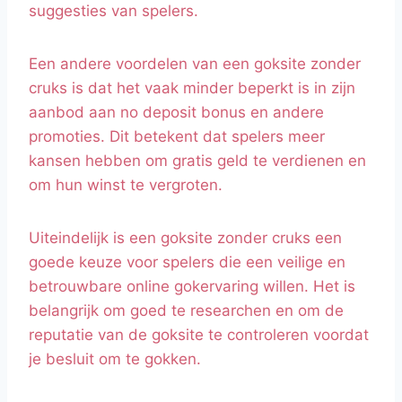
suggesties van spelers.
Een andere voordelen van een goksite zonder
cruks is dat het vaak minder beperkt is in zijn
aanbod aan no deposit bonus en andere
promoties. Dit betekent dat spelers meer
kansen hebben om gratis geld te verdienen en
om hun winst te vergroten.
Uiteindelijk is een goksite zonder cruks een
goede keuze voor spelers die een veilige en
betrouwbare online gokervaring willen. Het is
belangrijk om goed te researchen en om de
reputatie van de goksite te controleren voordat
je besluit om te gokken.