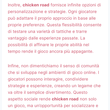
Inoltre,
chicken road
fornisce infinite opzioni di
personalizzazione e strategie. Ogni giocatore
può adattare il proprio approccio in base alle
proprie preferenze. Questa flessibilità consente
di testare una varietà di tattiche e trarre
vantaggio dalle esperienze passate. La
possibilità di affinare le proprie abilità nel
tempo rende il gioco ancora più appagante.
Infine, non dimentichiamo il senso di comunità
che si sviluppa negli ambienti di gioco online. I
giocatori possono interagire, condividere
strategie e esperienze, creando un legame che
va oltre il semplice divertimento. Questo
aspetto sociale rende
chicken road
non solo
un gioco, ma un’opportunità per socializzare e