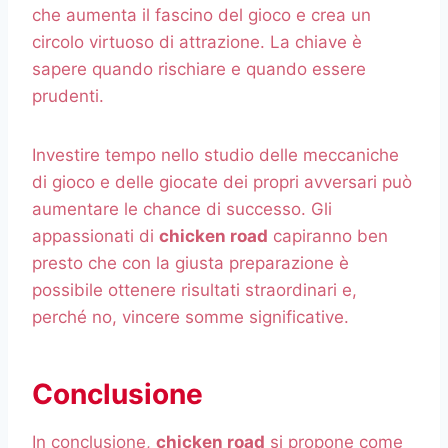
che aumenta il fascino del gioco e crea un
circolo virtuoso di attrazione. La chiave è
sapere quando rischiare e quando essere
prudenti.
Investire tempo nello studio delle meccaniche
di gioco e delle giocate dei propri avversari può
aumentare le chance di successo. Gli
appassionati di
chicken road
capiranno ben
presto che con la giusta preparazione è
possibile ottenere risultati straordinari e,
perché no, vincere somme significative.
Conclusione
In conclusione,
chicken road
si propone come