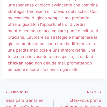
un’esperienza di gioco avvincente che combina
strategia, tempismo e il brivido del rischio. Con
meccaniche di gioco semplici ma profonde,
offre ai giocatori l’opportunità di divertirsi
mentre cercano di accumulare punti e evitare di
bruciarsi. Lavorare su strategie e mantenere la
giusta mentalità possono fare la differenza tra
una partita mediocre e una straordinaria. Che
tu sia un principiante o un esperto, la sfida di
chicken road
non delude mai, promettendo
emozioni e soddisfazioni a ogni salto.
PREVIOUS
NEXT
Guía para Ganar en
Êtes-vous prêt à
Hot Slice Cada Vez
embarquer dans une