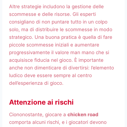
Altre strategie includono la gestione delle
scommesse e delle risorse. Gli esperti
consigliano di non puntare tutto in un colpo
solo, ma di distribuire le scommesse in modo
strategico. Una buona pratica è quella di fare
piccole scommesse iniziali e aumentare
progressivamente il valore man mano che si
acquisisce fiducia nel gioco. È importante
anche non dimenticare di divertirsi: l’elemento
ludico deve essere sempre al centro
dell’esperienza di gioco.
Attenzione ai rischi
Ciononostante, giocare a
chicken road
comporta alcuni rischi, e i giocatori devono