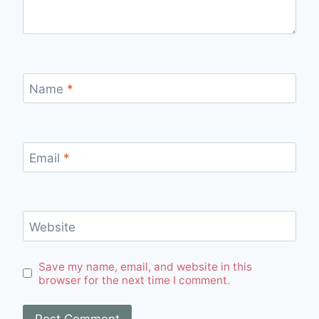
Name
*
Email
*
Website
Save my name, email, and website in this
browser for the next time I comment.