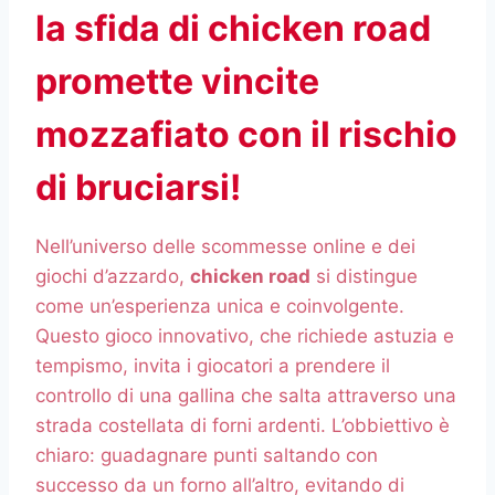
la sfida di chicken road
promette vincite
mozzafiato con il rischio
di bruciarsi!
Nell’universo delle scommesse online e dei
giochi d’azzardo,
chicken road
si distingue
come un’esperienza unica e coinvolgente.
Questo gioco innovativo, che richiede astuzia e
tempismo, invita i giocatori a prendere il
controllo di una gallina che salta attraverso una
strada costellata di forni ardenti. L’obbiettivo è
chiaro: guadagnare punti saltando con
successo da un forno all’altro, evitando di