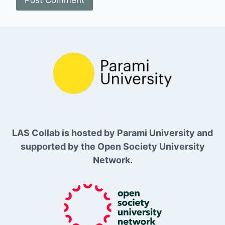
LAS Collab is hosted by Parami University and
supported by the Open Society University
Network.