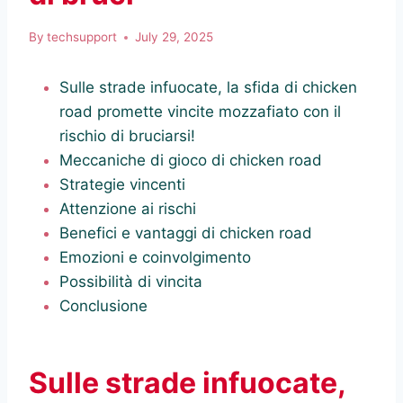
By
techsupport
July 29, 2025
Sulle strade infuocate, la sfida di chicken
road promette vincite mozzafiato con il
rischio di bruciarsi!
Meccaniche di gioco di chicken road
Strategie vincenti
Attenzione ai rischi
Benefici e vantaggi di chicken road
Emozioni e coinvolgimento
Possibilità di vincita
Conclusione
Sulle strade infuocate,