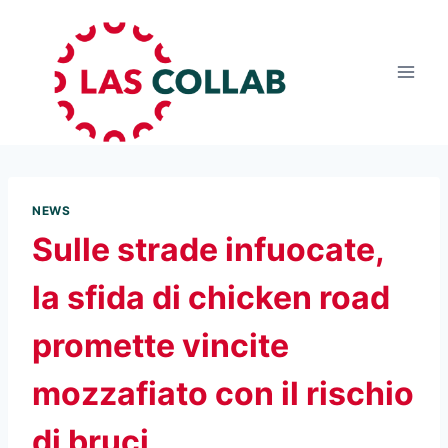
NEWS
Sulle strade infuocate,
la sfida di chicken road
promette vincite
mozzafiato con il rischio
di bruci