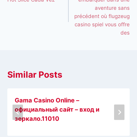
aventure sans
précédent où flugzeug
casino spiel vous offre
des
Similar Posts
Gama Casino Online –
официальный сайт – вход и
зеркало.11010