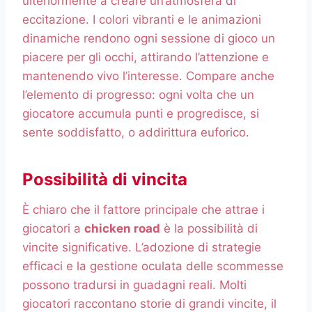
ulteriormente a creare un’atmosfera di
eccitazione. I colori vibranti e le animazioni
dinamiche rendono ogni sessione di gioco un
piacere per gli occhi, attirando l’attenzione e
mantenendo vivo l’interesse. Compare anche
l’elemento di progresso: ogni volta che un
giocatore accumula punti e progredisce, si
sente soddisfatto, o addirittura euforico.
Possibilità di vincita
È chiaro che il fattore principale che attrae i
giocatori a
chicken road
è la possibilità di
vincite significative. L’adozione di strategie
efficaci e la gestione oculata delle scommesse
possono tradursi in guadagni reali. Molti
giocatori raccontano storie di grandi vincite, il