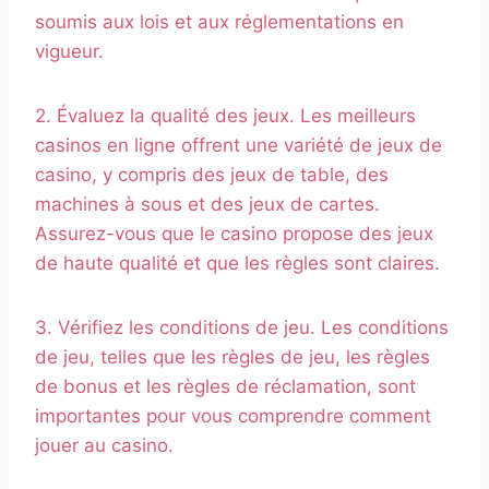
soumis aux lois et aux réglementations en
vigueur.
2. Évaluez la qualité des jeux. Les meilleurs
casinos en ligne offrent une variété de jeux de
casino, y compris des jeux de table, des
machines à sous et des jeux de cartes.
Assurez-vous que le casino propose des jeux
de haute qualité et que les règles sont claires.
3. Vérifiez les conditions de jeu. Les conditions
de jeu, telles que les règles de jeu, les règles
de bonus et les règles de réclamation, sont
importantes pour vous comprendre comment
jouer au casino.