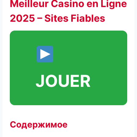
Meilleur Casino en Ligne
2025 – Sites Fiables
JOUER
Содержимое