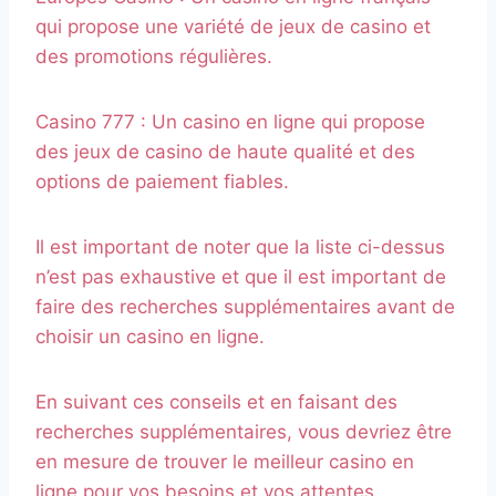
qui propose une variété de jeux de casino et
des promotions régulières.
Casino 777 : Un casino en ligne qui propose
des jeux de casino de haute qualité et des
options de paiement fiables.
Il est important de noter que la liste ci-dessus
n’est pas exhaustive et que il est important de
faire des recherches supplémentaires avant de
choisir un casino en ligne.
En suivant ces conseils et en faisant des
recherches supplémentaires, vous devriez être
en mesure de trouver le meilleur casino en
ligne pour vos besoins et vos attentes.