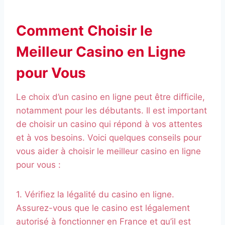
Comment Choisir le
Meilleur Casino en Ligne
pour Vous
Le choix d’un casino en ligne peut être difficile,
notamment pour les débutants. Il est important
de choisir un casino qui répond à vos attentes
et à vos besoins. Voici quelques conseils pour
vous aider à choisir le meilleur casino en ligne
pour vous :
1. Vérifiez la légalité du casino en ligne.
Assurez-vous que le casino est légalement
autorisé à fonctionner en France et qu’il est