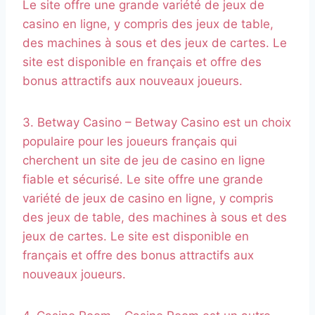
Le site offre une grande variété de jeux de
casino en ligne, y compris des jeux de table,
des machines à sous et des jeux de cartes. Le
site est disponible en français et offre des
bonus attractifs aux nouveaux joueurs.
3. Betway Casino – Betway Casino est un choix
populaire pour les joueurs français qui
cherchent un site de jeu de casino en ligne
fiable et sécurisé. Le site offre une grande
variété de jeux de casino en ligne, y compris
des jeux de table, des machines à sous et des
jeux de cartes. Le site est disponible en
français et offre des bonus attractifs aux
nouveaux joueurs.