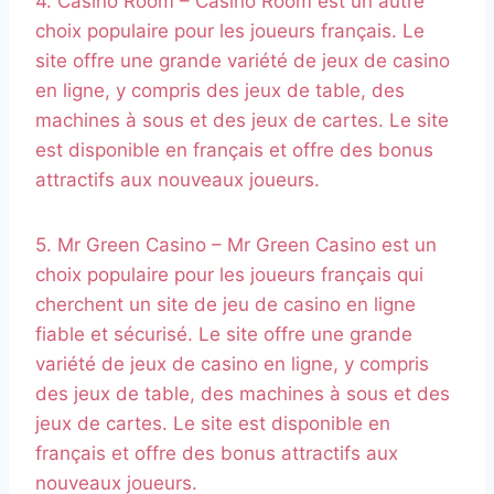
4. Casino Room – Casino Room est un autre
choix populaire pour les joueurs français. Le
site offre une grande variété de jeux de casino
en ligne, y compris des jeux de table, des
machines à sous et des jeux de cartes. Le site
est disponible en français et offre des bonus
attractifs aux nouveaux joueurs.
5. Mr Green Casino – Mr Green Casino est un
choix populaire pour les joueurs français qui
cherchent un site de jeu de casino en ligne
fiable et sécurisé. Le site offre une grande
variété de jeux de casino en ligne, y compris
des jeux de table, des machines à sous et des
jeux de cartes. Le site est disponible en
français et offre des bonus attractifs aux
nouveaux joueurs.