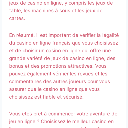
jeux de casino en ligne, y compris les jeux de
table, les machines à sous et les jeux de
cartes.
En résumé, il est important de vérifier la légalité
du casino en ligne français que vous choisissez
et de choisir un casino en ligne qui offre une
grande variété de jeux de casino en ligne, des
bonus et des promotions attractives. Vous
pouvez également vérifier les revues et les
commentaires des autres joueurs pour vous
assurer que le casino en ligne que vous
choisissez est fiable et sécurisé.
Vous êtes prêt à commencer votre aventure de
jeu en ligne ? Choisissez le meilleur casino en