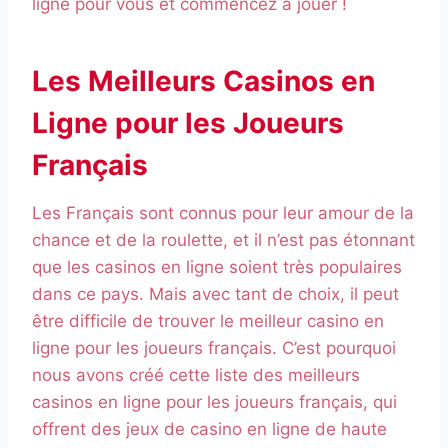
ligne pour vous et commencez à jouer !
Les Meilleurs Casinos en
Ligne pour les Joueurs
Français
Les Français sont connus pour leur amour de la
chance et de la roulette, et il n’est pas étonnant
que les casinos en ligne soient très populaires
dans ce pays. Mais avec tant de choix, il peut
être difficile de trouver le meilleur casino en
ligne pour les joueurs français. C’est pourquoi
nous avons créé cette liste des meilleurs
casinos en ligne pour les joueurs français, qui
offrent des jeux de casino en ligne de haute