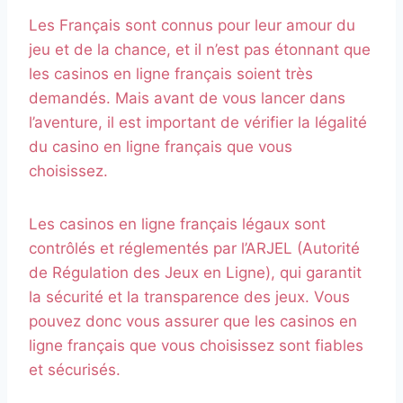
Les Français sont connus pour leur amour du
jeu et de la chance, et il n’est pas étonnant que
les casinos en ligne français soient très
demandés. Mais avant de vous lancer dans
l’aventure, il est important de vérifier la légalité
du casino en ligne français que vous
choisissez.
Les casinos en ligne français légaux sont
contrôlés et réglementés par l’ARJEL (Autorité
de Régulation des Jeux en Ligne), qui garantit
la sécurité et la transparence des jeux. Vous
pouvez donc vous assurer que les casinos en
ligne français que vous choisissez sont fiables
et sécurisés.