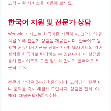
고객 지원 서비스를 이용해 보세요.
한국어 지원 및 전문가 상담
Wonwin 카지노는 한국어를 지원하며, 고객님의 편
의를 위해 전문가 상담을 제공합니다. 한국어로 원
활한 커뮤니케이션을 원하신다면, 웹사이트의 언어
설정을 한국어로 변경하실 수 있습니다. 이 설정을
통해 웹사이트의 모든 정보와 안내가 한국어로 제
공됩니다.
전문가 상담은 24시간 운영되며, 고객님의 질문이
나 문제를 즉시 해결해 드립니다. 상담은 전화, 이
메일, 채팅等多种语言支持：