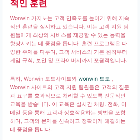
적인 훈련
Wonwin 카지노는 고객 만족도를 높이기 위해 지속
적인 훈련을 실시하고 있습니다. 이는 고객 지원 팀
원들에게 최상의 서비스를 제공할 수 있는 능력을
향상시키는 데 중점을 둡니다. 훈련 프로그램은 다
양한 주제를 다루며, 고객 서비스의 기본 원칙부터
게임 규칙, 보안 및 프라이버시까지 포괄적입니다.
특히, Wonwin 토토사이트와
wonwin 토토
,
Wonwin 사이트의 고객 지원 팀원들은 고객의 질문
과 요구를 효과적으로 처리할 수 있도록 전문적인
교육을 받습니다. 이 교육은 실시간 채팅, 전화, 이
메일 등을 통해 고객과 상호작용하는 방법을 포함
하며, 고객의 문제를 신속하고 정확하게 해결하는
데 중점을 둡니다.