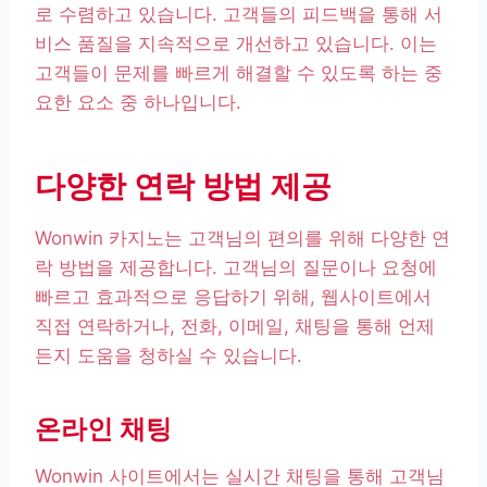
로 수렴하고 있습니다. 고객들의 피드백을 통해 서
비스 품질을 지속적으로 개선하고 있습니다. 이는
고객들이 문제를 빠르게 해결할 수 있도록 하는 중
요한 요소 중 하나입니다.
다양한 연락 방법 제공
Wonwin 카지노는 고객님의 편의를 위해 다양한 연
락 방법을 제공합니다. 고객님의 질문이나 요청에
빠르고 효과적으로 응답하기 위해, 웹사이트에서
직접 연락하거나, 전화, 이메일, 채팅을 통해 언제
든지 도움을 청하실 수 있습니다.
온라인 채팅
Wonwin 사이트에서는 실시간 채팅을 통해 고객님