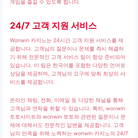
게임을 즐길 수 있도록 합니다.
24/7 고객 지원 서비스
Wonwin 카지노는 24시간 고객 지원 서비스를 제
공합니다. 고객님의 질문이나 문제를 즉시 해결하
기 위해 전문적인 고객 서비스 팀이 항상 준비되어
있습니다. 이 팀은 한국어를 포함한 다양한 언어로
상담을 제공하며, 고객님의 요구에 맞춰 최상의 서
비스를 제공합니다.
온라인 채팅, 전화, 이메일 등 다양한 채널을 통해
고객님과 연락을 취할 수 있습니다. 특히, wonwin
토토사이트와 wonwin 토토와 관련된 질문이나 문
제에 대해서도 전문적인 답변을 제공합니다. 고객
님의 만족을 위해 노력하는 wonwin 카지노의 24/7