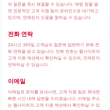
의 질문을 즉시 해결할 수 있습니다. 채팅 창을 열
면 전문적인 고객 지원 팀이 온라인으로 대기하고
있으며, 언제든지 도움을 청하실 수 있습니다.
전화 연락
24시간 365일 고객님의 질문에 답변하기 위해 전
화 연락을 받고 있습니다. 전화 번호는 웹사이트의
고객 지원 섹션에서 확인하실 수 있으며, 언제든지
연락하실 수 있습니다.
이메일
이메일로 문의를 보내시면, 고객 지원 팀은 최대한
빠른 시간 내에 답변을 드리겠습니다. 이메일 주소
는 웹사이트의 고객 지원 섹션에서 확인하실 수 있