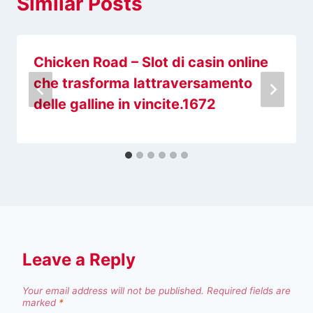
Similar Posts
Chicken Road – Slot di casin online
che trasforma lattraversamento
delle galline in vincite.1672
Leave a Reply
Your email address will not be published.
Required fields are
marked
*