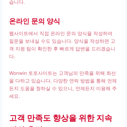
습니다.
온라인 문의 양식
웹사이트에서 직접 온라인 문의 양식을 작성하여
질문을 보내실 수도 있습니다. 양식을 작성하면 고
객 지원 팀이 확인한 후 빠르게 답변을 드리겠습니
다.
Wonwin 토토사이트는 고객님의 만족을 위해 최선
을 다하고 있습니다. 다양한 연락 방법을 통해 언제
든지 도움을 청하실 수 있으니, 언제든지 이용해 주
세요.
고객 만족도 향상을 위한 지속