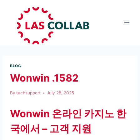
BLOG
Wonwin .1582
By
techsupport
July 28, 2025
Wonwin 온라인 카지노 한
국에서 – 고객 지원