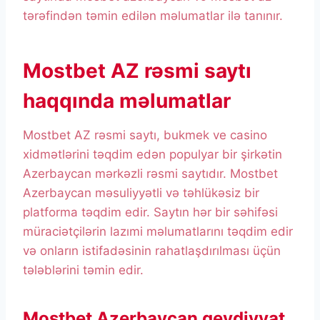
tərəfindən təmin edilən məlumatlar ilə tanınır.
Mostbet AZ rəsmi saytı
haqqında məlumatlar
Mostbet AZ rəsmi saytı, bukmek ve casino
xidmətlərini təqdim edən populyar bir şirkətin
Azerbaycan mərkəzli rəsmi saytıdır. Mostbet
Azerbaycan məsuliyyətli və təhlükəsiz bir
platforma təqdim edir. Saytın hər bir səhifəsi
müraciətçilərin lazımi məlumatlarını təqdim edir
və onların istifadəsinin rahatlaşdırılması üçün
tələblərini təmin edir.
Mostbet Azerbaycan qeydiyyat