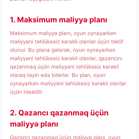
1. Maksimum maliyyə planı
Maksimum maliyyə planı, oyun oynayarkən
maliyyəni təhlükəsiz kərəkli olanlar üçün təklif
olunur. Bu plana gələrək, oyun oynayarkən
maliyyəni təhlükəsiz kərəkli olanlar, qazancını
qazanmaq üçün maliyyəni təhlükəsiz kərəkli
olaraq təyin edə bilərlər. Bu plan, oyun
oynayarkən maliyyəni təhlükəsiz kərəkli olanlar
üçün idealdir.
2. Qazancı qazanmaq üçün
maliyyə planı
Qazancı qazanmaq üçün maliyyə planı, oyun