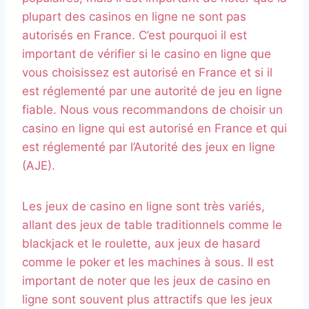
plupart des casinos en ligne ne sont pas
autorisés en France. C’est pourquoi il est
important de vérifier si le casino en ligne que
vous choisissez est autorisé en France et si il
est réglementé par une autorité de jeu en ligne
fiable. Nous vous recommandons de choisir un
casino en ligne qui est autorisé en France et qui
est réglementé par l’Autorité des jeux en ligne
(AJE).
Les jeux de casino en ligne sont très variés,
allant des jeux de table traditionnels comme le
blackjack et le roulette, aux jeux de hasard
comme le poker et les machines à sous. Il est
important de noter que les jeux de casino en
ligne sont souvent plus attractifs que les jeux