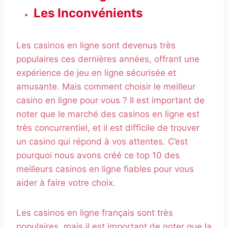
Les Inconvénients
Les casinos en ligne sont devenus très
populaires ces dernières années, offrant une
expérience de jeu en ligne sécurisée et
amusante. Mais comment choisir le meilleur
casino en ligne pour vous ? Il est important de
noter que le marché des casinos en ligne est
très concurrentiel, et il est difficile de trouver
un casino qui répond à vos attentes. C’est
pourquoi nous avons créé ce top 10 des
meilleurs casinos en ligne fiables pour vous
aider à faire votre choix.
Les casinos en ligne français sont très
populaires, mais il est important de noter que la