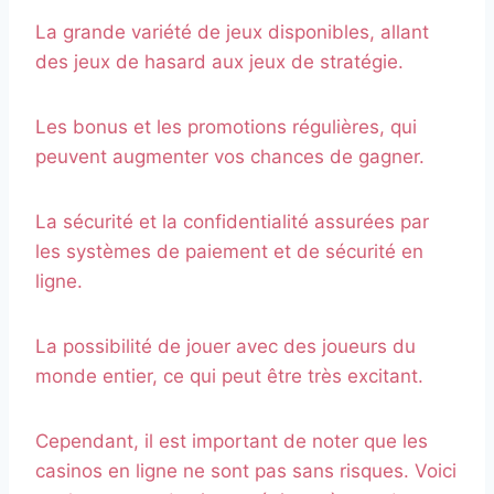
La grande variété de jeux disponibles, allant
des jeux de hasard aux jeux de stratégie.
Les bonus et les promotions régulières, qui
peuvent augmenter vos chances de gagner.
La sécurité et la confidentialité assurées par
les systèmes de paiement et de sécurité en
ligne.
La possibilité de jouer avec des joueurs du
monde entier, ce qui peut être très excitant.
Cependant, il est important de noter que les
casinos en ligne ne sont pas sans risques. Voici