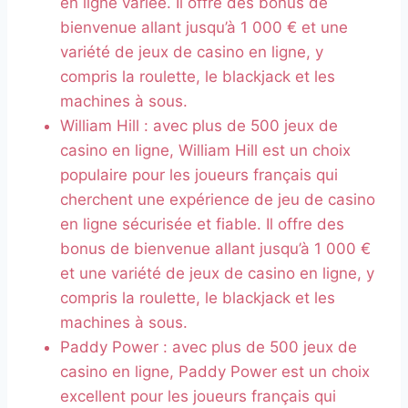
en ligne variée. Il offre des bonus de
bienvenue allant jusqu’à 1 000 € et une
variété de jeux de casino en ligne, y
compris la roulette, le blackjack et les
machines à sous.
William Hill : avec plus de 500 jeux de
casino en ligne, William Hill est un choix
populaire pour les joueurs français qui
cherchent une expérience de jeu de casino
en ligne sécurisée et fiable. Il offre des
bonus de bienvenue allant jusqu’à 1 000 €
et une variété de jeux de casino en ligne, y
compris la roulette, le blackjack et les
machines à sous.
Paddy Power : avec plus de 500 jeux de
casino en ligne, Paddy Power est un choix
excellent pour les joueurs français qui