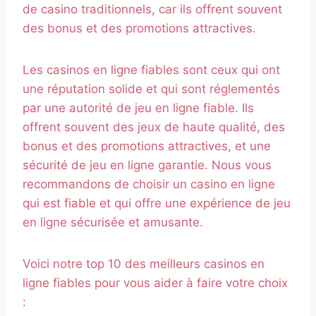
de casino traditionnels, car ils offrent souvent
des bonus et des promotions attractives.
Les casinos en ligne fiables sont ceux qui ont
une réputation solide et qui sont réglementés
par une autorité de jeu en ligne fiable. Ils
offrent souvent des jeux de haute qualité, des
bonus et des promotions attractives, et une
sécurité de jeu en ligne garantie. Nous vous
recommandons de choisir un casino en ligne
qui est fiable et qui offre une expérience de jeu
en ligne sécurisée et amusante.
Voici notre top 10 des meilleurs casinos en
ligne fiables pour vous aider à faire votre choix
: