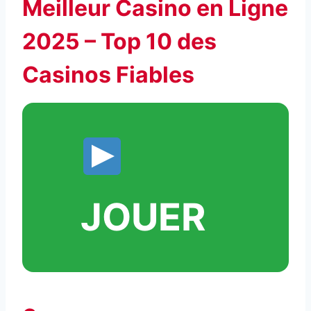
Meilleur Casino en Ligne
2025 – Top 10 des
Casinos Fiables
JOUER