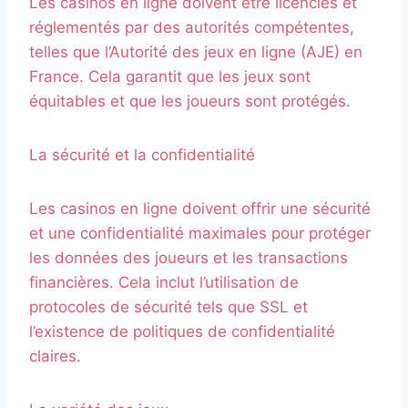
Les casinos en ligne doivent être licenciés et
réglementés par des autorités compétentes,
telles que l’Autorité des jeux en ligne (AJE) en
France. Cela garantit que les jeux sont
équitables et que les joueurs sont protégés.
La sécurité et la confidentialité
Les casinos en ligne doivent offrir une sécurité
et une confidentialité maximales pour protéger
les données des joueurs et les transactions
financières. Cela inclut l’utilisation de
protocoles de sécurité tels que SSL et
l’existence de politiques de confidentialité
claires.