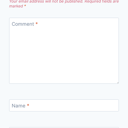
Your email address will not be published.
Required fields are
marked
*
Comment
*
Name
*