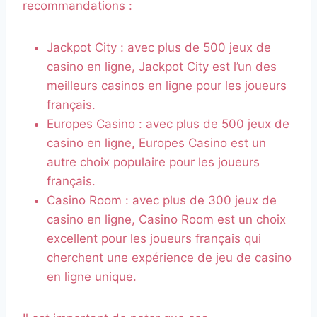
recommandations :
Jackpot City : avec plus de 500 jeux de
casino en ligne, Jackpot City est l’un des
meilleurs casinos en ligne pour les joueurs
français.
Europes Casino : avec plus de 500 jeux de
casino en ligne, Europes Casino est un
autre choix populaire pour les joueurs
français.
Casino Room : avec plus de 300 jeux de
casino en ligne, Casino Room est un choix
excellent pour les joueurs français qui
cherchent une expérience de jeu de casino
en ligne unique.