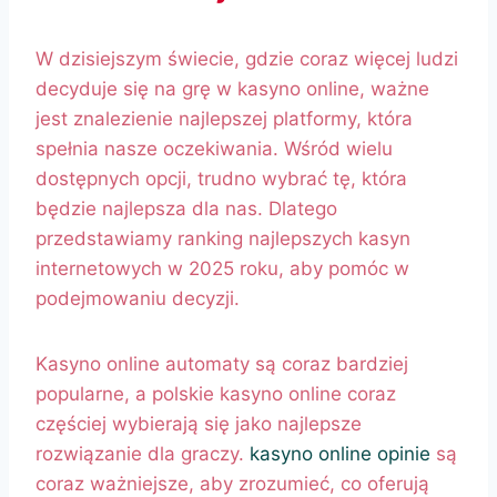
W dzisiejszym świecie, gdzie coraz więcej ludzi
decyduje się na grę w kasyno online, ważne
jest znalezienie najlepszej platformy, która
spełnia nasze oczekiwania. Wśród wielu
dostępnych opcji, trudno wybrać tę, która
będzie najlepsza dla nas. Dlatego
przedstawiamy ranking najlepszych kasyn
internetowych w 2025 roku, aby pomóc w
podejmowaniu decyzji.
Kasyno online automaty są coraz bardziej
popularne, a polskie kasyno online coraz
częściej wybierają się jako najlepsze
rozwiązanie dla graczy.
kasyno online opinie
są
coraz ważniejsze, aby zrozumieć, co oferują