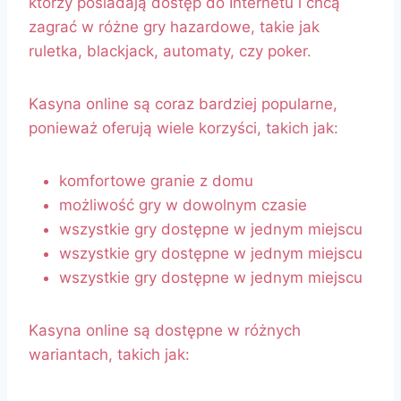
którzy posiadają dostęp do Internetu i chcą
zagrać w różne gry hazardowe, takie jak
ruletka, blackjack, automaty, czy poker.
Kasyna online są coraz bardziej popularne,
ponieważ oferują wiele korzyści, takich jak:
komfortowe granie z domu
możliwość gry w dowolnym czasie
wszystkie gry dostępne w jednym miejscu
wszystkie gry dostępne w jednym miejscu
wszystkie gry dostępne w jednym miejscu
Kasyna online są dostępne w różnych
wariantach, takich jak: