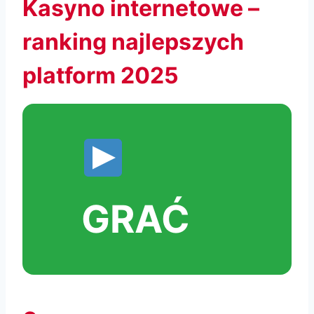
Kasyno internetowe –
ranking najlepszych
platform 2025
GRAĆ