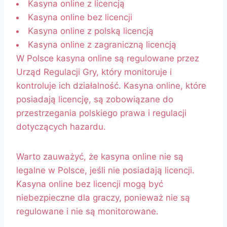
Kasyna online z licencją
Kasyna online bez licencji
Kasyna online z polską licencją
Kasyna online z zagraniczną licencją
W Polsce kasyna online są regulowane przez
Urząd Regulacji Gry, który monitoruje i
kontroluje ich działalność. Kasyna online, które
posiadają licencję, są zobowiązane do
przestrzegania polskiego prawa i regulacji
dotyczących hazardu.
Warto zauważyć, że kasyna online nie są
legalne w Polsce, jeśli nie posiadają licencji.
Kasyna online bez licencji mogą być
niebezpieczne dla graczy, ponieważ nie są
regulowane i nie są monitorowane.