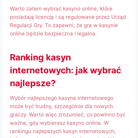
Warto zatem wybrać kasyno online, które
posiadają licencję i są regulowane przez Urząd
Regulacji Gry. To zapewni, że gra w kasynie
online będzie bezpieczna i legalna.
Ranking kasyn
internetowych: jak wybrać
najlepsze?
Wybór najlepszego kasyna internetowego
może być trudny, szczególnie dla nowych
graczy. Warto więc zrozumieć, co powinno być
ważne, gdy wybierasz kasyno online. W
rankingu najlepszych kasyn internetowych,