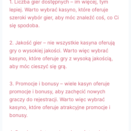
1. Liczba gier dostępnych – im więcej, tym
lepiej. Warto wybrać kasyno, które oferuje
szeroki wybór gier, aby móc znaleźć coś, co Ci
się spodoba.
2. Jakość gier – nie wszystkie kasyna oferują
gry o wysokiej jakości. Warto więc wybrać
kasyno, które oferuje gry z wysoką jakością,
aby móc cieszyć się grą.
3. Promocje i bonusy – wiele kasyn oferuje
promocje i bonusy, aby zachęcić nowych
graczy do rejestracji. Warto więc wybrać
kasyno, które oferuje atrakcyjne promocje i
bonusy.