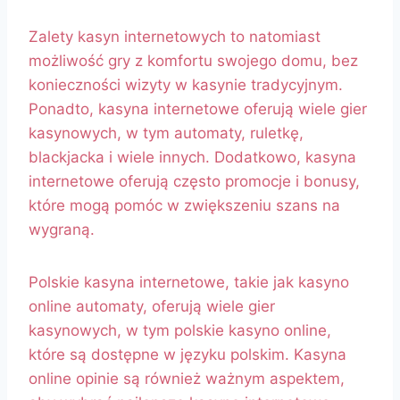
Zalety kasyn internetowych to natomiast
możliwość gry z komfortu swojego domu, bez
konieczności wizyty w kasynie tradycyjnym.
Ponadto, kasyna internetowe oferują wiele gier
kasynowych, w tym automaty, ruletkę,
blackjacka i wiele innych. Dodatkowo, kasyna
internetowe oferują często promocje i bonusy,
które mogą pomóc w zwiększeniu szans na
wygraną.
Polskie kasyna internetowe, takie jak kasyno
online automaty, oferują wiele gier
kasynowych, w tym polskie kasyno online,
które są dostępne w języku polskim. Kasyna
online opinie są również ważnym aspektem,