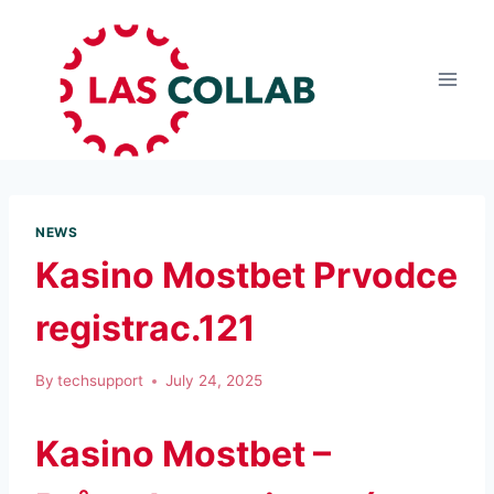
NEWS
Kasino Mostbet Prvodce
registrac.121
By
techsupport
July 24, 2025
Kasino Mostbet –