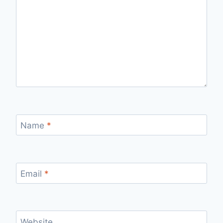
Name
*
Email
*
Website