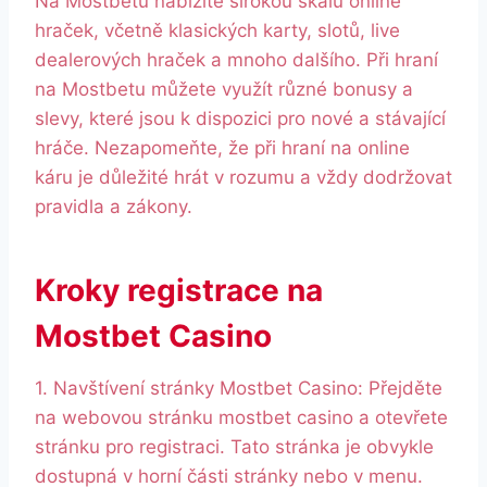
Na Mostbetu nabízíte širokou škálu online
hraček, včetně klasických karty, slotů, live
dealerových hraček a mnoho dalšího. Při hraní
na Mostbetu můžete využít různé bonusy a
slevy, které jsou k dispozici pro nové a stávající
hráče. Nezapomeňte, že při hraní na online
káru je důležité hrát v rozumu a vždy dodržovat
pravidla a zákony.
Kroky registrace na
Mostbet Casino
1. Navštívení stránky Mostbet Casino: Přejděte
na webovou stránku mostbet casino a otevřete
stránku pro registraci. Tato stránka je obvykle
dostupná v horní části stránky nebo v menu.