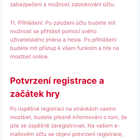
zabezpečení a možnost zablokování účtu.
11. Přihlášení: Po založení účtu budete mít
možnost se přihlásit pomocí svého
uživatelského jména a hesla. Po přihlášení
budete mít přístup k všem funkcím a hře na
mostbet online.
Potvrzení registrace a
začátek hry
Po úspěšné registraci na stránkách casino
mostbet, budete přesně informováni o tom, že
jste se úspěšně zaregistrovali. Na vašem e-
mailovém účtu se objeví potvrzení registrace,