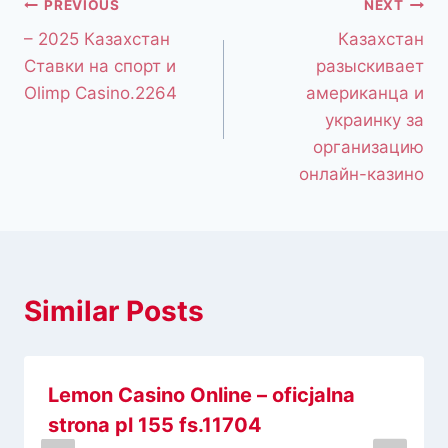
PREVIOUS
NEXT
– 2025 Казахстан
Казахстан
Ставки на спорт и
разыскивает
Olimp Casino.2264
американца и
украинку за
организацию
онлайн-казино
Similar Posts
Lemon Casino Online – oficjalna
strona pl 155 fs.11704