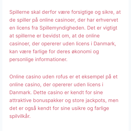
Spillerne skal derfor være forsigtige og sikre, at
de spiller på online casinoer, der har erhvervet
en licens fra Spillemyndigheden. Det er vigtigt
at spillerne er bevidst om, at de online
casinoer, der opererer uden licens i Danmark,
kan være farlige for deres økonomi og
personlige informationer.
Online casino uden rofus er et eksempel på et
online casino, der opererer uden licens i
Danmark. Dette casino er kendt for sine
attraktive bonuspakker og store jackpots, men
det er også kendt for sine usikre og farlige
spilvilkår.