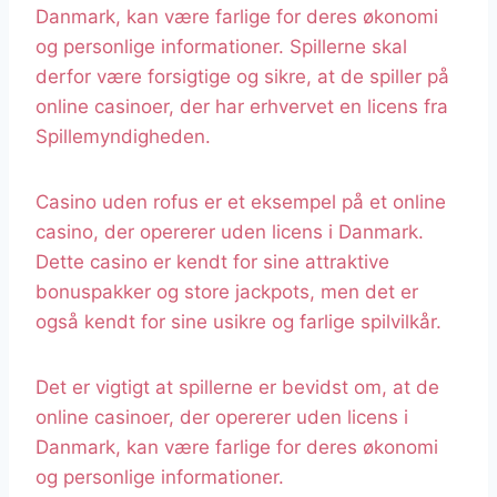
Danmark, kan være farlige for deres økonomi
og personlige informationer. Spillerne skal
derfor være forsigtige og sikre, at de spiller på
online casinoer, der har erhvervet en licens fra
Spillemyndigheden.
Casino uden rofus er et eksempel på et online
casino, der opererer uden licens i Danmark.
Dette casino er kendt for sine attraktive
bonuspakker og store jackpots, men det er
også kendt for sine usikre og farlige spilvilkår.
Det er vigtigt at spillerne er bevidst om, at de
online casinoer, der opererer uden licens i
Danmark, kan være farlige for deres økonomi
og personlige informationer.