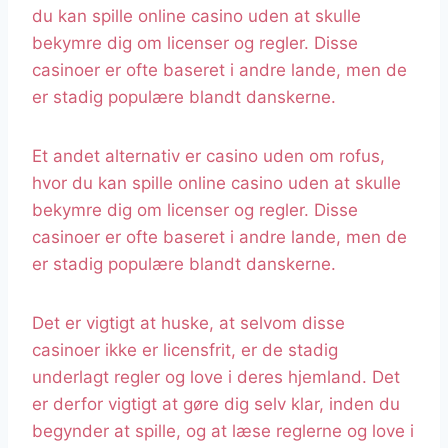
du kan spille online casino uden at skulle
bekymre dig om licenser og regler. Disse
casinoer er ofte baseret i andre lande, men de
er stadig populære blandt danskerne.
Et andet alternativ er casino uden om rofus,
hvor du kan spille online casino uden at skulle
bekymre dig om licenser og regler. Disse
casinoer er ofte baseret i andre lande, men de
er stadig populære blandt danskerne.
Det er vigtigt at huske, at selvom disse
casinoer ikke er licensfrit, er de stadig
underlagt regler og love i deres hjemland. Det
er derfor vigtigt at gøre dig selv klar, inden du
begynder at spille, og at læse reglerne og love i