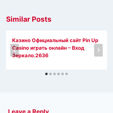
Similar Posts
Казино Официальный сайт Pin Up
Casino играть онлайн – Вход
Зеркало.2636
Leave a Reply