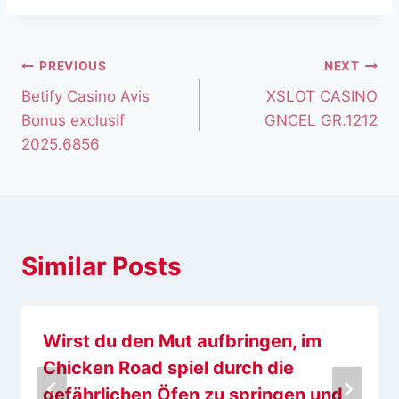
PREVIOUS
NEXT
Betify Casino Avis
XSLOT CASINO
Bonus exclusif
GNCEL GR.1212
2025.6856
Similar Posts
Wirst du den Mut aufbringen, im
Chicken Road spiel durch die
gefährlichen Öfen zu springen und