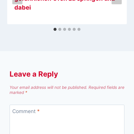
dabei
Leave a Reply
Your email address will not be published.
Required fields are
marked
*
Comment
*