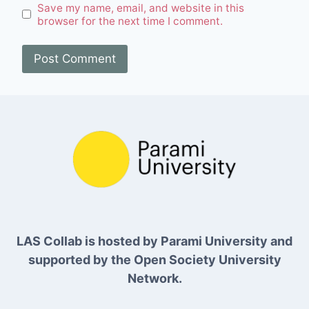
Save my name, email, and website in this
browser for the next time I comment.
LAS Collab is hosted by Parami University and
supported by the Open Society University
Network.