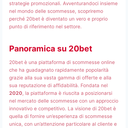
strategie promozionali. Avventurandoci insieme
nel mondo delle scommesse, scopriremo
perché 20bet è diventato un vero e proprio
punto di riferimento nel settore.
Panoramica su 20bet
20bet è una piattaforma di scommesse online
che ha guadagnato rapidamente popolarità
grazie alla sua vasta gamma di offerte e alla
sua reputazione di affidabilità. Fondata nel
2020
, la piattaforma è riuscita a posizionarsi
nel mercato delle scommesse con un approccio
innovativo e competitivo. La visione di 20bet è
quella di fornire un’esperienza di scommesse
unica, con un’attenzione particolare al cliente e