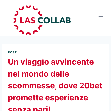
POST
Un viaggio avvincente
nel mondo delle
scommesse, dove 20bet
promette esperienze
senza pari!