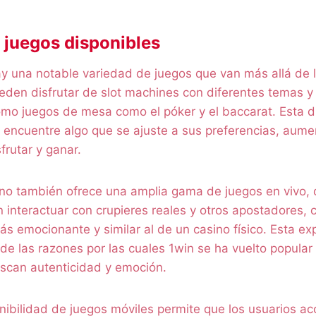
 juegos disponibles
y una notable variedad de juegos que van más allá de l
den disfrutar de slot machines con diferentes temas y 
omo juegos de mesa como el póker y el baccarat. Esta d
 encuentre algo que se ajuste a sus preferencias, aume
frutar y ganar.
ino también ofrece una amplia gama de juegos en vivo,
 interactuar con crupieres reales y otros apostadores,
 emocionante y similar al de un casino físico. Esta ex
de las razones por las cuales 1win se ha vuelto popular 
scan autenticidad y emoción.
nibilidad de juegos móviles permite que los usuarios a