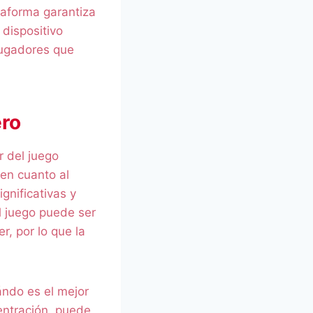
taforma garantiza
dispositivo
jugadores que
ero
r del juego
 en cuanto al
gnificativas y
l juego puede ser
r, por lo que la
ándo es el mejor
entración, puede