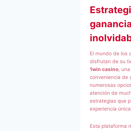
Estrateg
ganancia
inolvidab
El mundo de los 
disfrutan de su 
1win casino
, una
conveniencia de a
numerosas opcion
atención de mucho
estrategias que 
experiencia única
Esta plataforma n