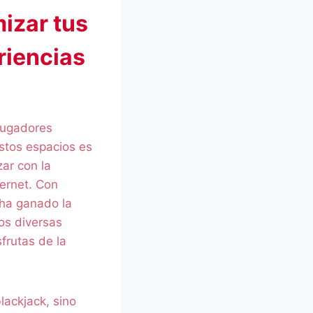
izar tus
riencias
 jugadores
stos espacios es
ar con la
ternet. Con
 ha ganado la
os diversas
frutas de la
lackjack, sino