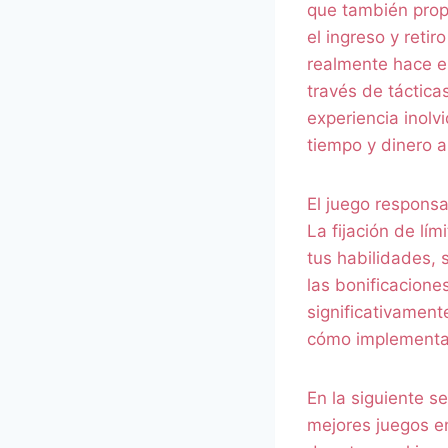
que también prop
el ingreso y reti
realmente hace e
través de táctic
experiencia inolv
tiempo y dinero al
El juego responsa
La fijación de lí
tus habilidades,
las bonificacion
significativament
cómo implementar
En la siguiente 
mejores juegos e