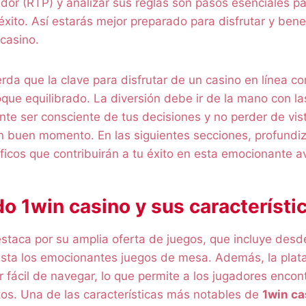
ador (RTP) y analizar sus reglas son pasos esenciales p
éxito. Así estarás mejor preparado para disfrutar y benef
 casino.
rda que la clave para disfrutar de un casino en línea c
ue equilibrado. La diversión debe ir de la mano con la
nte ser consciente de tus decisiones y no perder de vist
 un buen momento. En las siguientes secciones, profund
icos que contribuirán a tu éxito en esta emocionante a
o 1win casino y sus característi
staca por su amplia oferta de juegos, que incluye desde
ta los emocionantes juegos de mesa. Además, la plat
 fácil de navegar, lo que permite a los jugadores enco
tos. Una de las características más notables de
1win ca