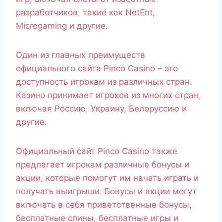
разработчиков, такие как NetEnt,
Microgaming и другие.
Один из главных преимуществ
официального сайта Pinco Casino – это
доступность игрокам из различных стран.
Казино принимает игроков из многих стран,
включая Россию, Украину, Белоруссию и
другие.
Официальный сайт Pinco Casino также
предлагает игрокам различные бонусы и
акции, которые помогут им начать играть и
получать выигрыши. Бонусы и акции могут
включать в себя приветственные бонусы,
бесплатные спины, бесплатные игры и