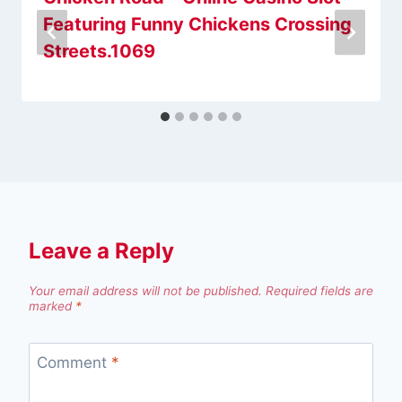
Featuring Funny Chickens Crossing
Streets.1069
Leave a Reply
Your email address will not be published.
Required fields are
marked
*
Comment
*