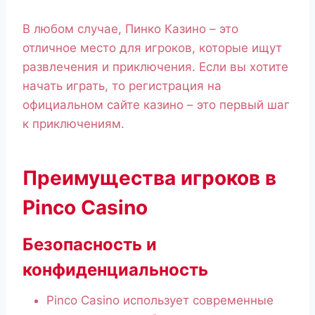
В любом случае, Пинко Казино – это
отличное место для игроков, которые ищут
развлечения и приключения. Если вы хотите
начать играть, то регистрация на
официальном сайте казино – это первый шаг
к приключениям.
Преимущества игроков в
Pinco Casino
Безопасность и
конфиденциальность
Pinco Casino использует современные