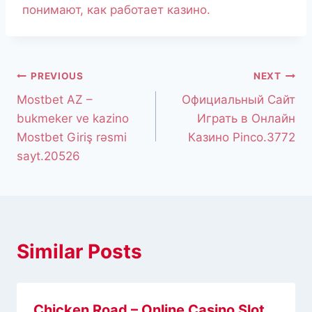
понимают, как работает казино.
PREVIOUS
NEXT
Mostbet AZ –
Официальный Сайт
bukmeker ve kazino
Играть в Онлайн
Mostbet Giriş rəsmi
Казино Pinco.3772
sayt.20526
Similar Posts
Chicken Road – Online Casino Slot