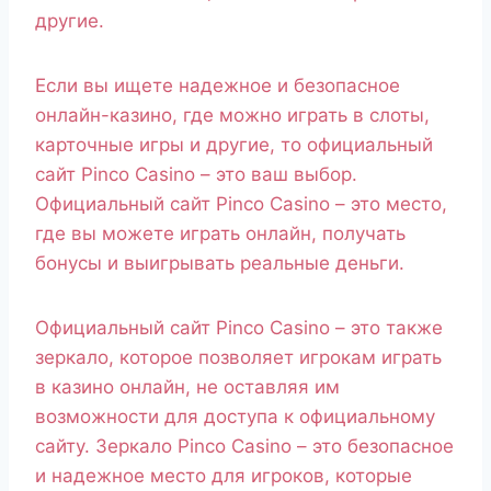
другие.
Если вы ищете надежное и безопасное
онлайн-казино, где можно играть в слоты,
карточные игры и другие, то официальный
сайт Pinco Casino – это ваш выбор.
Официальный сайт Pinco Casino – это место,
где вы можете играть онлайн, получать
бонусы и выигрывать реальные деньги.
Официальный сайт Pinco Casino – это также
зеркало, которое позволяет игрокам играть
в казино онлайн, не оставляя им
возможности для доступа к официальному
сайту. Зеркало Pinco Casino – это безопасное
и надежное место для игроков, которые