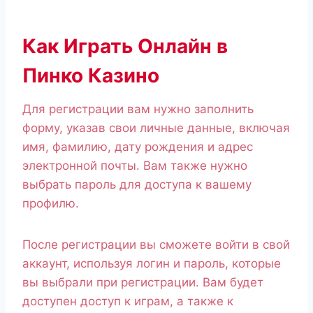
Как Играть Онлайн в
Пинко Казино
Для регистрации вам нужно заполнить
форму, указав свои личные данные, включая
имя, фамилию, дату рождения и адрес
электронной почты. Вам также нужно
выбрать пароль для доступа к вашему
профилю.
После регистрации вы сможете войти в свой
аккаунт, используя логин и пароль, которые
вы выбрали при регистрации. Вам будет
доступен доступ к играм, а также к