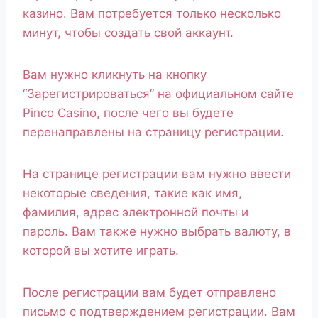
казино. Вам потребуется только несколько
минут, чтобы создать свой аккаунт.
Вам нужно кликнуть на кнопку
“Зарегистрироваться” на официальном сайте
Pinco Casino, после чего вы будете
перенаправлены на страницу регистрации.
На странице регистрации вам нужно ввести
некоторые сведения, такие как имя,
фамилия, адрес электронной почты и
пароль. Вам также нужно выбрать валюту, в
которой вы хотите играть.
После регистрации вам будет отправлено
письмо с подтверждением регистрации. Вам