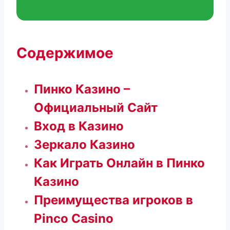
Содержимое
Пинко Казино –
Официальный Сайт
Вход в Казино
Зеркало Казино
Как Играть Онлайн в Пинко
Казино
Преимущества игроков в
Pinco Casino