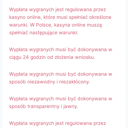
Wypłata wygranych jest regulowana przez
kasyno online, które musi spełniać określone
warunki. W Polsce, kasyna online muszą
spełniać następujące warunki:
Wypłata wygranych musi być dokonywana w
ciągu 24 godzin od złożenia wniosku.
Wypłata wygranych musi być dokonywana w
sposób niezawodny i niezakłócony.
Wypłata wygranych musi być dokonywana w
sposób transparentny i jawny.
Wypłata wygranych jest regulowana przez