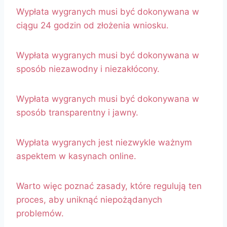
Wypłata wygranych musi być dokonywana w
ciągu 24 godzin od złożenia wniosku.
Wypłata wygranych musi być dokonywana w
sposób niezawodny i niezakłócony.
Wypłata wygranych musi być dokonywana w
sposób transparentny i jawny.
Wypłata wygranych jest niezwykle ważnym
aspektem w kasynach online.
Warto więc poznać zasady, które regulują ten
proces, aby uniknąć niepożądanych
problemów.