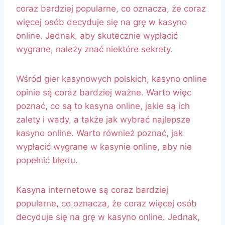
coraz bardziej popularne, co oznacza, że coraz
więcej osób decyduje się na grę w kasyno
online. Jednak, aby skutecznie wypłacić
wygrane, należy znać niektóre sekrety.
Wśród gier kasynowych polskich, kasyno online
opinie są coraz bardziej ważne. Warto więc
poznać, co są to kasyna online, jakie są ich
zalety i wady, a także jak wybrać najlepsze
kasyno online. Warto również poznać, jak
wypłacić wygrane w kasynie online, aby nie
popełnić błędu.
Kasyna internetowe są coraz bardziej
popularne, co oznacza, że coraz więcej osób
decyduje się na grę w kasyno online. Jednak,