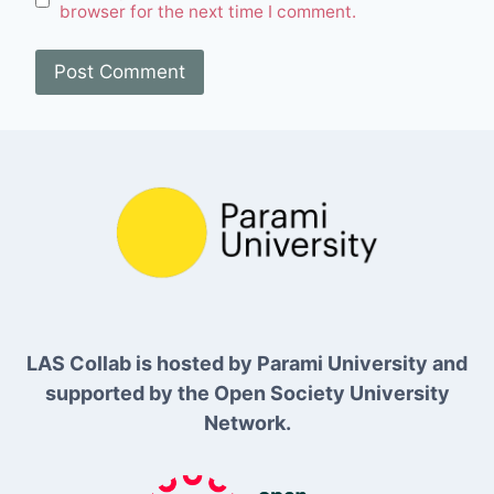
browser for the next time I comment.
LAS Collab is hosted by Parami University and
supported by the Open Society University
Network.