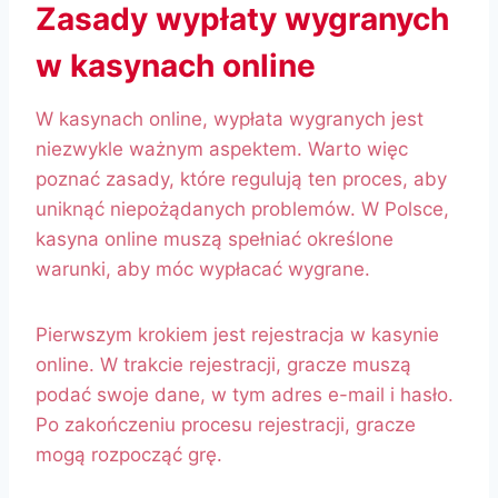
Zasady wypłaty wygranych
w kasynach online
W kasynach online, wypłata wygranych jest
niezwykle ważnym aspektem. Warto więc
poznać zasady, które regulują ten proces, aby
uniknąć niepożądanych problemów. W Polsce,
kasyna online muszą spełniać określone
warunki, aby móc wypłacać wygrane.
Pierwszym krokiem jest rejestracja w kasynie
online. W trakcie rejestracji, gracze muszą
podać swoje dane, w tym adres e-mail i hasło.
Po zakończeniu procesu rejestracji, gracze
mogą rozpocząć grę.