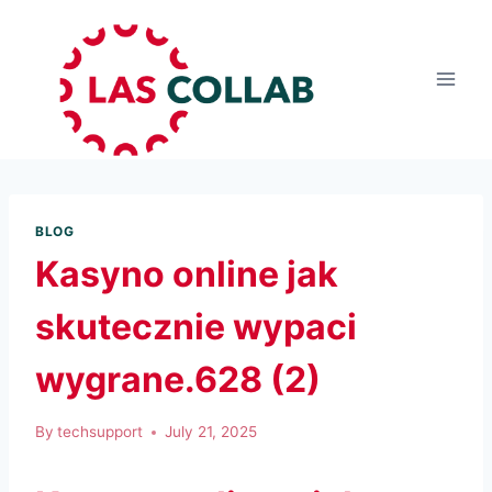
BLOG
Kasyno online jak
skutecznie wypaci
wygrane.628 (2)
By
techsupport
July 21, 2025