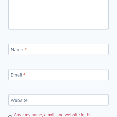
Name
*
Email
*
Website
Save my name, email, and website in this