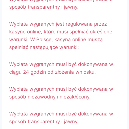
sposób transparentny i jawny.
Wypłata wygranych jest regulowana przez
kasyno online, które musi spełniać określone
warunki. W Polsce, kasyna online muszą
spełniać następujące warunki:
Wypłata wygranych musi być dokonywana w
ciągu 24 godzin od złożenia wniosku.
Wypłata wygranych musi być dokonywana w
sposób niezawodny i niezakłócony.
Wypłata wygranych musi być dokonywana w
sposób transparentny i jawny.