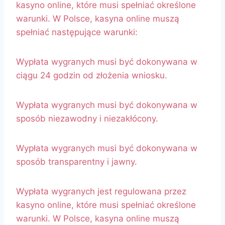
kasyno online, które musi spełniać określone
warunki. W Polsce, kasyna online muszą
spełniać następujące warunki:
Wypłata wygranych musi być dokonywana w
ciągu 24 godzin od złożenia wniosku.
Wypłata wygranych musi być dokonywana w
sposób niezawodny i niezakłócony.
Wypłata wygranych musi być dokonywana w
sposób transparentny i jawny.
Wypłata wygranych jest regulowana przez
kasyno online, które musi spełniać określone
warunki. W Polsce, kasyna online muszą