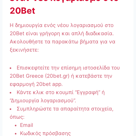
20Bet
Η δημιουργία ενός νέου λογαριασμού στο
20Bet είναι γρήγορη και απλή διαδικασία.
Ακολουθήστε τα παρακάτω βήματα για να
ξεκινήσετε:
Επισκεφτείτε την επίσημη ιστοσελίδα του
20Bet Greece (20bet.gr) ή κατεβάστε την
εφαρμογή 20bet app.
Κάντε κλικ στο κουμπί “Εγγραφή” ή
“Δημιουργία λογαριασμού”.
Συμπληρώστε τα απαραίτητα στοιχεία,
όπως:
Email
Κωδικός πρόσβασης