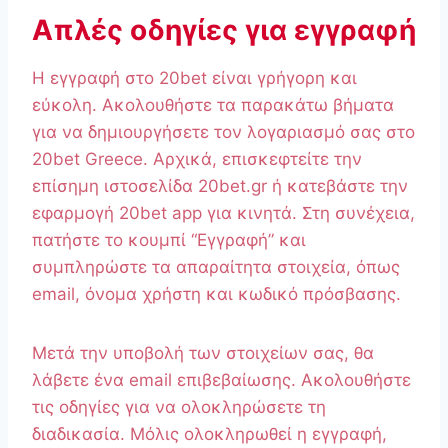
Απλές οδηγίες για εγγραφή
Η εγγραφή στο 20bet είναι γρήγορη και
εύκολη. Ακολουθήστε τα παρακάτω βήματα
για να δημιουργήσετε τον λογαριασμό σας στο
20bet Greece. Αρχικά, επισκεφτείτε την
επίσημη ιστοσελίδα 20bet.gr ή κατεβάστε την
εφαρμογή 20bet app για κινητά. Στη συνέχεια,
πατήστε το κουμπί “Εγγραφή” και
συμπληρώστε τα απαραίτητα στοιχεία, όπως
email, όνομα χρήστη και κωδικό πρόσβασης.
Μετά την υποβολή των στοιχείων σας, θα
λάβετε ένα email επιβεβαίωσης. Ακολουθήστε
τις οδηγίες για να ολοκληρώσετε τη
διαδικασία. Μόλις ολοκληρωθεί η εγγραφή,