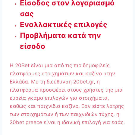
Είσοδος στον λογαριασμό
σας
Εναλλακτικές επιλογές
Προβλήματα κατά την
είσοδο
Η 20Bet είναι μια από τις πιο δημοφιλείς
πλατφόρμες στοιχημάτων και καζίνο στην
Ελλάδα. Με τη διεύθυνση 20bet.gr, η
πλατφόρμα προσφέρει στους χρήστες της μια
ευρεία γκάμα επιλογών για στοιχήματα,
καθώς και παιχνίδια καζίνο. Εάν είστε λάτρης
των στοιχημάτων ή των παιχνιδιών τύχης, η
20bet greece είναι η ιδανική επιλογή για εσάς.