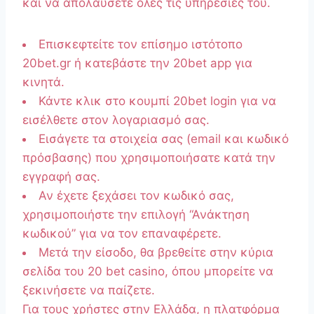
και να απολαύσετε όλες τις υπηρεσίες του.
Επισκεφτείτε τον επίσημο ιστότοπο
20bet.gr ή κατεβάστε την 20bet app για
κινητά.
Κάντε κλικ στο κουμπί 20bet login για να
εισέλθετε στον λογαριασμό σας.
Εισάγετε τα στοιχεία σας (email και κωδικό
πρόσβασης) που χρησιμοποιήσατε κατά την
εγγραφή σας.
Αν έχετε ξεχάσει τον κωδικό σας,
χρησιμοποιήστε την επιλογή “Ανάκτηση
κωδικού” για να τον επαναφέρετε.
Μετά την είσοδο, θα βρεθείτε στην κύρια
σελίδα του 20 bet casino, όπου μπορείτε να
ξεκινήσετε να παίζετε.
Για τους χρήστες στην Ελλάδα, η πλατφόρμα