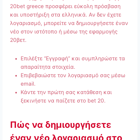
20bet greece προσφέρει εύκολη πρόσβαση
και υποστήριξη στα ελληνικά. Αν δεν έχετε
λογαριασμό, μπορείτε να δημιουργήσετε έναν
νέο στον ιστότοπο ή μέσω της εφαρμογής
20βετ.
Επιλέξτε “Εγγραφή” και συμπληρώστε τα
απαραίτητα στοιχεία.
Επιβεβαιώστε τον λογαριασμό σας μέσω
email.
Κάντε την πρώτη σας κατάθεση και
ξεκινήστε να παίζετε στο bet 20.
Πώς να δημιουργήσετε
έναν νέο λογαριασμό στο