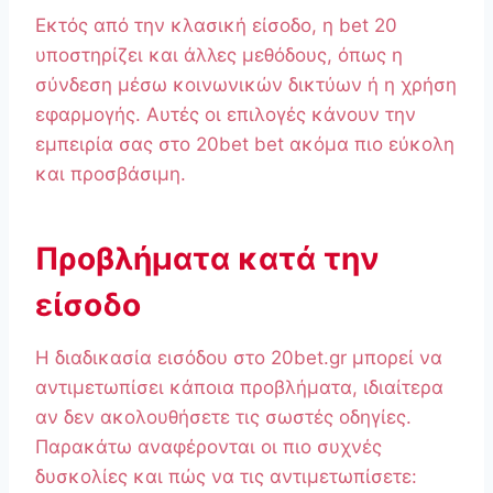
Εκτός από την κλασική είσοδο, η bet 20
υποστηρίζει και άλλες μεθόδους, όπως η
σύνδεση μέσω κοινωνικών δικτύων ή η χρήση
εφαρμογής. Αυτές οι επιλογές κάνουν την
εμπειρία σας στο 20bet bet ακόμα πιο εύκολη
και προσβάσιμη.
Προβλήματα κατά την
είσοδο
Η διαδικασία εισόδου στο 20bet.gr μπορεί να
αντιμετωπίσει κάποια προβλήματα, ιδιαίτερα
αν δεν ακολουθήσετε τις σωστές οδηγίες.
Παρακάτω αναφέρονται οι πιο συχνές
δυσκολίες και πώς να τις αντιμετωπίσετε: