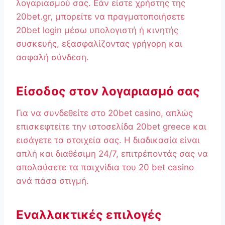
λογαριασμού σας. Εάν είστε χρήστης της
20bet.gr, μπορείτε να πραγματοποιήσετε
20bet login μέσω υπολογιστή ή κινητής
συσκευής, εξασφαλίζοντας γρήγορη και
ασφαλή σύνδεση.
Είσοδος στον λογαριασμό σας
Για να συνδεθείτε στο 20bet casino, απλώς
επισκεφτείτε την ιστοσελίδα 20bet greece και
εισάγετε τα στοιχεία σας. Η διαδικασία είναι
απλή και διαθέσιμη 24/7, επιτρέποντάς σας να
απολαύσετε τα παιχνίδια του 20 bet casino
ανά πάσα στιγμή.
Εναλλακτικές επιλογές