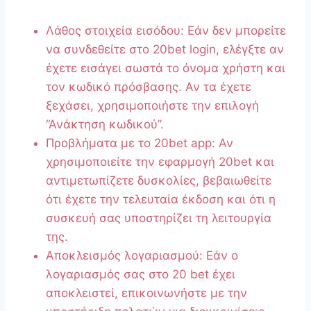
Λάθος στοιχεία εισόδου: Εάν δεν μπορείτε
να συνδεθείτε στο 20bet login, ελέγξτε αν
έχετε εισάγει σωστά το όνομα χρήστη και
τον κωδικό πρόσβασης. Αν τα έχετε
ξεχάσει, χρησιμοποιήστε την επιλογή
“Ανάκτηση κωδικού”.
Προβλήματα με το 20bet app: Αν
χρησιμοποιείτε την εφαρμογή 20bet και
αντιμετωπίζετε δυσκολίες, βεβαιωθείτε
ότι έχετε την τελευταία έκδοση και ότι η
συσκευή σας υποστηρίζει τη λειτουργία
της.
Αποκλεισμός λογαριασμού: Εάν ο
λογαριασμός σας στο 20 bet έχει
αποκλειστεί, επικοινωνήστε με την