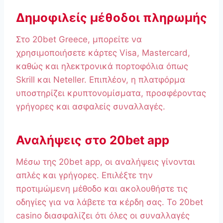
Δημοφιλείς μέθοδοι πληρωμής
Στο 20bet Greece, μπορείτε να
χρησιμοποιήσετε κάρτες Visa, Mastercard,
καθώς και ηλεκτρονικά πορτοφόλια όπως
Skrill και Neteller. Επιπλέον, η πλατφόρμα
υποστηρίζει κρυπτονομίσματα, προσφέροντας
γρήγορες και ασφαλείς συναλλαγές.
Αναλήψεις στο 20bet app
Μέσω της 20bet app, οι αναλήψεις γίνονται
απλές και γρήγορες. Επιλέξτε την
προτιμώμενη μέθοδο και ακολουθήστε τις
οδηγίες για να λάβετε τα κέρδη σας. Το 20bet
casino διασφαλίζει ότι όλες οι συναλλαγές