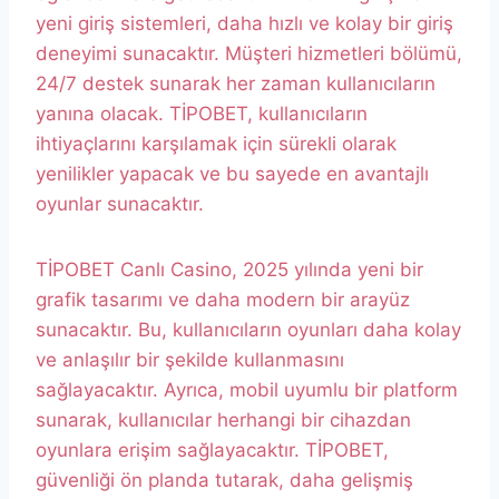
yeni giriş sistemleri, daha hızlı ve kolay bir giriş
deneyimi sunacaktır. Müşteri hizmetleri bölümü,
24/7 destek sunarak her zaman kullanıcıların
yanına olacak. TİPOBET, kullanıcıların
ihtiyaçlarını karşılamak için sürekli olarak
yenilikler yapacak ve bu sayede en avantajlı
oyunlar sunacaktır.
TİPOBET Canlı Casino, 2025 yılında yeni bir
grafik tasarımı ve daha modern bir arayüz
sunacaktır. Bu, kullanıcıların oyunları daha kolay
ve anlaşılır bir şekilde kullanmasını
sağlayacaktır. Ayrıca, mobil uyumlu bir platform
sunarak, kullanıcılar herhangi bir cihazdan
oyunlara erişim sağlayacaktır. TİPOBET,
güvenliği ön planda tutarak, daha gelişmiş