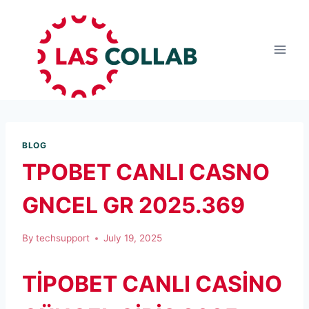
BLOG
TPOBET CANLI CASNO
GNCEL GR 2025.369
By
techsupport
July 19, 2025
TİPOBET CANLI CASİNO