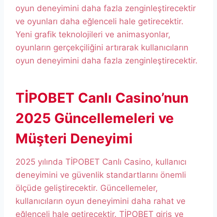
oyun deneyimini daha fazla zenginleştirecektir
ve oyunları daha eğlenceli hale getirecektir.
Yeni grafik teknolojileri ve animasyonlar,
oyunların gerçekçiliğini artırarak kullanıcıların
oyun deneyimini daha fazla zenginleştirecektir.
TİPOBET Canlı Casino’nun
2025 Güncellemeleri ve
Müşteri Deneyimi
2025 yılında TİPOBET Canlı Casino, kullanıcı
deneyimini ve güvenlik standartlarını önemli
ölçüde geliştirecektir. Güncellemeler,
kullanıcıların oyun deneyimini daha rahat ve
eğlenceli hale getirecektir. TİPOBET giriş ve