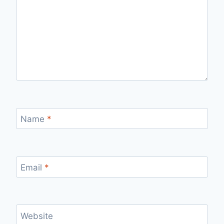
Name
*
Email
*
Website