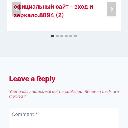
официальный сайт – вход и
зеркало.8894 (2)
Leave a Reply
Your email address will not be published.
Required fields are
marked
*
Comment
*