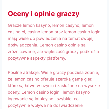
Oceny i opinie graczy
Gracze lemon kasyno, lemon casyno, lemon
casino pl, casino lemon oraz lemon casino login
mają wiele do powiedzenia na temat swojej
doświadczenia. Lemon casino opinie są
zróżnicowane, ale większość graczy podkreśla
pozytywne aspekty platformy.
Posilne atrakcje: Wiele graczy podziela zdanie,
że lemon casino oferuje szeroką gamę gier,
które są łatwe w użyciu i zasłużone na wysokie
oceny. Lemon casino login i lemon kasyno
logowanie są intuicyjne i szybkie, co
pozytywnie wpływa na doświadczenie