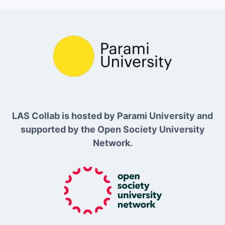
LAS Collab is hosted by Parami University and
supported by the Open Society University
Network.