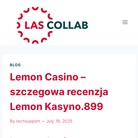
BLOG
Lemon Casino –
szczegowa recenzja
Lemon Kasyno.899
By
techsupport
July 18, 2025