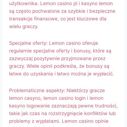
użytkownika. Lemon casino pl i kasyno lemon
są często pochwalone za szybkie i bezpieczne
transakcje finansowe, co jest kluczowe dla
wielu graczy.
Specjalne oferty: Lemon casino oferuje
regularnie specjalne oferty i bonusy, które są
zazwyczaj pozytywnie przyjmowane przez
graczy. Wiele opinii podkreśla, że bonusy są
łatwe do uzyskania i łatwo można je wypłacić.
Problematiczne aspekty: Niektórzy gracze
lemon casyno, lemon casino login i lemon
kasyno logowanie zaznaczają pewne trudności,
takie jak czas na rozstrzygnięcie konfliktów lub
problemy z wypłatami. Lemon casino opinie