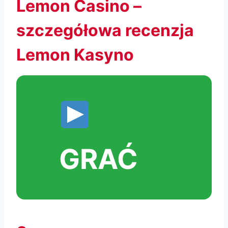
Lemon Casino –
szczegółowa recenzja
Lemon Kasyno
GRAĆ