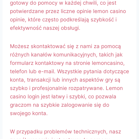
gotowy do pomocy w każdej chwili, co jest
potwierdzane przez liczne opinie lemon casino
opinie, które często podkreślają szybkość i
efektywność naszej obsługi.
Możesz skontaktować się z nami za pomocą
różnych kanałów komunikacyjnych, takich jak
formularz kontaktowy na stronie lemoncasino,
telefon lub e-mail. Wszystkie pytania dotyczące
konta, transakcji lub innych aspektów gry są
szybko i profesjonalnie rozpatrywane. Lemon
casino login jest łatwy i szybki, co pozwala
graczom na szybkie zalogowanie się do
swojego konta.
W przypadku problemów technicznych, nasz