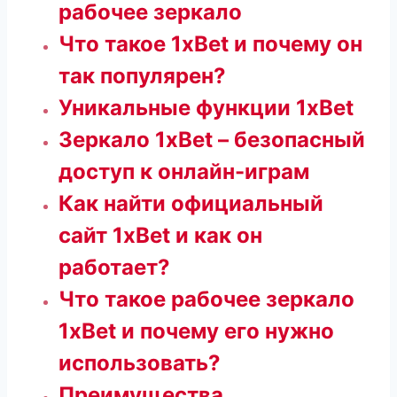
рабочее зеркало
Что такое 1xBet и почему он
так популярен?
Уникальные функции 1xBet
Зеркало 1xBet – безопасный
доступ к онлайн-играм
Как найти официальный
сайт 1xBet и как он
работает?
Что такое рабочее зеркало
1xBet и почему его нужно
использовать?
Преимущества