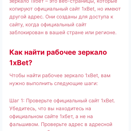
зеркало 1хбет – это веб-страницы, которые
копируют официальный сайт 1xBet, но имеют
другой адрес. Они созданы для доступа к
сайту, когда официальный сайт
заблокирован в вашей стране или регионе.
Как найти рабочее зеркало
1xBet?
Чтобы найти рабочее зеркало 1xBet, вам
нужно выполнить следующие шаги:
Шаг 1: Проверьте официальный сайт 1xBet.
Убедитесь, что вы находитесь на
официальном сайте 1хбет, а не на
фальшивом. Проверьте адрес в адресной