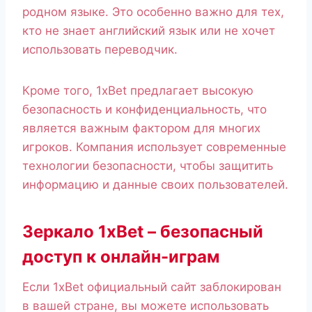
родном языке. Это особенно важно для тех,
кто не знает английский язык или не хочет
использовать переводчик.
Кроме того, 1xBet предлагает высокую
безопасность и конфиденциальность, что
является важным фактором для многих
игроков. Компания использует современные
технологии безопасности, чтобы защитить
информацию и данные своих пользователей.
Зеркало 1xBet – безопасный
доступ к онлайн-играм
Если 1xBet официальный сайт заблокирован
в вашей стране, вы можете использовать