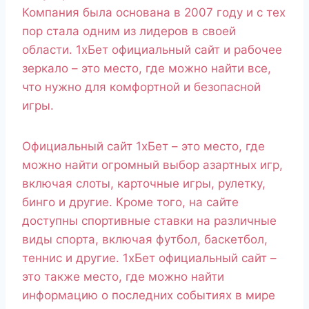
Компания была основана в 2007 году и с тех
пор стала одним из лидеров в своей
области. 1хБет официальный сайт и рабочее
зеркало – это место, где можно найти все,
что нужно для комфортной и безопасной
игры.
Официальный сайт 1хБет – это место, где
можно найти огромный выбор азартных игр,
включая слоты, карточные игры, рулетку,
бинго и другие. Кроме того, на сайте
доступны спортивные ставки на различные
виды спорта, включая футбол, баскетбол,
теннис и другие. 1хБет официальный сайт –
это также место, где можно найти
информацию о последних событиях в мире