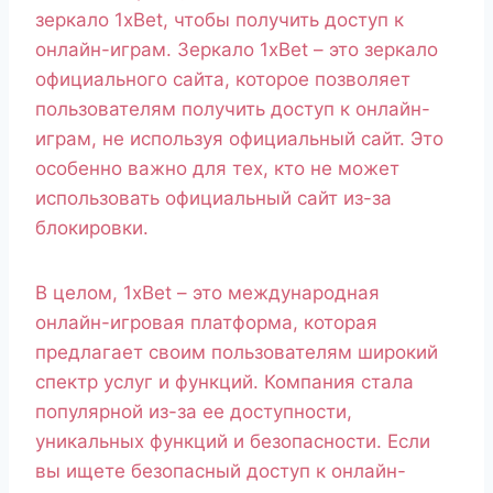
зеркало 1xBet, чтобы получить доступ к
онлайн-играм. Зеркало 1xBet – это зеркало
официального сайта, которое позволяет
пользователям получить доступ к онлайн-
играм, не используя официальный сайт. Это
особенно важно для тех, кто не может
использовать официальный сайт из-за
блокировки.
В целом, 1xBet – это международная
онлайн-игровая платформа, которая
предлагает своим пользователям широкий
спектр услуг и функций. Компания стала
популярной из-за ее доступности,
уникальных функций и безопасности. Если
вы ищете безопасный доступ к онлайн-