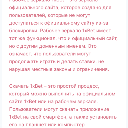
официального сайта, которое создано для
пользователей, которые не могут
доступаться к официальному сайту из-за
блокировки. Рабочее зеркало 1xBet имеет
тот же функционал, что и официальный сайт,
но с другим доменным именем. Это
означает, что пользователи могут
продолжать играть и делать ставки, не
нарушая местные законы и ограничения.
Скачать 1xBet – это простой процесс,
который можно выполнить на официальном
сайте 1xBet или на рабочем зеркале.
Пользователи могут скачать приложение
1xBet на свой смартфон, а также установить
его на планшет или компьютер.