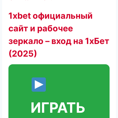
1xbet официальный
сайт и рабочее
зеркало – вход на 1хБет
(2025)
ИГРАТЬ