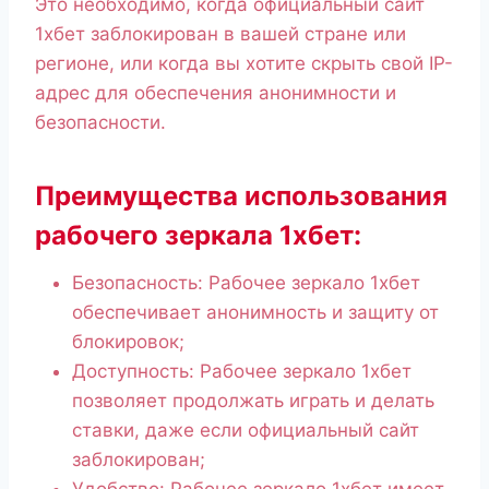
Это необходимо, когда официальный сайт
1хбет заблокирован в вашей стране или
регионе, или когда вы хотите скрыть свой IP-
адрес для обеспечения анонимности и
безопасности.
Преимущества использования
рабочего зеркала 1хбет:
Безопасность: Рабочее зеркало 1хбет
обеспечивает анонимность и защиту от
блокировок;
Доступность: Рабочее зеркало 1хбет
позволяет продолжать играть и делать
ставки, даже если официальный сайт
заблокирован;