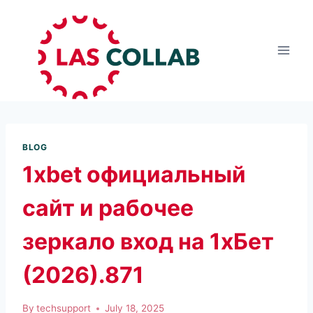
BLOG
1xbet официальный
сайт и рабочее
зеркало вход на 1хБет
(2026).871
By
techsupport
July 18, 2025