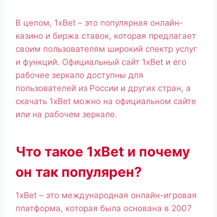
В целом, 1xBet – это популярная онлайн-
казино и биржа ставок, которая предлагает
своим пользователям широкий спектр услуг
и функций. Официальный сайт 1xBet и его
рабочее зеркало доступны для
пользователей из России и других стран, а
скачать 1xBet можно на официальном сайте
или на рабочем зеркале.
Что такое 1xBet и почему
он так популярен?
1xBet – это международная онлайн-игровая
платформа, которая была основана в 2007