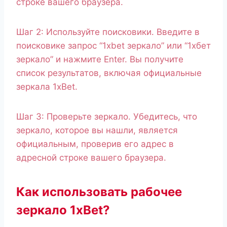
строке вашего браузера.
Шаг 2: Используйте поисковики. Введите в
поисковике запрос “1xbet зеркало” или “1хбет
зеркало” и нажмите Enter. Вы получите
список результатов, включая официальные
зеркала 1xBet.
Шаг 3: Проверьте зеркало. Убедитесь, что
зеркало, которое вы нашли, является
официальным, проверив его адрес в
адресной строке вашего браузера.
Как использовать рабочее
зеркало 1xBet?