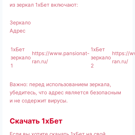
из зеркал 1хБет включают:
Зеркало
Адрес
1хБет
1хБет
https://www.pansionat-
https://
зеркало
зеркало
ran.ru/
ran.ru/
1
2
Важно: перед использованием зеркала,
убедитесь, что адрес является безопасным
и не содержит вирусы.
Скачать 1хБет
Если вы хотите скачать 1хБет на свой