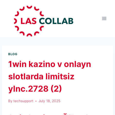
BLOG
1win kazino v onlayn
slotlarda limitsiz
ylnc.2728 (2)
By
techsupport
July 18, 2025