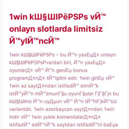
1win kШ§ШІРёРЅРѕ vЙ™
onlayn slotlarda limitsiz
Й™ylЙ™ncЙ™
1win kШ§ШІРёРЅРѕ – bu Й™n yaxЕџД± onlayn
kШ§ШІРёРЅРѕР»ardan biri, Й™n yaxЕџД±
oyunlarД± vЙ™ Й™n geniЕџ bonus
programД±nД± tЙ™qdim edir. 1win giriЕџ vЙ™
1win az saytД±ndan istifadЙ™ etmЙ™k
istЙ™yЙ™n mЙ™zmunГ§u oyunГ§ular ГјГ§Гјn bu
kШ§ШІino Й™n uyДџun vЙ™ Й™n tЙ™hlГјkЙ™siz
variantdir. 1win azerbaycan saytД±ndan 1win
indir vЙ™ 1win yukle komandalarД±nД±
istifadЙ™ edЙ™rЙ™k saytdan istifadЙ™ni baЕџa