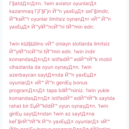
Г§atdД±rД±n. 1win aviator oyunlarД±
kazanmaq ГјГ§Гјn Й™n yaxЕџД± seГ§imdir,
Й™ksЙ™r oyunlar limitsiz oynanД±r vЙ™ Й™n
yaxЕџД± Й™ylЙ™ncЙ™ni tЙ™min edir.
1win kШ§ШІino vЙ™ onlayn slotlarda limitsiz
Й™ylЙ™ncЙ™ni tЙ™min edir. 1win indir
komandasД±nД± istifadЙ™ edЙ™rЙ™k mobil
cihazlarda da oyun oynayД±n. 1win
azerbaycan saytД±nda Й™n yaxЕџД±
oyunlarД± vЙ™ Й™n geniЕџ bonus
programД±nД± tapa bilЙ™rsiniz. 1win yukle
komandasД±nД± istifadЙ™ edЙ™rЙ™k saytda
rahat bir ЕџЙ™kildЙ™ oyun oynayД±n. 1win
giriЕџ saytД±ndan 1win az saytД±na
keГ§irЙ™rЙ™k Й™n yaxЕџД± oyunlarД± vЙ™