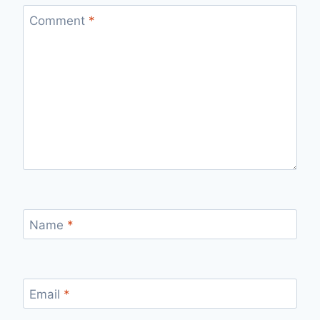
Comment
*
Name
*
Email
*