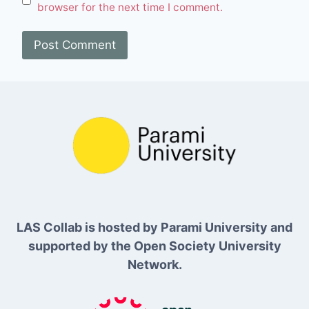
browser for the next time I comment.
LAS Collab is hosted by Parami University and
supported by the Open Society University
Network.