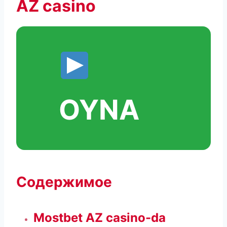
AZ casino
OYNA
Содержимое
Mostbet AZ casino-da