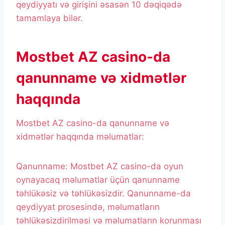
qeydiyyatı və girişini əsasən 10 dəqiqədə
tamamlaya bilər.
Mostbet AZ casino-da
qanunname və xidmətlər
haqqında
Mostbet AZ casino-da qanunname və
xidmətlər haqqında məlumatlar:
Qanunname: Mostbet AZ casino-da oyun
oynayacaq məlumatlar üçün qanunname
təhlükəsiz və təhlükəsizdir. Qanunname-da
qeydiyyat prosesində, məlumatların
təhlükəsizdirilməsi və məlumatların korunması