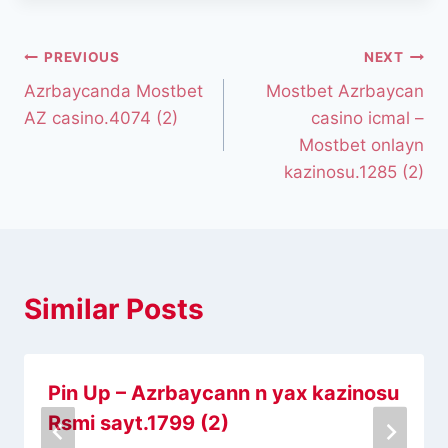
PREVIOUS
NEXT
Azrbaycanda Mostbet
Mostbet Azrbaycan
AZ casino.4074 (2)
casino icmal –
Mostbet onlayn
kazinosu.1285 (2)
Similar Posts
Pin Up – Azrbaycann n yax kazinosu
Rsmi sayt.1799 (2)