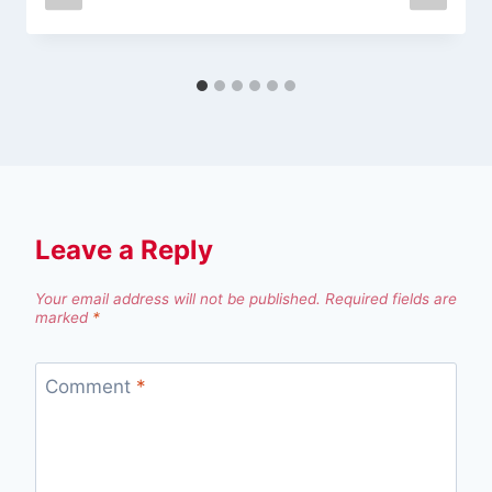
Leave a Reply
Your email address will not be published.
Required fields are
marked
*
Comment
*