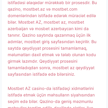
istifadəsi əlaqədar mürəkkəb bir prosesdir. Bu
qazino, mostbet.az və mostbet.com
domenlərindən istifadə edərək müraciət edilə
bilər. Mostbet AZ, mostbet az, mostbet
azerbaijan və mosbet azerbaycan kimi da
tanınır. Qazino saytında qazanmaq üçün ilk
adımlar, mostbet giriş sayfasından keçirilir. Bu
saytda qeydiyyat prosesini tamamlamaq,
məlumatları daxil etmək və tələb olunan kodu
girmək lazımdır. Qeydiyyat prosesini
tamamladıqdan sonra, mostbet az qeydiyyat
sayfasından istifadə edə bilərsiniz.
Mostbet AZ casino-da istifadəçi xidmətlərini
istifadə etmək üçün məhsulların siyahısından
seçim edə bilər. Qazino-da geniş məzmunlu