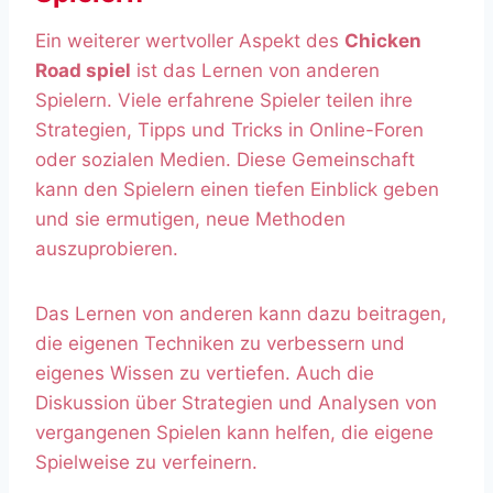
Ein weiterer wertvoller Aspekt des
Chicken
Road spiel
ist das Lernen von anderen
Spielern. Viele erfahrene Spieler teilen ihre
Strategien, Tipps und Tricks in Online-Foren
oder sozialen Medien. Diese Gemeinschaft
kann den Spielern einen tiefen Einblick geben
und sie ermutigen, neue Methoden
auszuprobieren.
Das Lernen von anderen kann dazu beitragen,
die eigenen Techniken zu verbessern und
eigenes Wissen zu vertiefen. Auch die
Diskussion über Strategien und Analysen von
vergangenen Spielen kann helfen, die eigene
Spielweise zu verfeinern.