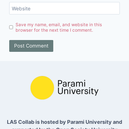
Website
Save my name, email, and website in this
browser for the next time I comment.
LAS Collab is hosted by Parami University and