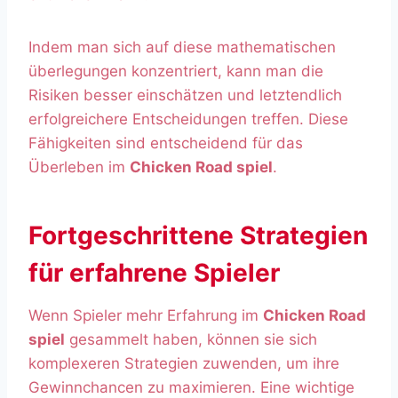
Indem man sich auf diese mathematischen
überlegungen konzentriert, kann man die
Risiken besser einschätzen und letztendlich
erfolgreichere Entscheidungen treffen. Diese
Fähigkeiten sind entscheidend für das
Überleben im
Chicken Road spiel
.
Fortgeschrittene Strategien
für erfahrene Spieler
Wenn Spieler mehr Erfahrung im
Chicken Road
spiel
gesammelt haben, können sie sich
komplexeren Strategien zuwenden, um ihre
Gewinnchancen zu maximieren. Eine wichtige