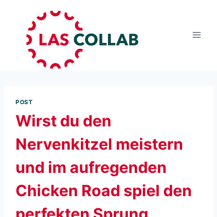
POST
Wirst du den
Nervenkitzel meistern
und im aufregenden
Chicken Road spiel den
perfekten Sprung