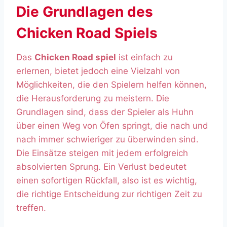
Die Grundlagen des
Chicken Road Spiels
Das
Chicken Road spiel
ist einfach zu
erlernen, bietet jedoch eine Vielzahl von
Möglichkeiten, die den Spielern helfen können,
die Herausforderung zu meistern. Die
Grundlagen sind, dass der Spieler als Huhn
über einen Weg von Öfen springt, die nach und
nach immer schwieriger zu überwinden sind.
Die Einsätze steigen mit jedem erfolgreich
absolvierten Sprung. Ein Verlust bedeutet
einen sofortigen Rückfall, also ist es wichtig,
die richtige Entscheidung zur richtigen Zeit zu
treffen.