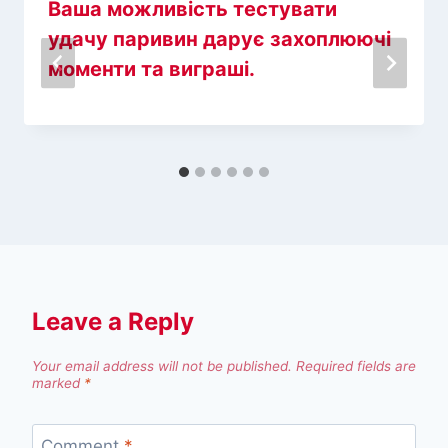
Ваша можливість тестувати
удачу паривин дарує захоплюючі
моменти та виграші.
Leave a Reply
Your email address will not be published.
Required fields are
marked
*
Comment
*