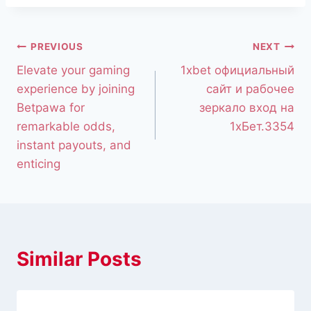
PREVIOUS
NEXT
Elevate your gaming
1xbet официальный
experience by joining
сайт и рабочее
Betpawa for
зеркало вход на
remarkable odds,
1хБет.3354
instant payouts, and
enticing
Similar Posts