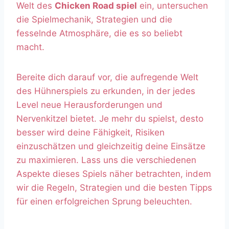
Welt des
Chicken Road spiel
ein, untersuchen
die Spielmechanik, Strategien und die
fesselnde Atmosphäre, die es so beliebt
macht.
Bereite dich darauf vor, die aufregende Welt
des Hühnerspiels zu erkunden, in der jedes
Level neue Herausforderungen und
Nervenkitzel bietet. Je mehr du spielst, desto
besser wird deine Fähigkeit, Risiken
einzuschätzen und gleichzeitig deine Einsätze
zu maximieren. Lass uns die verschiedenen
Aspekte dieses Spiels näher betrachten, indem
wir die Regeln, Strategien und die besten Tipps
für einen erfolgreichen Sprung beleuchten.