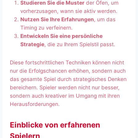
Studieren Sie die Muster
der Öfen, um
vorherzusagen, wann sie aktiv werden.
Nutzen Sie Ihre Erfahrungen
, um das
Timing zu verfeinern.
Entwickeln Sie eine persönliche
Strategie
, die zu Ihrem Spielstil passt.
Diese fortschrittlichen Techniken können nicht
nur die Erfolgschancen erhöhen, sondern auch
das gesamte Spiel durch strategisches Denken
bereichern. Spieler werden nicht nur besser,
sondern auch kreativer im Umgang mit ihren
Herausforderungen.
Einblicke von erfahrenen
Spielern