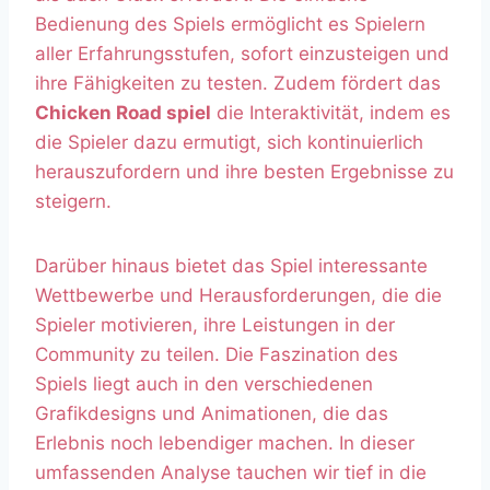
Bedienung des Spiels ermöglicht es Spielern
aller Erfahrungsstufen, sofort einzusteigen und
ihre Fähigkeiten zu testen. Zudem fördert das
Chicken Road spiel
die Interaktivität, indem es
die Spieler dazu ermutigt, sich kontinuierlich
herauszufordern und ihre besten Ergebnisse zu
steigern.
Darüber hinaus bietet das Spiel interessante
Wettbewerbe und Herausforderungen, die die
Spieler motivieren, ihre Leistungen in der
Community zu teilen. Die Faszination des
Spiels liegt auch in den verschiedenen
Grafikdesigns und Animationen, die das
Erlebnis noch lebendiger machen. In dieser
umfassenden Analyse tauchen wir tief in die