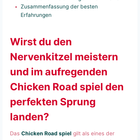
Zusammenfassung der besten
Erfahrungen
Wirst du den
Nervenkitzel meistern
und im aufregenden
Chicken Road spiel den
perfekten Sprung
landen?
Das
Chicken Road spiel
gilt als eines der