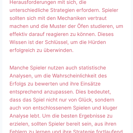
Herausforderungen mit sich, die
unterschiedliche Strategien erfordern. Spieler
sollten sich mit den Mechaniken vertraut
machen und die Muster der Öfen studieren, um
effektiv darauf reagieren zu können. Dieses
Wissen ist der Schlüssel, um die Hürden
erfolgreich zu überwinden.
Manche Spieler nutzen auch statistische
Analysen, um die Wahrscheinlichkeit des
Erfolgs zu bewerten und ihre Einsätze
entsprechend anzupassen. Dies bedeutet,
dass das Spiel nicht nur von Glück, sondern
auch von entschlossenem Spielen und kluger
Analyse lebt. Um die besten Ergebnisse zu
erzielen, sollten Spieler bereit sein, aus ihren
Fehlern zu lernen und ihre Strategie fortlaufend