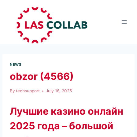
NEWS
obzor (4566)
By
techsupport
July 16, 2025
Лучшие казино онлайн
2025 года – большой