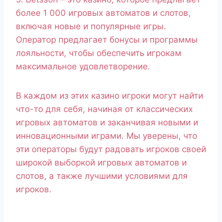
более 1 000 игровых автоматов и слотов,
включая новые и популярные игры.
Оператор предлагает бонусы и программы
лояльности, чтобы обеспечить игрокам
максимальное удовлетворение.
В каждом из этих казино игроки могут найти
что-то для себя, начиная от классических
игровых автоматов и заканчивая новыми и
инновационными играми. Мы уверены, что
эти операторы будут радовать игроков своей
широкой выборкой игровых автоматов и
слотов, а также лучшими условиями для
игроков.