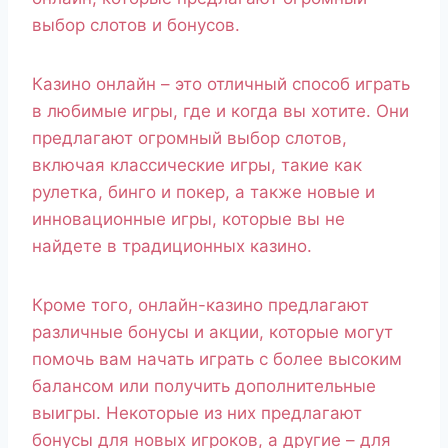
выбор слотов и бонусов.
Казино онлайн – это отличный способ играть
в любимые игры, где и когда вы хотите. Они
предлагают огромный выбор слотов,
включая классические игры, такие как
рулетка, бинго и покер, а также новые и
инновационные игры, которые вы не
найдете в традиционных казино.
Кроме того, онлайн-казино предлагают
различные бонусы и акции, которые могут
помочь вам начать играть с более высоким
балансом или получить дополнительные
выигры. Некоторые из них предлагают
бонусы для новых игроков, а другие – для