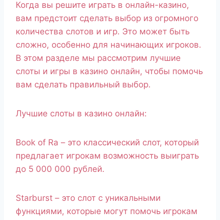
Когда вы решите играть в онлайн-казино,
вам предстоит сделать выбор из огромного
количества слотов и игр. Это может быть
сложно, особенно для начинающих игроков.
В этом разделе мы рассмотрим лучшие
слоты и игры в казино онлайн, чтобы помочь
вам сделать правильный выбор.
Лучшие слоты в казино онлайн:
Book of Ra – это классический слот, который
предлагает игрокам возможность выиграть
до 5 000 000 рублей.
Starburst – это слот с уникальными
функциями, которые могут помочь игрокам