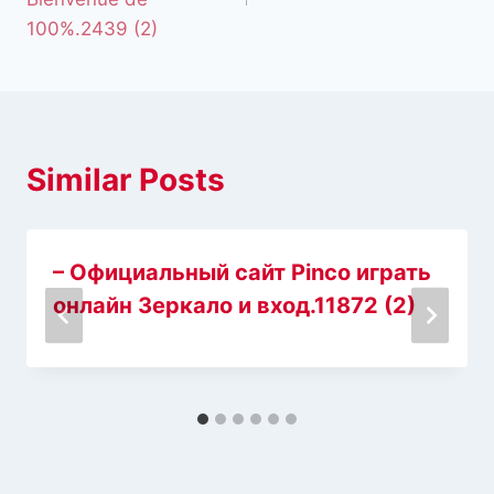
100%.2439 (2)
Similar Posts
– Официальный сайт Pinco играть
онлайн Зеркало и вход.11872 (2)