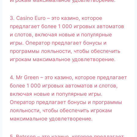
игрокам максимальное удовлетворение.
3. Casino Euro – это казино, которое
предлагает более 1 000 игровых автоматов
и слотов, включая новые и популярные
игры. Оператор предлагает бонусы и
программы лояльности, чтобы обеспечить
игрокам максимальное удовлетворение.
4. Mr Green – это казино, которое предлагает
более 1 000 игровых автоматов и слотов,
включая новые и популярные игры.
Оператор предлагает бонусы и программы
лояльности, чтобы обеспечить игрокам
максимальное удовлетворение.
5. Betsson – это казино, которое предлагает