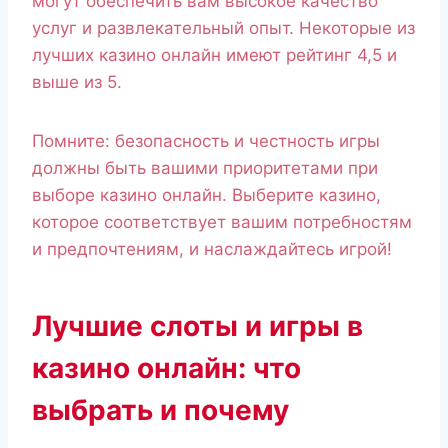
могут обеспечить вам высокое качество
услуг и развлекательный опыт. Некоторые из
лучших казино онлайн имеют рейтинг 4,5 и
выше из 5.
Помните: безопасность и честность игры
должны быть вашими приоритетами при
выборе казино онлайн. Выберите казино,
которое соответствует вашим потребностям
и предпочтениям, и наслаждайтесь игрой!
Лучшие слоты и игры в
казино онлайн: что
выбрать и почему