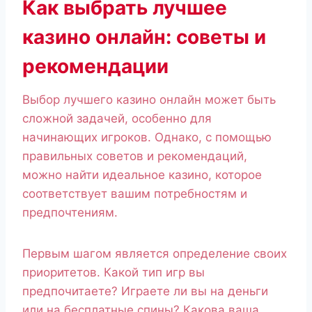
Как выбрать лучшее
казино онлайн: советы и
рекомендации
Выбор лучшего казино онлайн может быть
сложной задачей, особенно для
начинающих игроков. Однако, с помощью
правильных советов и рекомендаций,
можно найти идеальное казино, которое
соответствует вашим потребностям и
предпочтениям.
Первым шагом является определение своих
приоритетов. Какой тип игр вы
предпочитаете? Играете ли вы на деньги
или на бесплатные спины? Какова ваша