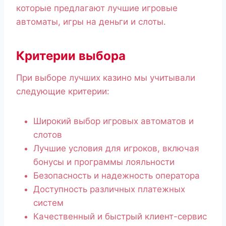
которые предлагают лучшие игровые
автоматы, игры на деньги и слоты.
Критерии выбора
При выборе лучших казино мы учитывали
следующие критерии:
Широкий выбор игровых автоматов и
слотов
Лучшие условия для игроков, включая
бонусы и программы лояльности
Безопасность и надежность оператора
Доступность различных платежных
систем
Качественный и быстрый клиент-сервис