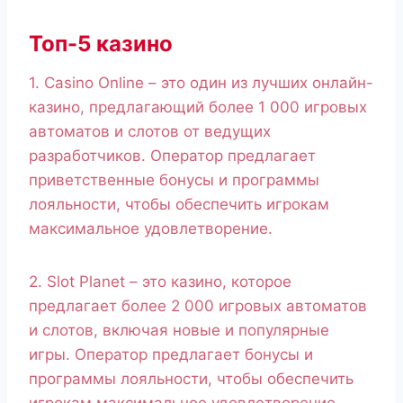
Топ-5 казино
1. Casino Online – это один из лучших онлайн-
казино, предлагающий более 1 000 игровых
автоматов и слотов от ведущих
разработчиков. Оператор предлагает
приветственные бонусы и программы
лояльности, чтобы обеспечить игрокам
максимальное удовлетворение.
2. Slot Planet – это казино, которое
предлагает более 2 000 игровых автоматов
и слотов, включая новые и популярные
игры. Оператор предлагает бонусы и
программы лояльности, чтобы обеспечить