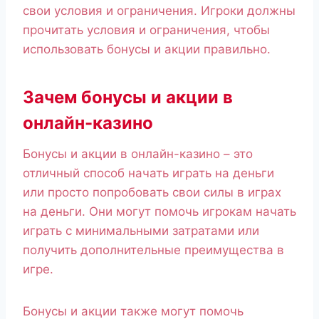
свои условия и ограничения. Игроки должны
прочитать условия и ограничения, чтобы
использовать бонусы и акции правильно.
Зачем бонусы и акции в
онлайн-казино
Бонусы и акции в онлайн-казино – это
отличный способ начать играть на деньги
или просто попробовать свои силы в играх
на деньги. Они могут помочь игрокам начать
играть с минимальными затратами или
получить дополнительные преимущества в
игре.
Бонусы и акции также могут помочь