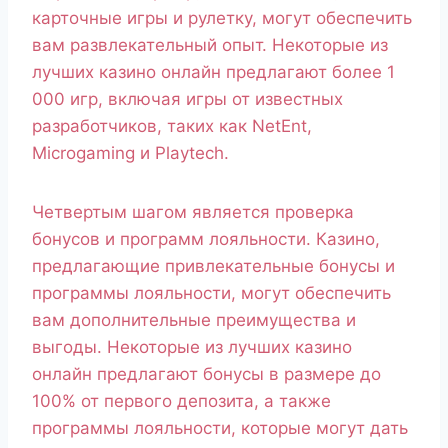
карточные игры и рулетку, могут обеспечить
вам развлекательный опыт. Некоторые из
лучших казино онлайн предлагают более 1
000 игр, включая игры от известных
разработчиков, таких как NetEnt,
Microgaming и Playtech.
Четвертым шагом является проверка
бонусов и программ лояльности. Казино,
предлагающие привлекательные бонусы и
программы лояльности, могут обеспечить
вам дополнительные преимущества и
выгоды. Некоторые из лучших казино
онлайн предлагают бонусы в размере до
100% от первого депозита, а также
программы лояльности, которые могут дать