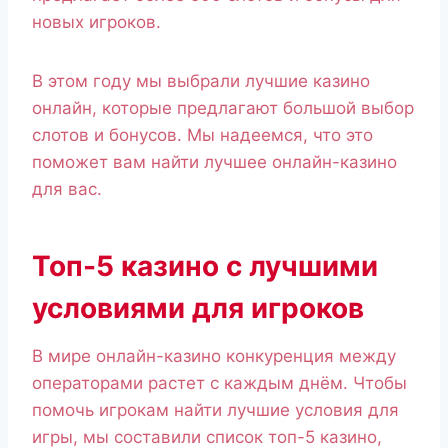
новых игроков.
В этом году мы выбрали лучшие казино
онлайн, которые предлагают большой выбор
слотов и бонусов. Мы надеемся, что это
поможет вам найти лучшее онлайн-казино
для вас.
Топ-5 казино с лучшими
условиями для игроков
В мире онлайн-казино конкуренция между
операторами растет с каждым днём. Чтобы
помочь игрокам найти лучшие условия для
игры, мы составили список топ-5 казино,