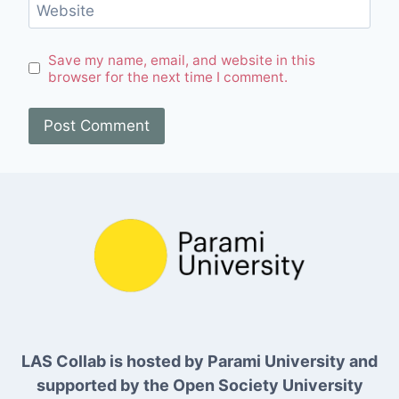
Website
Save my name, email, and website in this
browser for the next time I comment.
LAS Collab is hosted by Parami University and
supported by the Open Society University