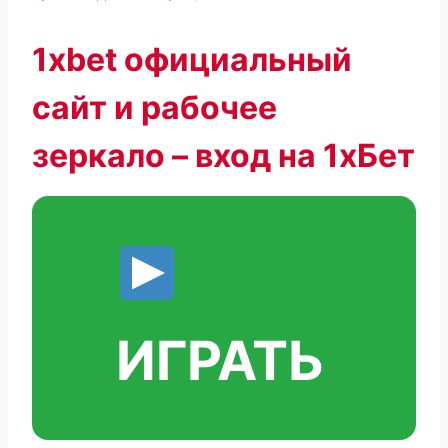
1xbet официальный
сайт и рабочее
зеркало – вход на 1хБет
ИГРАТЬ