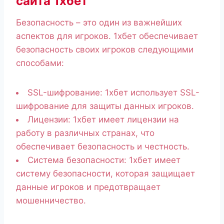
сайта 1хбет
Безопасность – это один из важнейших
аспектов для игроков. 1хбет обеспечивает
безопасность своих игроков следующими
способами:
SSL-шифрование: 1хбет использует SSL-
шифрование для защиты данных игроков.
Лицензии: 1хбет имеет лицензии на
работу в различных странах, что
обеспечивает безопасность и честность.
Система безопасности: 1хбет имеет
систему безопасности, которая защищает
данные игроков и предотвращает
мошенничество.