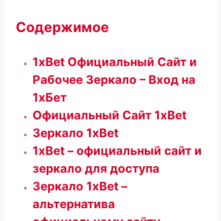
Содержимое
1xBet Официальный Сайт и
Рабочее Зеркало – Вход на
1хБет
Официальный Сайт 1xBet
Зеркало 1xBet
1xBet – официальный сайт и
зеркало для доступа
Зеркало 1xBet –
альтернатива