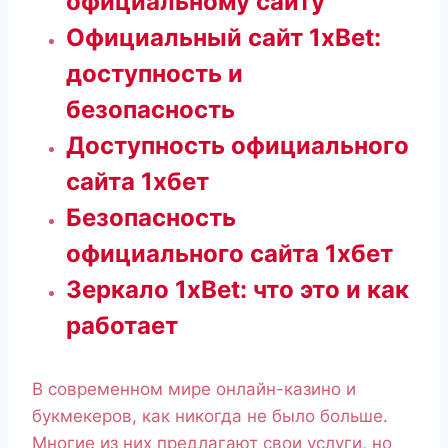
официальному сайту
Официальный сайт 1xBet:
доступность и
безопасность
Доступность официального
сайта 1хбет
Безопасность
официального сайта 1хбет
Зеркало 1xBet: что это и как
работает
В современном мире онлайн-казино и
букмекеров, как никогда не было больше.
Многие из них предлагают свои услуги, но