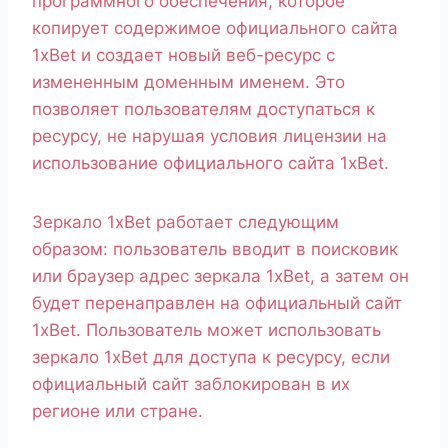
программного обеспечения, которое
копирует содержимое официального сайта
1xBet и создает новый веб-ресурс с
измененным доменным именем. Это
позволяет пользователям доступаться к
ресурсу, не нарушая условия лицензии на
использование официального сайта 1xBet.
Зеркало 1xBet работает следующим
образом: пользователь вводит в поисковик
или браузер адрес зеркала 1xBet, а затем он
будет перенаправлен на официальный сайт
1xBet. Пользователь может использовать
зеркало 1xBet для доступа к ресурсу, если
официальный сайт заблокирован в их
регионе или стране.