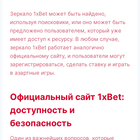
Зеркало 1xBet может быть найдено,
используя поисковики, или оно может быть
предложено пользователем, который уже
имеет доступ к ресурсу. В любом случае,
зеркало 1xBet работает аналогично
официальному сайту, и пользователи могут
зарегистрироваться, сделать ставку и играть
в азартные игры.
Официальный сайт 1xBet:
доступность и
безопасность
Один из важнейших вопросов, которые