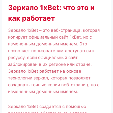
Зеркало 1xBet: что это и
как работает
Зеркало 1xBet – это веб-страница, которая
копирует официальный сайт 1xBet, но с
измененным доменным именем. Это
позволяет пользователям доступаться к
ресурсу, если официальный сайт
заблокирован в их регионе или стране.
Зеркало 1xBet работает на основе
технологии зеркал, которая позволяет
создавать точные копии веб-страниц, но с
измененным доменным именем.
Зеркало 1xBet создается с помощью