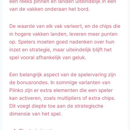
een reeks pinnen en landen uiteindelijk in een
van de vakken onderaan het bord.
De waarde van elk vak varieert, en de chips die
in hogere vakken landen, leveren meer punten
op. Spelers moeten goed nadenken over hun
inzet en strategie, maar uiteindelijk blijft het
spel vooral afhankelijk van geluk.
Een belangrijk aspect van de spelervaring zijn
de bonusrondes. In sommige varianten van
Plinko zijn er extra elementen die een speler
kan activeren, zoals multipliers of extra chips.
Dit voegt diepte toe aan de strategische
dimensie van het spel.