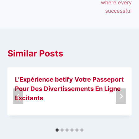
where every
successful
Similar Posts
L’Expérience betify Votre Passeport
Pour Des Divertissements En Ligne
Excitants