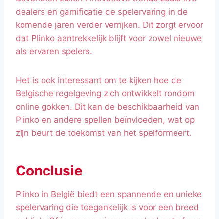
dealers en gamificatie de spelervaring in de
komende jaren verder verrijken. Dit zorgt ervoor
dat Plinko aantrekkelijk blijft voor zowel nieuwe
als ervaren spelers.
Het is ook interessant om te kijken hoe de
Belgische regelgeving zich ontwikkelt rondom
online gokken. Dit kan de beschikbaarheid van
Plinko en andere spellen beïnvloeden, wat op
zijn beurt de toekomst van het spelformeert.
Conclusie
Plinko in België biedt een spannende en unieke
spelervaring die toegankelijk is voor een breed