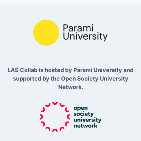
LAS Collab is hosted by Parami University and
supported by the Open Society University
Network.