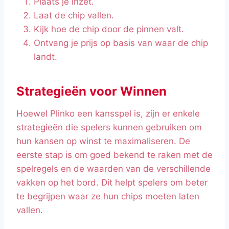
Plaats je inzet.
Laat de chip vallen.
Kijk hoe de chip door de pinnen valt.
Ontvang je prijs op basis van waar de chip
landt.
Strategieën voor Winnen
Hoewel Plinko een kansspel is, zijn er enkele
strategieën die spelers kunnen gebruiken om
hun kansen op winst te maximaliseren. De
eerste stap is om goed bekend te raken met de
spelregels en de waarden van de verschillende
vakken op het bord. Dit helpt spelers om beter
te begrijpen waar ze hun chips moeten laten
vallen.