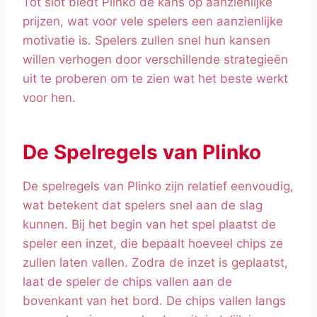
Tot slot biedt Plinko de kans op aanzienlijke
prijzen, wat voor vele spelers een aanzienlijke
motivatie is. Spelers zullen snel hun kansen
willen verhogen door verschillende strategieën
uit te proberen om te zien wat het beste werkt
voor hen.
De Spelregels van Plinko
De spelregels van Plinko zijn relatief eenvoudig,
wat betekent dat spelers snel aan de slag
kunnen. Bij het begin van het spel plaatst de
speler een inzet, die bepaalt hoeveel chips ze
zullen laten vallen. Zodra de inzet is geplaatst,
laat de speler de chips vallen aan de
bovenkant van het bord. De chips vallen langs