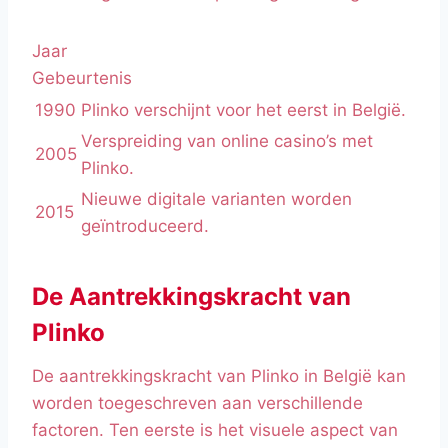
Jaar
Gebeurtenis
1990
Plinko verschijnt voor het eerst in België.
Verspreiding van online casino’s met
2005
Plinko.
Nieuwe digitale varianten worden
2015
geïntroduceerd.
De Aantrekkingskracht van
Plinko
De aantrekkingskracht van Plinko in België kan
worden toegeschreven aan verschillende
factoren. Ten eerste is het visuele aspect van