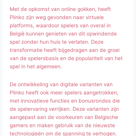
Met de opkomst van online gokken, heeft
Plinko zijn weg gevonden naar virtuele
platforms, waardoor spelers van overal in
België kunnen genieten van dit opwindende
spel zonder hun huis te verlaten. Deze
transformatie heeft bijgedragen aan de groei
van de spelersbasis en de populariteit van het
spel in het algemeen.
De ontwikkeling van digitale varianten van
Plinko heeft ook meer spelers aangetrokken,
met innovatieve functies en bonusrondes die
de spelervaring verrijken. Deze varianten zijn
aangepast aan de voorkeuren van Belgische
gamers en maken gebruik van de nieuwste
technologieën om de spanning te verhogen.