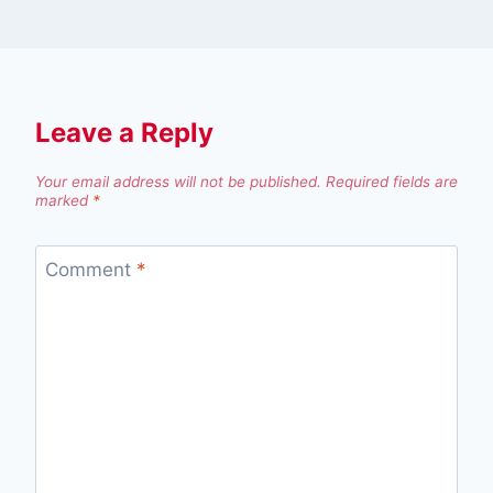
Leave a Reply
Your email address will not be published.
Required fields are
marked
*
Comment
*