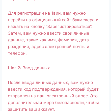
Для регистрации на 1вин, вам нужно
перейти на официальный сайт букмекера и
нажать на кнопку “Зарегистрироваться”.
Затем, вам нужно ввести свои личные
данные, такие как имя, фамилия, дата
рождения, адрес электронной почты и
телефон.
Шаг 2: Ввод данных
После ввода личных данных, вам нужно
ввести код подтверждения, который будет
отправлен на ваш электронный адрес. Это
дополнительная мера безопасности, чтобы
защитить ваш аккаунт.