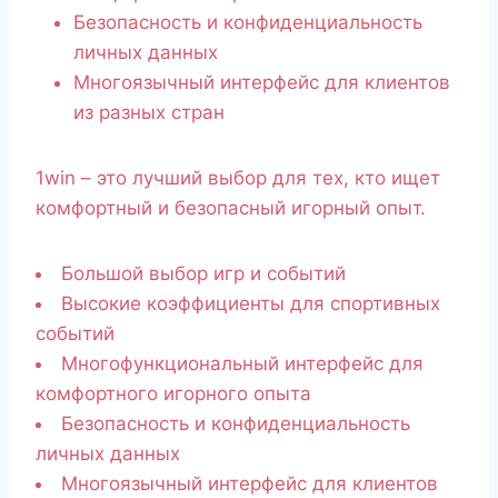
Безопасность и конфиденциальность
личных данных
Многоязычный интерфейс для клиентов
из разных стран
1win – это лучший выбор для тех, кто ищет
комфортный и безопасный игорный опыт.
Большой выбор игр и событий
Высокие коэффициенты для спортивных
событий
Многофункциональный интерфейс для
комфортного игорного опыта
Безопасность и конфиденциальность
личных данных
Многоязычный интерфейс для клиентов