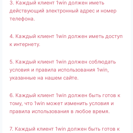
3. Каждый клиент 1win должен иметь
действующий электронный адрес и номер
телефона.
4. Каждый клиент 1win должен иметь доступ
к интернету.
5. Каждый клиент 1win должен соблюдать
условия и правила использования 1win,
указанные на нашем сайте.
6. Каждый клиент 1win должен быть готов к
тому, что 1win может изменить условия и
правила использования в любое время.
7. Каждый клиент 1win должен быть готов к