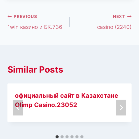
PREVIOUS
NEXT
1win казино и БК.736
casino (2240)
Similar Posts
официальный сайт в Казахстане
Olimp Casino.23052