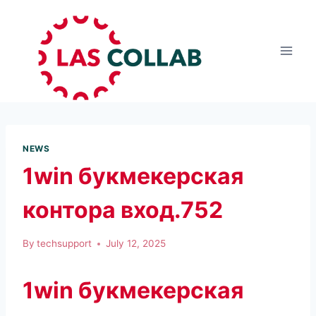
NEWS
1win букмекерская
контора вход.752
By
techsupport
July 12, 2025
1win букмекерская