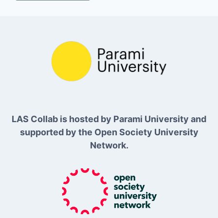
LAS Collab is hosted by Parami University and
supported by the Open Society University
Network.