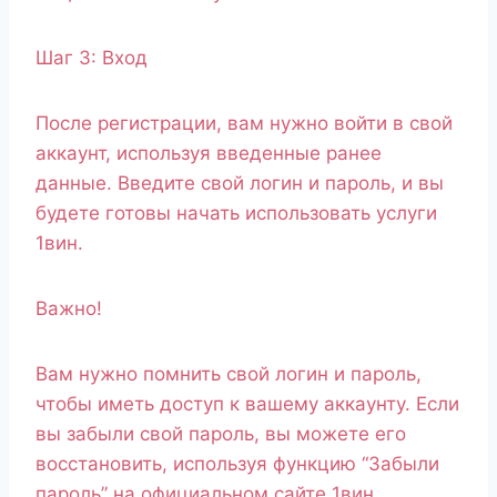
Шаг 3: Вход
После регистрации, вам нужно войти в свой
аккаунт, используя введенные ранее
данные. Введите свой логин и пароль, и вы
будете готовы начать использовать услуги
1вин.
Важно!
Вам нужно помнить свой логин и пароль,
чтобы иметь доступ к вашему аккаунту. Если
вы забыли свой пароль, вы можете его
восстановить, используя функцию “Забыли
пароль” на официальном сайте 1вин.