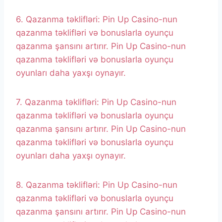
6. Qazanma təklifləri: Pin Up Casino-nun
qazanma təklifləri və bonuslarla oyunçu
qazanma şansını artırır. Pin Up Casino-nun
qazanma təklifləri və bonuslarla oyunçu
oyunları daha yaxşı oynayır.
7. Qazanma təklifləri: Pin Up Casino-nun
qazanma təklifləri və bonuslarla oyunçu
qazanma şansını artırır. Pin Up Casino-nun
qazanma təklifləri və bonuslarla oyunçu
oyunları daha yaxşı oynayır.
8. Qazanma təklifləri: Pin Up Casino-nun
qazanma təklifləri və bonuslarla oyunçu
qazanma şansını artırır. Pin Up Casino-nun