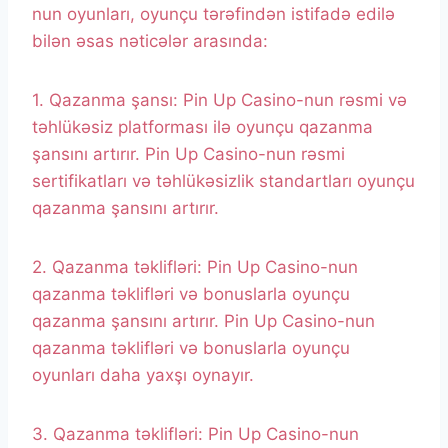
nun oyunları, oyunçu tərəfindən istifadə edilə
bilən əsas nəticələr arasında:
1. Qazanma şansı: Pin Up Casino-nun rəsmi və
təhlükəsiz platforması ilə oyunçu qazanma
şansını artırır. Pin Up Casino-nun rəsmi
sertifikatları və təhlükəsizlik standartları oyunçu
qazanma şansını artırır.
2. Qazanma təklifləri: Pin Up Casino-nun
qazanma təklifləri və bonuslarla oyunçu
qazanma şansını artırır. Pin Up Casino-nun
qazanma təklifləri və bonuslarla oyunçu
oyunları daha yaxşı oynayır.
3. Qazanma təklifləri: Pin Up Casino-nun