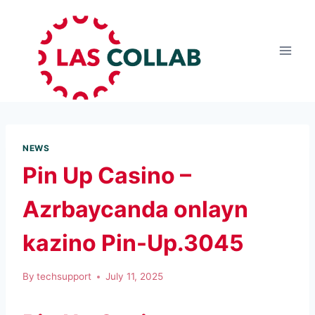
NEWS
Pin Up Casino –
Azrbaycanda onlayn
kazino Pin-Up.3045
By
techsupport
July 11, 2025