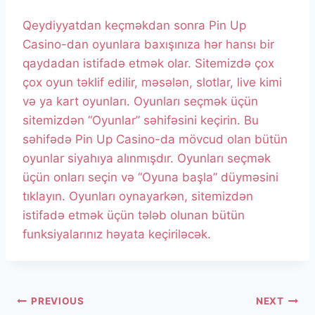
Qeydiyyatdan keçməkdan sonra Pin Up
Casino-dan oyunlara baxışınıza hər hansı bir
qaydadan istifadə etmək olar. Sitemizdə çox
çox oyun təklif edilir, məsələn, slotlar, live kimi
və ya kart oyunları. Oyunları seçmək üçün
sitemizdən “Oyunlar” səhifəsini keçirin. Bu
səhifədə Pin Up Casino-da mövcud olan bütün
oyunlar siyahıya alınmışdır. Oyunları seçmək
üçün onları seçin və “Oyuna başla” düyməsini
tıklayın. Oyunları oynayarkən, sitemizdən
istifadə etmək üçün tələb olunan bütün
funksiyalarınız həyata keçiriləcək.
PREVIOUS
NEXT