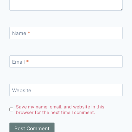
Name
*
Email
*
Website
Save my name, email, and website in this
browser for the next time I comment.