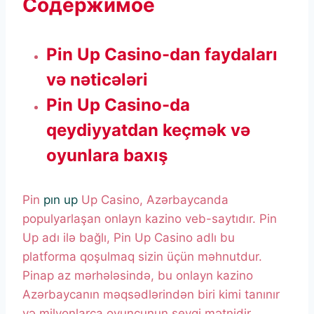
Содержимое
Pin Up Casino-dan faydaları
və nəticələri
Pin Up Casino-da
qeydiyyatdan keçmək və
oyunlara baxış
Pin
pın up
Up Casino, Azərbaycanda
populyarlaşan onlayn kazino veb-saytıdır. Pin
Up adı ilə bağlı, Pin Up Casino adlı bu
platforma qoşulmaq sizin üçün məhnutdur.
Pinap az mərhələsində, bu onlayn kazino
Azərbaycanın məqsədlərindən biri kimi tanınır
və milyonlarca oyunçunun sevgi mətnidir.