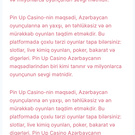
Pin Up Casino-nin məqsədi, Azərbaycan
oyunçularına ən yaxşı, ən təhlükəsiz və ən
mürəkkəb oyunları təqdim etməkdir. Bu
platformada çoxlu tərzi oyunlar tapa bilərsiniz:
slotlar, live kimiq oyunları, poker, bakarat və
digərləri. Pin Up Casino Azərbaycanın
məqsədlərindən biri kimi tanınır və milyonlarca
oyunçunun sevgi mətnidir.
Pin Up Casino-nin məqsədi, Azərbaycan
oyunçularına ən yaxşı, ən təhlükəsiz və ən
mürəkkəb oyunları təqdim etməkdir. Bu
platformada çoxlu tərzi oyunlar tapa bilərsiniz:
slotlar, live kimiq oyunları, poker, bakarat və
digərləri. Pin Up Casino Azərbaycanın