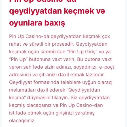
qeydiyyatdan keçmək və
oyunlara baxış
Pin Up Casino-da qeydiyyatdan keçmək çox
rahat və sürətli bir prosesdir. Qeydiyyatdan
keçmək üçün sitemizdən “Pin Up Giriş” və ya
“Pin Up” butonuna vaxt verin. Bu butona vaxt
verən səhifədə sizin adınızı, soyadınızı, e-poçt
adresinizi və şifrənizi daxil etmək lazımdır.
Qeydiyyat formasında tələblərə uyğun olaraq
məlumatları daxil edərək “Qeydiyyatdan
keçmə” düyməsini tıklayın. Siz qeydiyyatdan
keçmiş olacaqsınız və Pin Up Casino-dan
istifadə etmək üçün girişinizi yaratmış
olacaqsınız.