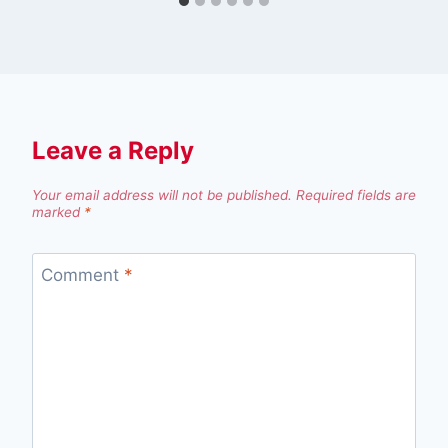
Leave a Reply
Your email address will not be published.
Required fields are
marked
*
Comment
*