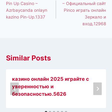
Pin Up Casino –
– Официальный сайт
Azrbaycanda onlayn
Pinco играть онлайн
kazino Pin-Up.1337
Зеркало и
вход.12968
Similar Posts
казино онлайн 2025 играйте с
уверенностью и
безопасностью.5626