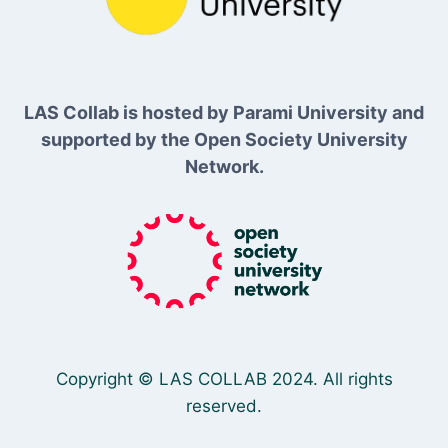
LAS Collab is hosted by Parami University and
supported by the Open Society University
Network.
Copyright © LAS COLLAB 2024. All rights
reserved.