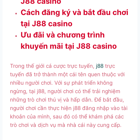
J88 casino
Cách đăng ký và bắt đầu chơi
tại J88 casino
Ưu đãi và chương trình
khuyến mãi tại J88 casino
Trong thế giới cá cược trực tuyến,
j88
trực
tuyến đã trở thành một cái tên quen thuộc với
nhiều người chơi. Với sự phát triển không
ngừng, tại j88, người chơi có thể trải nghiệm
những trò chơi thú vị và hấp dẫn. Để bắt đầu,
người chơi cần thực hiện j88 đăng nhập vào tài
khoản của mình, sau đó có thể khám phá các
trò chơi và dịch vụ mà nhà cái này cung cấp.