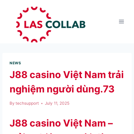
NEWS
J88 casino Việt Nam trải
nghiệm người dùng.73
By
techsupport
July 11, 2025
J88 casino Việt Nam –