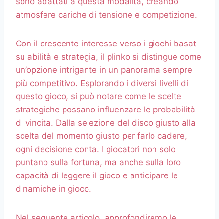
sono adattati a questa modalità, creando
atmosfere cariche di tensione e competizione.
Con il crescente interesse verso i giochi basati
su abilità e strategia, il plinko si distingue come
un’opzione intrigante in un panorama sempre
più competitivo. Esplorando i diversi livelli di
questo gioco, si può notare come le scelte
strategiche possano influenzare le probabilità
di vincita. Dalla selezione del disco giusto alla
scelta del momento giusto per farlo cadere,
ogni decisione conta. I giocatori non solo
puntano sulla fortuna, ma anche sulla loro
capacità di leggere il gioco e anticipare le
dinamiche in gioco.
Nel seguente articolo, approfondiremo le