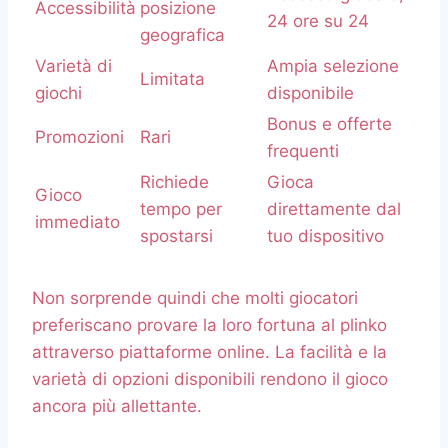
Accessibilità
posizione
24 ore su 24
geografica
Varietà di
Ampia selezione
Limitata
giochi
disponibile
Bonus e offerte
Promozioni
Rari
frequenti
Richiede
Gioca
Gioco
tempo per
direttamente dal
immediato
spostarsi
tuo dispositivo
Non sorprende quindi che molti giocatori
preferiscano provare la loro fortuna al plinko
attraverso piattaforme online. La facilità e la
varietà di opzioni disponibili rendono il gioco
ancora più allettante.