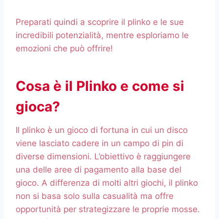
Preparati quindi a scoprire il plinko e le sue
incredibili potenzialità, mentre esploriamo le
emozioni che può offrire!
Cosa è il Plinko e come si
gioca?
Il plinko è un gioco di fortuna in cui un disco
viene lasciato cadere in un campo di pin di
diverse dimensioni. L’obiettivo è raggiungere
una delle aree di pagamento alla base del
gioco. A differenza di molti altri giochi, il plinko
non si basa solo sulla casualità ma offre
opportunità per strategizzare le proprie mosse.