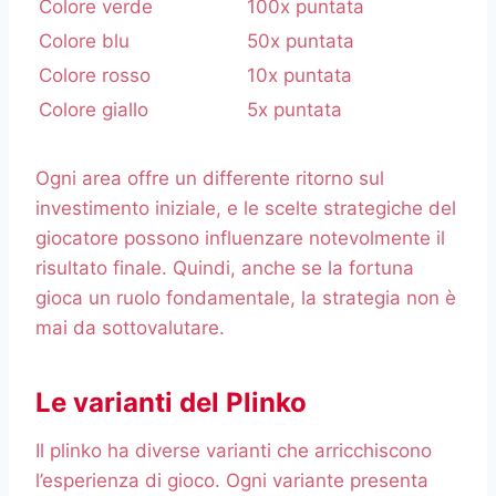
Colore verde
100x puntata
Colore blu
50x puntata
Colore rosso
10x puntata
Colore giallo
5x puntata
Ogni area offre un differente ritorno sul
investimento iniziale, e le scelte strategiche del
giocatore possono influenzare notevolmente il
risultato finale. Quindi, anche se la fortuna
gioca un ruolo fondamentale, la strategia non è
mai da sottovalutare.
Le varianti del Plinko
Il plinko ha diverse varianti che arricchiscono
l’esperienza di gioco. Ogni variante presenta