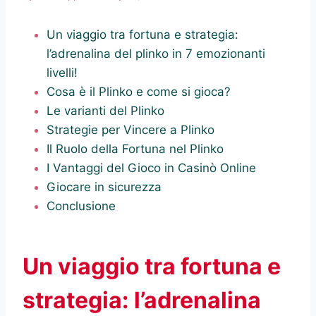
Un viaggio tra fortuna e strategia:
l’adrenalina del plinko in 7 emozionanti
livelli!
Cosa è il Plinko e come si gioca?
Le varianti del Plinko
Strategie per Vincere a Plinko
Il Ruolo della Fortuna nel Plinko
I Vantaggi del Gioco in Casinò Online
Giocare in sicurezza
Conclusione
Un viaggio tra fortuna e
strategia: l’adrenalina