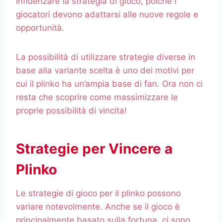
influenzare la strategia di gioco, poiché i
giocatori devono adattarsi alle nuove regole e
opportunità.
La possibilità di utilizzare strategie diverse in
base alla variante scelta è uno dei motivi per
cui il plinko ha un’ampia base di fan. Ora non ci
resta che scoprire come massimizzare le
proprie possibilità di vincita!
Strategie per Vincere a
Plinko
Le strategie di gioco per il plinko possono
variare notevolmente. Anche se il gioco è
principalmente basato sulla fortuna, ci sono