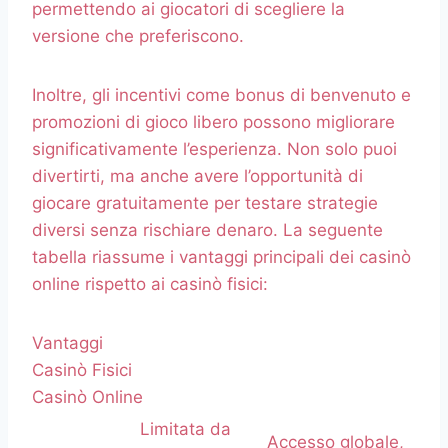
permettendo ai giocatori di scegliere la
versione che preferiscono.
Inoltre, gli incentivi come bonus di benvenuto e
promozioni di gioco libero possono migliorare
significativamente l’esperienza. Non solo puoi
divertirti, ma anche avere l’opportunità di
giocare gratuitamente per testare strategie
diversi senza rischiare denaro. La seguente
tabella riassume i vantaggi principali dei casinò
online rispetto ai casinò fisici:
Vantaggi
Casinò Fisici
Casinò Online
Limitata da
Accesso globale,