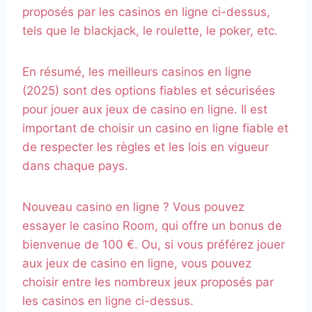
proposés par les casinos en ligne ci-dessus,
tels que le blackjack, le roulette, le poker, etc.
En résumé, les meilleurs casinos en ligne
(2025) sont des options fiables et sécurisées
pour jouer aux jeux de casino en ligne. Il est
important de choisir un casino en ligne fiable et
de respecter les règles et les lois en vigueur
dans chaque pays.
Nouveau casino en ligne ? Vous pouvez
essayer le casino Room, qui offre un bonus de
bienvenue de 100 €. Ou, si vous préférez jouer
aux jeux de casino en ligne, vous pouvez
choisir entre les nombreux jeux proposés par
les casinos en ligne ci-dessus.