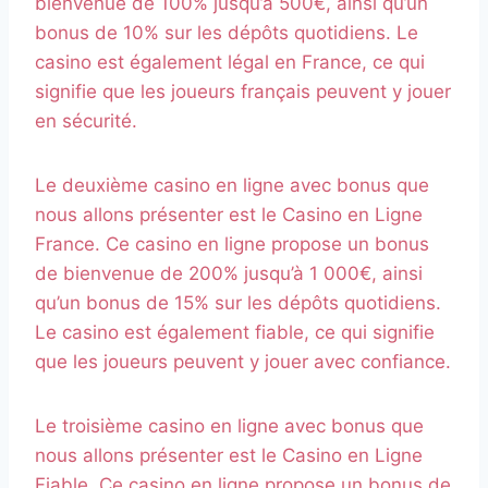
bienvenue de 100% jusqu’à 500€, ainsi qu’un
bonus de 10% sur les dépôts quotidiens. Le
casino est également légal en France, ce qui
signifie que les joueurs français peuvent y jouer
en sécurité.
Le deuxième casino en ligne avec bonus que
nous allons présenter est le Casino en Ligne
France. Ce casino en ligne propose un bonus
de bienvenue de 200% jusqu’à 1 000€, ainsi
qu’un bonus de 15% sur les dépôts quotidiens.
Le casino est également fiable, ce qui signifie
que les joueurs peuvent y jouer avec confiance.
Le troisième casino en ligne avec bonus que
nous allons présenter est le Casino en Ligne
Fiable. Ce casino en ligne propose un bonus de