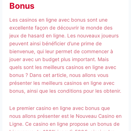
Bonus
Les casinos en ligne avec bonus sont une
excellente façon de découvrir le monde des
jeux de hasard en ligne. Les nouveaux joueurs
peuvent ainsi bénéficier d’une prime de
bienvenue, qui leur permet de commencer à
jouer avec un budget plus important. Mais
quels sont les meilleurs casinos en ligne avec
bonus ? Dans cet article, nous allons vous
présenter les meilleurs casinos en ligne avec
bonus, ainsi que les conditions pour les obtenir.
Le premier casino en ligne avec bonus que
nous allons présenter est le Nouveau Casino en
Ligne. Ce casino en ligne propose un bonus de