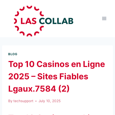
BLOG
Top 10 Casinos en Ligne
2025 – Sites Fiables
Lgaux.7584 (2)
By
techsupport
July 10, 2025