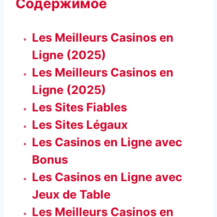
Содержимое
Les Meilleurs Casinos en
Ligne (2025)
Les Meilleurs Casinos en
Ligne (2025)
Les Sites Fiables
Les Sites Légaux
Les Casinos en Ligne avec
Bonus
Les Casinos en Ligne avec
Jeux de Table
Les Meilleurs Casinos en