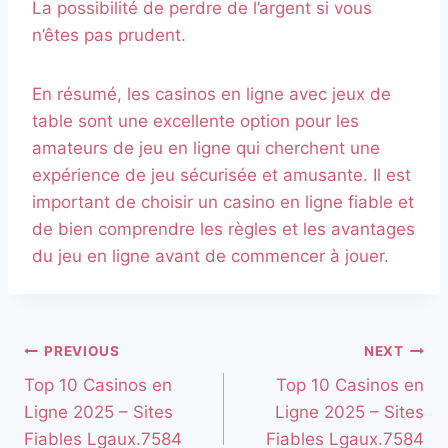
La possibilité de perdre de l’argent si vous
n’êtes pas prudent.
En résumé, les casinos en ligne avec jeux de
table sont une excellente option pour les
amateurs de jeu en ligne qui cherchent une
expérience de jeu sécurisée et amusante. Il est
important de choisir un casino en ligne fiable et
de bien comprendre les règles et les avantages
du jeu en ligne avant de commencer à jouer.
PREVIOUS
NEXT
Top 10 Casinos en
Top 10 Casinos en
Ligne 2025 – Sites
Ligne 2025 – Sites
Fiables Lgaux.7584
Fiables Lgaux.7584