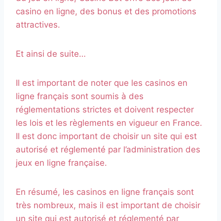
casino en ligne, des bonus et des promotions
attractives.
Et ainsi de suite…
Il est important de noter que les casinos en
ligne français sont soumis à des
réglementations strictes et doivent respecter
les lois et les règlements en vigueur en France.
Il est donc important de choisir un site qui est
autorisé et réglementé par l’administration des
jeux en ligne française.
En résumé, les casinos en ligne français sont
très nombreux, mais il est important de choisir
un site qui est autorisé et réglementé par