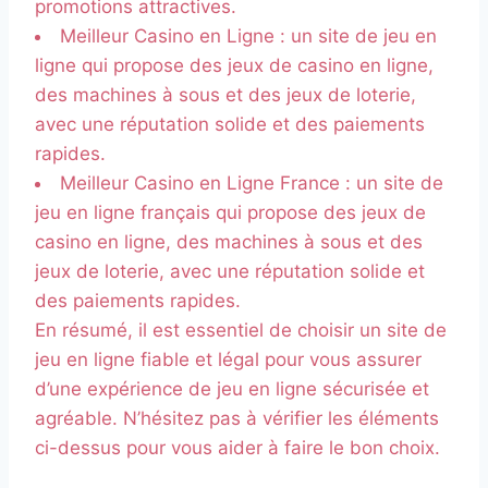
promotions attractives.
Meilleur Casino en Ligne : un site de jeu en
ligne qui propose des jeux de casino en ligne,
des machines à sous et des jeux de loterie,
avec une réputation solide et des paiements
rapides.
Meilleur Casino en Ligne France : un site de
jeu en ligne français qui propose des jeux de
casino en ligne, des machines à sous et des
jeux de loterie, avec une réputation solide et
des paiements rapides.
En résumé, il est essentiel de choisir un site de
jeu en ligne fiable et légal pour vous assurer
d’une expérience de jeu en ligne sécurisée et
agréable. N’hésitez pas à vérifier les éléments
ci-dessus pour vous aider à faire le bon choix.