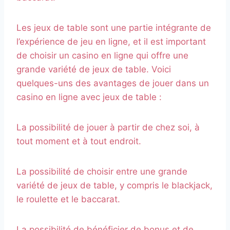
Les jeux de table sont une partie intégrante de
l’expérience de jeu en ligne, et il est important
de choisir un casino en ligne qui offre une
grande variété de jeux de table. Voici
quelques-uns des avantages de jouer dans un
casino en ligne avec jeux de table :
La possibilité de jouer à partir de chez soi, à
tout moment et à tout endroit.
La possibilité de choisir entre une grande
variété de jeux de table, y compris le blackjack,
le roulette et le baccarat.
La possibilité de bénéficier de bonus et de