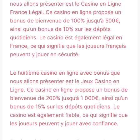
nous allons présenter est le Casino en Ligne
France Légal. Ce casino en ligne propose un
bonus de bienvenue de 100% jusqu’à 500€,
ainsi qu’un bonus de 10% sur les dépôts
quotidiens. Le casino est également légal en
France, ce qui signifie que les joueurs français
peuvent y jouer en sécurité.
Le huitième casino en ligne avec bonus que
nous allons présenter est le Jeux Casino en
Ligne. Ce casino en ligne propose un bonus de
bienvenue de 200% jusqu’à 1 000€, ainsi qu’un
bonus de 15% sur les dépôts quotidiens. Le
casino est également fiable, ce qui signifie que
les joueurs peuvent y jouer avec confiance.