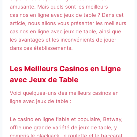
amusante. Mais quels sont les meilleurs
casinos en ligne avec jeux de table ? Dans cet
article, nous allons vous présenter les meilleurs
casinos en ligne avec jeux de table, ainsi que
les avantages et les inconvénients de jouer
dans ces établissements.
Les Meilleurs Casinos en Ligne
avec Jeux de Table
Voici quelques-uns des meilleurs casinos en
ligne avec jeux de table :
Le casino en ligne fiable et populaire, Betway,
offre une grande variété de jeux de table, y
compris le blackjack, le roulette et le baccarat.