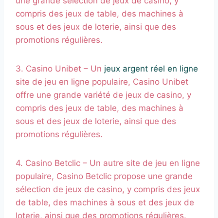
une grande sélection de jeux de casino, y
compris des jeux de table, des machines à
sous et des jeux de loterie, ainsi que des
promotions régulières.
3. Casino Unibet – Un
jeux argent réel en ligne
site de jeu en ligne populaire, Casino Unibet
offre une grande variété de jeux de casino, y
compris des jeux de table, des machines à
sous et des jeux de loterie, ainsi que des
promotions régulières.
4. Casino Betclic – Un autre site de jeu en ligne
populaire, Casino Betclic propose une grande
sélection de jeux de casino, y compris des jeux
de table, des machines à sous et des jeux de
loterie, ainsi que des promotions régulières.