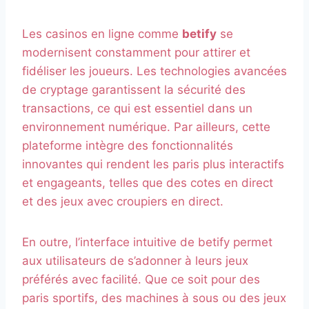
Les casinos en ligne comme
betify
se
modernisent constamment pour attirer et
fidéliser les joueurs. Les technologies avancées
de cryptage garantissent la sécurité des
transactions, ce qui est essentiel dans un
environnement numérique. Par ailleurs, cette
plateforme intègre des fonctionnalités
innovantes qui rendent les paris plus interactifs
et engageants, telles que des cotes en direct
et des jeux avec croupiers en direct.
En outre, l’interface intuitive de betify permet
aux utilisateurs de s’adonner à leurs jeux
préférés avec facilité. Que ce soit pour des
paris sportifs, des machines à sous ou des jeux