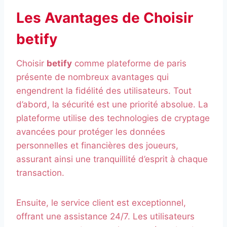
Les Avantages de Choisir
betify
Choisir
betify
comme plateforme de paris
présente de nombreux avantages qui
engendrent la fidélité des utilisateurs. Tout
d’abord, la sécurité est une priorité absolue. La
plateforme utilise des technologies de cryptage
avancées pour protéger les données
personnelles et financières des joueurs,
assurant ainsi une tranquillité d’esprit à chaque
transaction.
Ensuite, le service client est exceptionnel,
offrant une assistance 24/7. Les utilisateurs