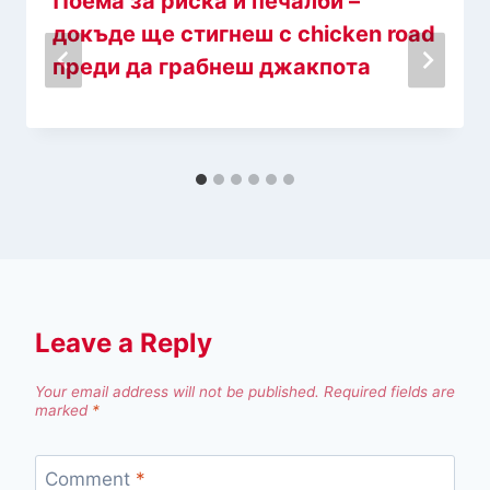
Поема за риска и печалби –
докъде ще стигнеш с chicken road
преди да грабнеш джакпота
Leave a Reply
Your email address will not be published.
Required fields are
marked
*
Comment
*