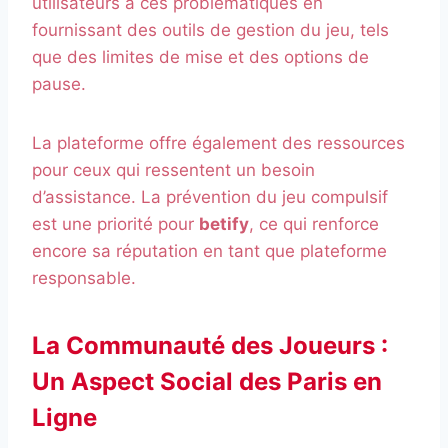
utilisateurs à ces problématiques en
fournissant des outils de gestion du jeu, tels
que des limites de mise et des options de
pause.
La plateforme offre également des ressources
pour ceux qui ressentent un besoin
d’assistance. La prévention du jeu compulsif
est une priorité pour
betify
, ce qui renforce
encore sa réputation en tant que plateforme
responsable.
La Communauté des Joueurs :
Un Aspect Social des Paris en
Ligne