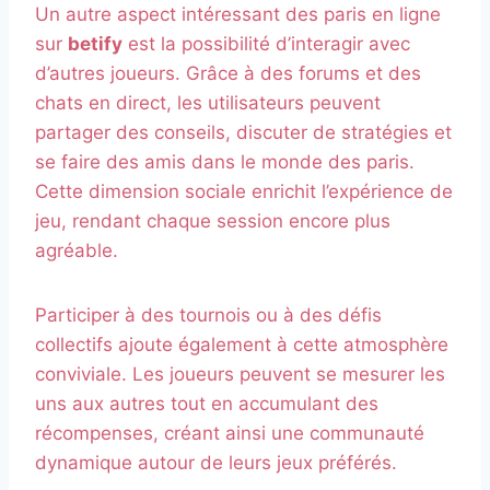
Un autre aspect intéressant des paris en ligne
sur
betify
est la possibilité d’interagir avec
d’autres joueurs. Grâce à des forums et des
chats en direct, les utilisateurs peuvent
partager des conseils, discuter de stratégies et
se faire des amis dans le monde des paris.
Cette dimension sociale enrichit l’expérience de
jeu, rendant chaque session encore plus
agréable.
Participer à des tournois ou à des défis
collectifs ajoute également à cette atmosphère
conviviale. Les joueurs peuvent se mesurer les
uns aux autres tout en accumulant des
récompenses, créant ainsi une communauté
dynamique autour de leurs jeux préférés.