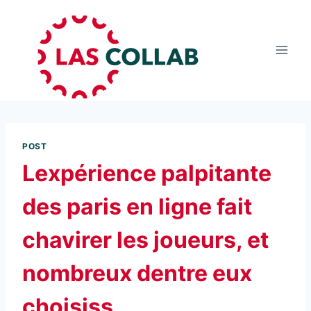
POST
Lexpérience palpitante
des paris en ligne fait
chavirer les joueurs, et
nombreux dentre eux
choisiss