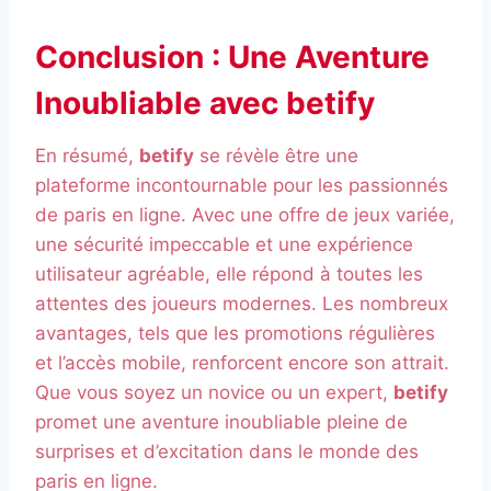
Conclusion : Une Aventure
Inoubliable avec betify
En résumé,
betify
se révèle être une
plateforme incontournable pour les passionnés
de paris en ligne. Avec une offre de jeux variée,
une sécurité impeccable et une expérience
utilisateur agréable, elle répond à toutes les
attentes des joueurs modernes. Les nombreux
avantages, tels que les promotions régulières
et l’accès mobile, renforcent encore son attrait.
Que vous soyez un novice ou un expert,
betify
promet une aventure inoubliable pleine de
surprises et d’excitation dans le monde des
paris en ligne.