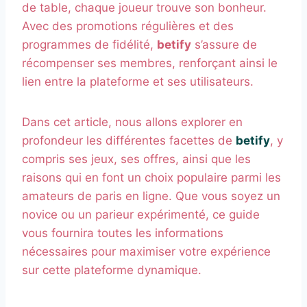
de table, chaque joueur trouve son bonheur.
Avec des promotions régulières et des
programmes de fidélité,
betify
s’assure de
récompenser ses membres, renforçant ainsi le
lien entre la plateforme et ses utilisateurs.
Dans cet article, nous allons explorer en
profondeur les différentes facettes de
betify
, y
compris ses jeux, ses offres, ainsi que les
raisons qui en font un choix populaire parmi les
amateurs de paris en ligne. Que vous soyez un
novice ou un parieur expérimenté, ce guide
vous fournira toutes les informations
nécessaires pour maximiser votre expérience
sur cette plateforme dynamique.