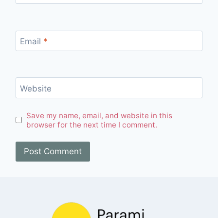
Email
*
Website
Save my name, email, and website in this
browser for the next time I comment.