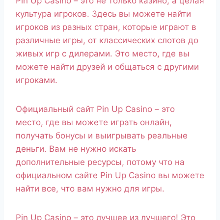
Pin Up Casino – это не только казино, а целая
культура игроков. Здесь вы можете найти
игроков из разных стран, которые играют в
различные игры, от классических слотов до
живых игр с дилерами. Это место, где вы
можете найти друзей и общаться с другими
игроками.
Официальный сайт Pin Up Casino – это
место, где вы можете играть онлайн,
получать бонусы и выигрывать реальные
деньги. Вам не нужно искать
дополнительные ресурсы, потому что на
официальном сайте Pin Up Casino вы можете
найти все, что вам нужно для игры.
Pin Up Casino – это лучшее из лучшего! Это