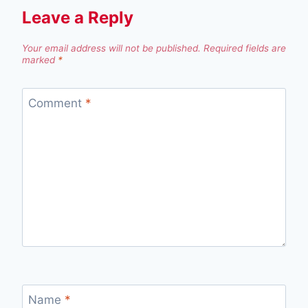
Leave a Reply
Your email address will not be published.
Required fields are
marked
*
Comment
*
Name
*