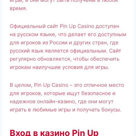
игры, и они могут быть получены в любое
время.
Официальный сайт Pin Up Casino доступен
на русском языке, что делает его доступным
для игроков из России и других стран, где
русский язык является официальным. Сайт
регулярно обновляется, чтобы обеспечить
игрокам наилучшие условия для игры.
В целом, Pin Up Casino – это отличное место
для игроков, которые ищут безопасное и
надежное онлайн-казино, где они могут
играть в любимые игры и получать бонусы.
Вход в казино Pin Up