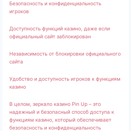
Безопасность и конфиденциальность
игроков
Доступность функций казино, даже если
официальный сайт заблокирован
Независимость от блокировки официального
сайта
Удобство и доступность игроков к функциям
казино
В целом, зеркало казино Pin Up – это
надежный и безопасный способ доступа к
функциям казино, который обеспечивает
безопасность и конфиденциальность