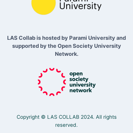
LAS Collab is hosted by Parami University and
supported by the Open Society University
Network.
Copyright © LAS COLLAB 2024. All rights
reserved.