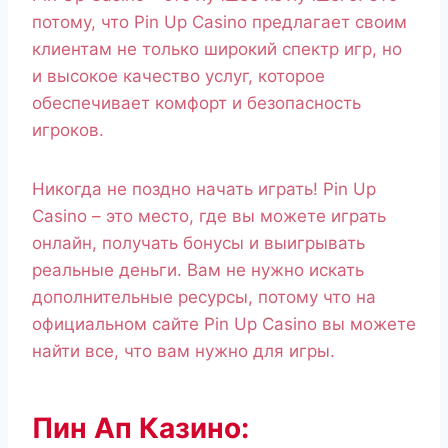
потому, что Pin Up Casino предлагает своим
клиентам не только широкий спектр игр, но
и высокое качество услуг, которое
обеспечивает комфорт и безопасность
игроков.
Никогда не поздно начать играть! Pin Up
Casino – это место, где вы можете играть
онлайн, получать бонусы и выигрывать
реальные деньги. Вам не нужно искать
дополнительные ресурсы, потому что на
официальном сайте Pin Up Casino вы можете
найти все, что вам нужно для игры.
Пин Ап Казино: