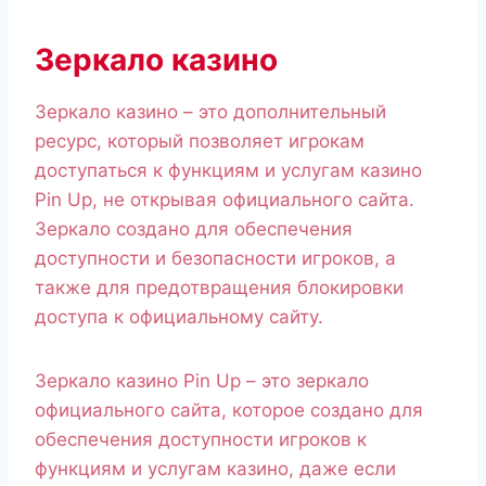
Зеркало казино
Зеркало казино – это дополнительный
ресурс, который позволяет игрокам
доступаться к функциям и услугам казино
Pin Up, не открывая официального сайта.
Зеркало создано для обеспечения
доступности и безопасности игроков, а
также для предотвращения блокировки
доступа к официальному сайту.
Зеркало казино Pin Up – это зеркало
официального сайта, которое создано для
обеспечения доступности игроков к
функциям и услугам казино, даже если