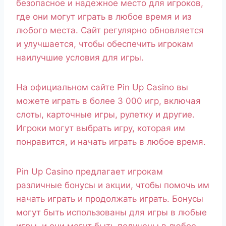
безопасное и надежное место для игроков,
где они могут играть в любое время и из
любого места. Сайт регулярно обновляется
и улучшается, чтобы обеспечить игрокам
наилучшие условия для игры.
На официальном сайте Pin Up Casino вы
можете играть в более 3 000 игр, включая
слоты, карточные игры, рулетку и другие.
Игроки могут выбрать игру, которая им
понравится, и начать играть в любое время.
Pin Up Casino предлагает игрокам
различные бонусы и акции, чтобы помочь им
начать играть и продолжать играть. Бонусы
могут быть использованы для игры в любые