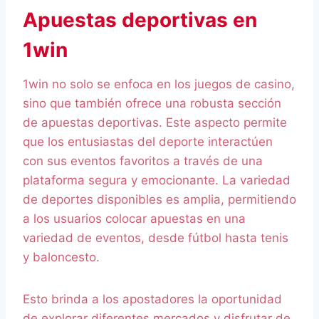
Apuestas deportivas en
1win
1win no solo se enfoca en los juegos de casino,
sino que también ofrece una robusta sección
de apuestas deportivas. Este aspecto permite
que los entusiastas del deporte interactúen
con sus eventos favoritos a través de una
plataforma segura y emocionante. La variedad
de deportes disponibles es amplia, permitiendo
a los usuarios colocar apuestas en una
variedad de eventos, desde fútbol hasta tenis
y baloncesto.
Esto brinda a los apostadores la oportunidad
de explorar diferentes mercados y disfrutar de