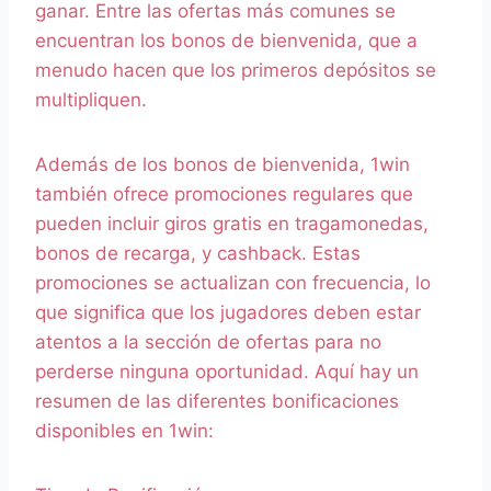
ganar. Entre las ofertas más comunes se
encuentran los bonos de bienvenida, que a
menudo hacen que los primeros depósitos se
multipliquen.
Además de los bonos de bienvenida, 1win
también ofrece promociones regulares que
pueden incluir giros gratis en tragamonedas,
bonos de recarga, y cashback. Estas
promociones se actualizan con frecuencia, lo
que significa que los jugadores deben estar
atentos a la sección de ofertas para no
perderse ninguna oportunidad. Aquí hay un
resumen de las diferentes bonificaciones
disponibles en 1win: