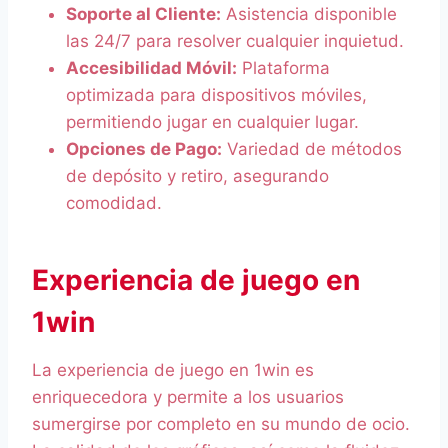
Soporte al Cliente:
Asistencia disponible
las 24/7 para resolver cualquier inquietud.
Accesibilidad Móvil:
Plataforma
optimizada para dispositivos móviles,
permitiendo jugar en cualquier lugar.
Opciones de Pago:
Variedad de métodos
de depósito y retiro, asegurando
comodidad.
Experiencia de juego en
1win
La experiencia de juego en 1win es
enriquecedora y permite a los usuarios
sumergirse por completo en su mundo de ocio.