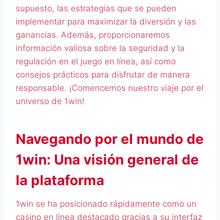
supuesto, las estrategias que se pueden
implementar para maximizar la diversión y las
ganancias. Además, proporcionaremos
información valiosa sobre la seguridad y la
regulación en el juego en línea, así como
consejos prácticos para disfrutar de manera
responsable. ¡Comencemos nuestro viaje por el
universo de 1win!
Navegando por el mundo de
1win: Una visión general de
la plataforma
1win se ha posicionado rápidamente como un
casino en línea destacado gracias a su interfaz