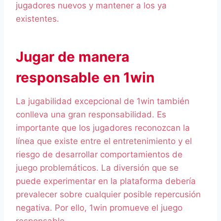
jugadores nuevos y mantener a los ya
existentes.
Jugar de manera
responsable en 1win
La jugabilidad excepcional de 1win también
conlleva una gran responsabilidad. Es
importante que los jugadores reconozcan la
línea que existe entre el entretenimiento y el
riesgo de desarrollar comportamientos de
juego problemáticos. La diversión que se
puede experimentar en la plataforma debería
prevalecer sobre cualquier posible repercusión
negativa. Por ello, 1win promueve el juego