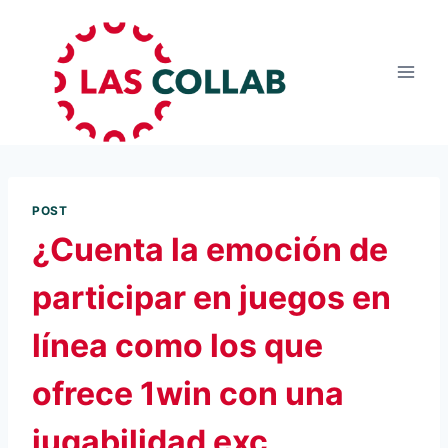
POST
¿Cuenta la emoción de
participar en juegos en
línea como los que
ofrece 1win con una
jugabilidad exc