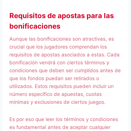
Requisitos de apostas para las
bonificaciones
Aunque las bonificaciones son atractivas, es
crucial que los jugadores comprendan los
requisitos de apostas asociados a estas. Cada
bonificación vendrá con ciertos términos y
condiciones que deben ser cumplidos antes de
que los fondos puedan ser retirados o
utilizados. Estos requisitos pueden incluir un
número específico de apuestas, cuotas
mínimas y exclusiones de ciertos juegos.
Es por eso que leer los términos y condiciones
es fundamental antes de aceptar cualquier