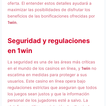
oferta. El entender estos detalles ayudará a
maximizar las posibilidades de disfrutar los
beneficios de las bonificaciones ofrecidas por
1win
.
Seguridad y regulaciones
en 1win
La seguridad es una de las áreas más críticas
en el mundo de los casinos en línea, y
1win
no
escatima en medidas para proteger a sus
usuarios. Este casino en línea opera bajo
regulaciones estrictas que aseguran que todos
los juegos sean justos y que la información
personal de los jugadores esté a salvo. La