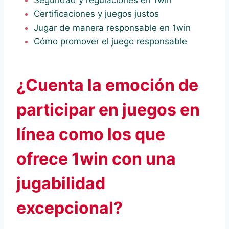
Seguridad y regulaciones en 1win
Certificaciones y juegos justos
Jugar de manera responsable en 1win
Cómo promover el juego responsable
¿Cuenta la emoción de
participar en juegos en
línea como los que
ofrece 1win con una
jugabilidad
excepcional?