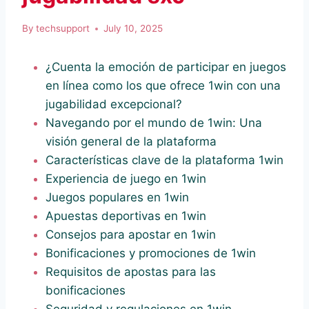
By
techsupport
July 10, 2025
¿Cuenta la emoción de participar en juegos
en línea como los que ofrece 1win con una
jugabilidad excepcional?
Navegando por el mundo de 1win: Una
visión general de la plataforma
Características clave de la plataforma 1win
Experiencia de juego en 1win
Juegos populares en 1win
Apuestas deportivas en 1win
Consejos para apostar en 1win
Bonificaciones y promociones de 1win
Requisitos de apostas para las
bonificaciones