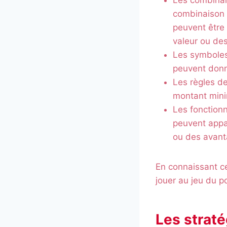
combinaison 
peuvent être
valeur ou de
Les symboles
peuvent donn
Les règles de 
montant mini
Les fonctionn
peuvent appa
ou des avant
En connaissant c
jouer au jeu du p
Les strat