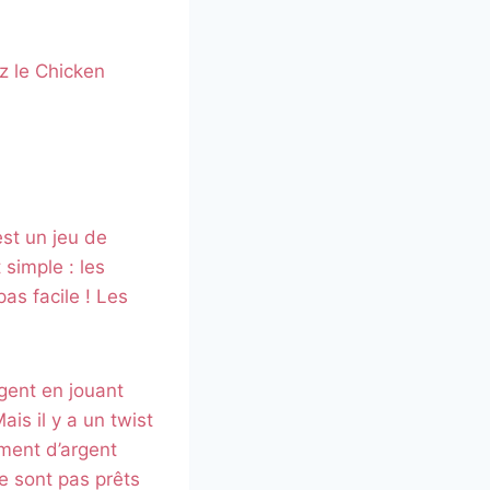
ez le Chicken
st un jeu de
 simple : les
pas facile ! Les
rgent en jouant
is il y a un twist
mment d’argent
ne sont pas prêts