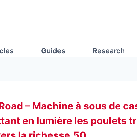
icles
Guides
Research
Road – Machine à sous de ca
tant en lumière les poulets t
vers la richesse.50