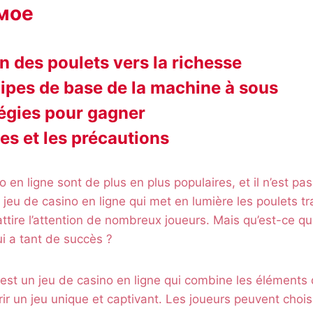
мое
n des poulets vers la richesse
cipes de base de la machine à sous
tégies pour gagner
es et les précautions
 en ligne sont de plus en plus populaires, et il n’est pa
jeu de casino en ligne qui met en lumière les poulets tr
 attire l’attention de nombreux joueurs. Mais qu’est-ce q
ui a tant de succès ?
est un jeu de casino en ligne qui combine les éléments
rir un jeu unique et captivant. Les joueurs peuvent chois