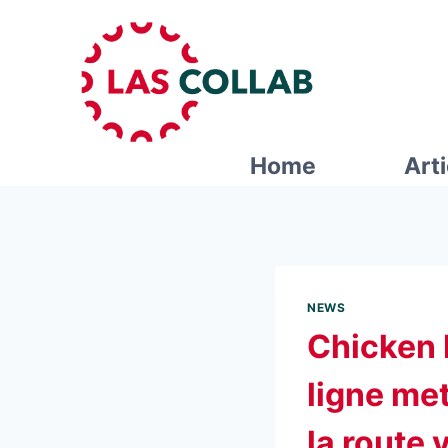
Home
Art
NEWS
Chicken 
ligne met
la route 