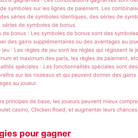
de symboles sur les lignes de paiement. Les combinai
 des séries de symboles identiques, des séries de sy
s séries de symboles de bonus.
 de bonus : Les symboles de bonus sont des symboles
er des gains supplémentaires ou des avantages au jou
jeu : Les règles de jeu sont les règles qui régissent le je
mum et maximum des paris, les règles de paiement, etc
alités spéciales : Les fonctionnalités spéciales sont de
raître sur les rouleaux et qui peuvent donner des gains
ages au joueur.
es principes de base, les joueurs peuvent mieux comp
oulet casino, Chicken Road, et augmenter leurs chances
égies pour gagner