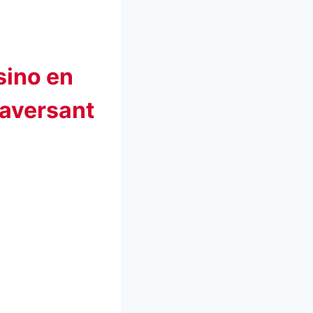
sino en
raversant