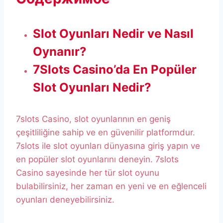
Slot Oyunları Nedir ve Nasıl
Oynanır?
7Slots Casino’da En Popüler
Slot Oyunları Nedir?
7slots Casino, slot oyunlarının en geniş
çeşitliliğine sahip ve en güvenilir platformdur.
7slots ile slot oyunları dünyasına giriş yapın ve
en popüler slot oyunlarını deneyin. 7slots
Casino sayesinde her tür slot oyunu
bulabilirsiniz, her zaman en yeni ve en eğlenceli
oyunları deneyebilirsiniz.