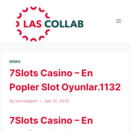
NEWS
7Slots Casino – En
Popler Slot Oyunlar.1132
By
techsupport
July 10, 2025
7Slots Casino – En