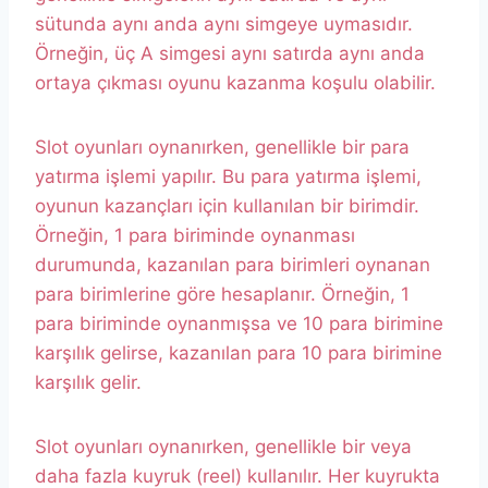
sütunda aynı anda aynı simgeye uymasıdır.
Örneğin, üç A simgesi aynı satırda aynı anda
ortaya çıkması oyunu kazanma koşulu olabilir.
Slot oyunları oynanırken, genellikle bir para
yatırma işlemi yapılır. Bu para yatırma işlemi,
oyunun kazançları için kullanılan bir birimdir.
Örneğin, 1 para biriminde oynanması
durumunda, kazanılan para birimleri oynanan
para birimlerine göre hesaplanır. Örneğin, 1
para biriminde oynanmışsa ve 10 para birimine
karşılık gelirse, kazanılan para 10 para birimine
karşılık gelir.
Slot oyunları oynanırken, genellikle bir veya
daha fazla kuyruk (reel) kullanılır. Her kuyrukta