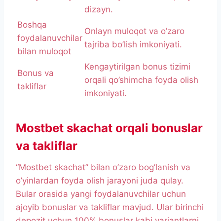
dizayn.
Boshqa
Onlayn muloqot va o’zaro
foydalanuvchilar
tajriba bo’lish imkoniyati.
bilan muloqot
Kengaytirilgan bonus tizimi
Bonus va
orqali qo’shimcha foyda olish
takliflar
imkoniyati.
Mostbet skachat orqali bonuslar
va takliflar
“Mostbet skachat” bilan o’zaro bog’lanish va
o’yinlardan foyda olish jarayoni juda qulay.
Bular orasida yangi foydalanuvchilar uchun
ajoyib bonuslar va takliflar mavjud. Ular birinchi
depozit uchun 100% bonuslar kabi variantlarni