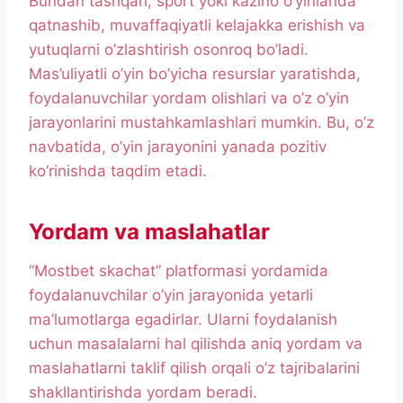
Bundan tashqari, sport yoki kazino o’yinlarida
qatnashib, muvaffaqiyatli kelajakka erishish va
yutuqlarni o’zlashtirish osonroq bo’ladi.
Mas’uliyatli o’yin bo’yicha resurslar yaratishda,
foydalanuvchilar yordam olishlari va o’z o’yin
jarayonlarini mustahkamlashlari mumkin. Bu, o’z
navbatida, o’yin jarayonini yanada pozitiv
ko’rinishda taqdim etadi.
Yordam va maslahatlar
“Mostbet skachat” platformasi yordamida
foydalanuvchilar o’yin jarayonida yetarli
ma’lumotlarga egadirlar. Ularni foydalanish
uchun masalalarni hal qilishda aniq yordam va
maslahatlarni taklif qilish orqali o’z tajribalarini
shakllantirishda yordam beradi.