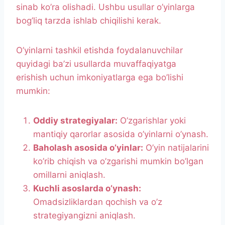
sinab ko’ra olishadi. Ushbu usullar o’yinlarga
bog’liq tarzda ishlab chiqilishi kerak.
O’yinlarni tashkil etishda foydalanuvchilar
quyidagi ba’zi usullarda muvaffaqiyatga
erishish uchun imkoniyatlarga ega bo’lishi
mumkin:
Oddiy strategiyalar:
O’zgarishlar yoki
mantiqiy qarorlar asosida o’yinlarni o’ynash.
Baholash asosida o’yinlar:
O’yin natijalarini
ko’rib chiqish va o’zgarishi mumkin bo’lgan
omillarni aniqlash.
Kuchli asoslarda o’ynash:
Omadsizliklardan qochish va o’z
strategiyangizni aniqlash.