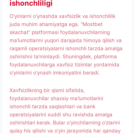
ishonchliligi
O’yinlarni o’ynashda xavfsizlik va ishonchlilik
juda muhim ahamiyatga ega. “Mostbet
skachat” platformasi foydalanuvchilarning
ma’lumotlarini yuqori darajada himoya qilish va
raqamli operatsiyalarni ishonchli tarzda amalga
oshirishni ta’minlaydi. Shuningdek, platforma
foydalanuvchilarga xavfsiz tizimlar yordamida
o’yinlarini o’ynash imkoniyatini beradi.
Xavfsizlikning bir qismi sifatida,
foydalanuvchilar shaxsiy ma’lumotlarini
ishonchli tarzda saqlashlari va bank
operatsiyalarini xuddi shu ravishda amalga
oshirishlari kerak. Bular o’yinchilarning o’zlarini
qulay his qilishi va o’yin jarayonida har qanday