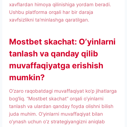
xavflardan himoya qilinishiga yordam beradi.
Ushbu platforma orqali har bir daraja
xavfsizlikni ta’minlashga qaratilgan.
Mostbet skachat: O’yinlarni
tanlash va qanday qilib
muvaffaqiyatga erishish
mumkin?
O’zaro raqobatdagi muvaffaqiyat ko’p jihatlarga
bog’liq. “Mostbet skachat” orqali o’yinlarni
tanlash va ulardan qanday foyda olishni bilish
juda muhim. O’yinlarni muvaffaqiyat bilan
o’ynash uchun o’z strategiyangizni aniqlab