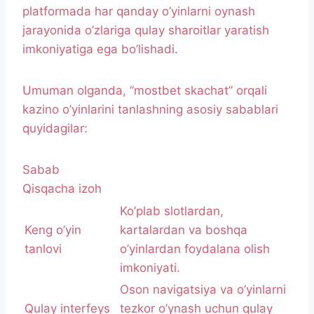
platformada har qanday o’yinlarni oynash
jarayonida o’zlariga qulay sharoitlar yaratish
imkoniyatiga ega bo’lishadi.
Umuman olganda, “mostbet skachat” orqali
kazino o’yinlarini tanlashning asosiy sabablari
quyidagilar:
Sabab
Qisqacha izoh
Ko’plab slotlardan,
Keng o’yin
kartalardan va boshqa
tanlovi
o’yinlardan foydalana olish
imkoniyati.
Oson navigatsiya va o’yinlarni
Qulay interfeys
tezkor o’ynash uchun qulay