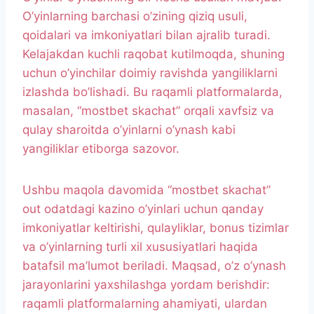
O’yinlarning barchasi o’zining qiziq usuli,
qoidalari va imkoniyatlari bilan ajralib turadi.
Kelajakdan kuchli raqobat kutilmoqda, shuning
uchun o’yinchilar doimiy ravishda yangiliklarni
izlashda bo’lishadi. Bu raqamli platformalarda,
masalan, “mostbet skachat” orqali xavfsiz va
qulay sharoitda o’yinlarni o’ynash kabi
yangiliklar etiborga sazovor.
Ushbu maqola davomida “mostbet skachat”
out odatdagi kazino o’yinlari uchun qanday
imkoniyatlar keltirishi, qulayliklar, bonus tizimlar
va o’yinlarning turli xil xususiyatlari haqida
batafsil ma’lumot beriladi. Maqsad, o’z o’ynash
jarayonlarini yaxshilashga yordam berishdir:
raqamli platformalarning ahamiyati, ulardan