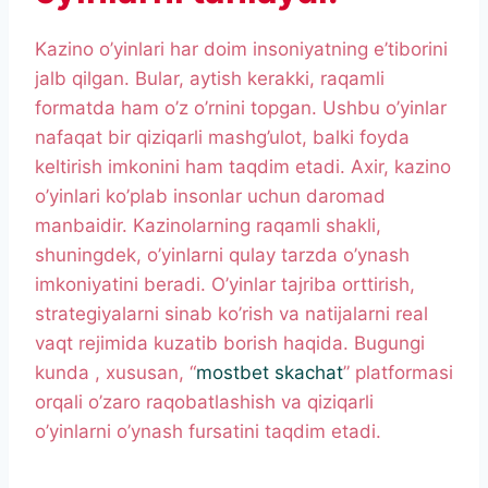
Kazino o’yinlari har doim insoniyatning e’tiborini
jalb qilgan. Bular, aytish kerakki, raqamli
formatda ham o’z o’rnini topgan. Ushbu o’yinlar
nafaqat bir qiziqarli mashg’ulot, balki foyda
keltirish imkonini ham taqdim etadi. Axir, kazino
o’yinlari ko’plab insonlar uchun daromad
manbaidir. Kazinolarning raqamli shakli,
shuningdek, o’yinlarni qulay tarzda o’ynash
imkoniyatini beradi. O’yinlar tajriba orttirish,
strategiyalarni sinab ko’rish va natijalarni real
vaqt rejimida kuzatib borish haqida. Bugungi
kunda , xususan, “
mostbet skachat
” platformasi
orqali o’zaro raqobatlashish va qiziqarli
o’yinlarni o’ynash fursatini taqdim etadi.