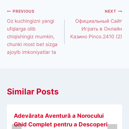
PREVIOUS
NEXT
Oz kuchingizni yangi
Официальный Сайт
ufqlarga olib
Играть в Онлайн
chiqishingiz mumkin,
Казино Pinco.2410 (2)
chunki most bet sizga
ajoyib imkoniyatlar ta
Similar Posts
Adevărata Aventură a Norocului
Ghid Complet pentru a Descoperi