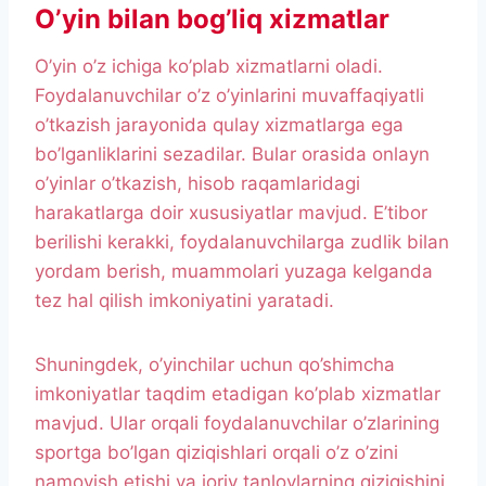
O’yin bilan bog’liq xizmatlar
O’yin o’z ichiga ko’plab xizmatlarni oladi.
Foydalanuvchilar o’z o’yinlarini muvaffaqiyatli
o’tkazish jarayonida qulay xizmatlarga ega
bo’lganliklarini sezadilar. Bular orasida onlayn
o’yinlar o’tkazish, hisob raqamlaridagi
harakatlarga doir xususiyatlar mavjud. E’tibor
berilishi kerakki, foydalanuvchilarga zudlik bilan
yordam berish, muammolari yuzaga kelganda
tez hal qilish imkoniyatini yaratadi.
Shuningdek, o’yinchilar uchun qo’shimcha
imkoniyatlar taqdim etadigan ko’plab xizmatlar
mavjud. Ular orqali foydalanuvchilar o’zlarining
sportga bo’lgan qiziqishlari orqali o’z o’zini
namoyish etishi va joriy tanlovlarning qiziqishini