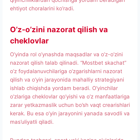
qiyinchiliklardan qochishga yordam beradigan
ehtiyot choralarini ko’radi.
O’z-o’zini nazorat qilish va
cheklovlar
O’yinda rol o’ynashda maqsadlar va o’z-o’zini
nazorat qilish talab qilinadi. “Mostbet skachat”
o’z foydalanuvchilariga o’zgarishlarni nazorat
qilish va o’yin jarayonida mahalliy strategiyani
ishlab chiqishda yordam beradi. O’yinchilar
o’zlariga cheklovlar qo’yishi va o’z manfaatlariga
zarar yetkazmaslik uchun bo’sh vaqt crearishlari
kerak. Bu esa o’yin jarayonini yanada savodli va
mas’uliyatli qiladi.