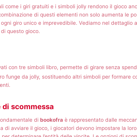
i come i giri gratuiti e i simboli jolly rendono il gioco an
combinazione di questi elementi non solo aumenta le poss
 ogni giro unico e imprevedibile. Vediamo nel dettaglio 
i di questo gioco.
vati con tre simboli libro, permette di girare senza spend
ibro funge da jolly, sostituendo altri simboli per formare 
enti.
 di scommessa
 fondamentale di
bookofra
è rappresentato dalle meccan
di avviare il gioco, i giocatori devono impostare la lo
 per determinare l’entità delle vincite. Le opzioni di s