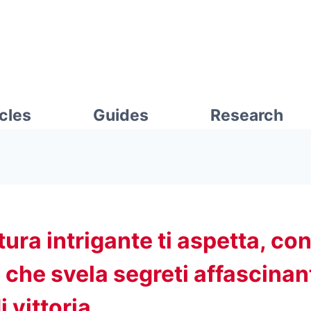
icles
Guides
Research
ra intrigante ti aspetta, co
che svela segreti affascinant
 vittoria