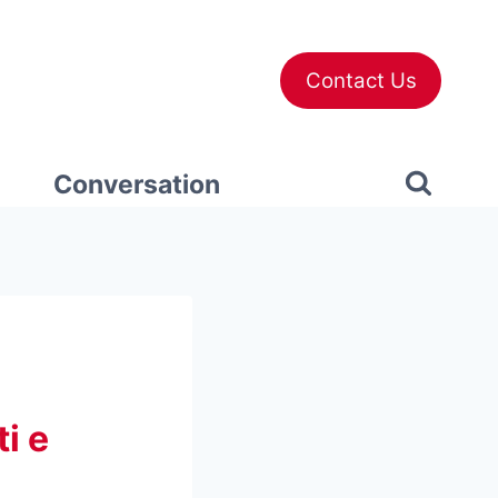
Contact Us
Conversation
n
i e