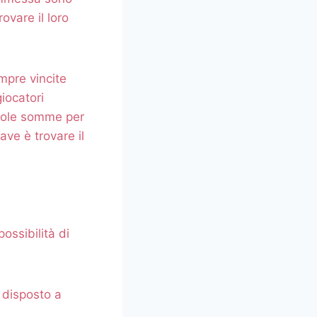
rovare il loro
mpre vincite
giocatori
ccole somme per
ave è trovare il
ossibilità di
i disposto a