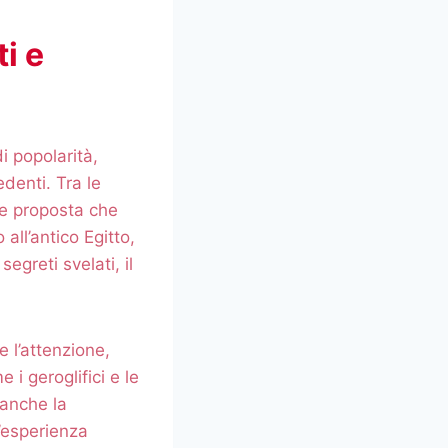
n
i e
i popolarità,
denti. Tra le
te proposta che
all’antico Egitto,
egreti svelati, il
l’attenzione,
i geroglifici e le
 anche la
l’esperienza