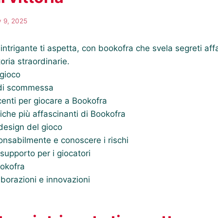
y 9, 2025
ntrigante ti aspetta, con bookofra che svela segreti aff
oria straordinarie.
 gioco
di scommessa
centi per giocare a Bookofra
tiche più affascinanti di Bookofra
design del gioco
onsabilmente e conoscere i rischi
 supporto per i giocatori
ookofra
laborazioni e innovazioni