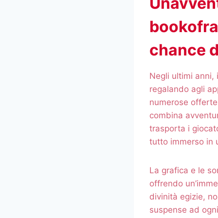
Unavventu
bookofra 
chance di
Negli ultimi anni,
regalando agli ap
numerose offerte 
combina avventura,
trasporta i giocat
tutto immerso in 
La grafica e le so
offrendo un’immers
divinità egizie, 
suspense ad ogni 