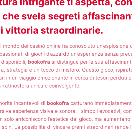
ra intrigante ti aspetta, co
che svela segreti affascinant
 vittoria straordinarie.
 il mondo dei casinò online ha conosciuto un’esplosione d
passionati di giochi d’azzardo un’esperienza senza prece
disponibili,
bookofra
si distingue per la sua affascinan
 strategia e un tocco di mistero. Questo gioco, ispirato 
ori in un viaggio emozionante in cerca di tesori perduti e s
un’atmosfera unica e coinvolgente.
norità incantevoli di
bookofra
catturano immediatamente 
iva esperienza visiva e sonora. I simboli evocativi, come 
non solo arricchiscono l’estetica del gioco, ma aumentano
spin. La possibilità di vincere premi straordinari rende 