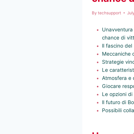
By
techsupport
Jul
Unavventura i
chance di vitt
Il fascino del
Meccaniche 
Strategie vin
Le caratteris
Atmosfera e 
Giocare resp
Le opzioni di
Il futuro di B
Possibili col