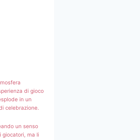
tmosfera
sperienza di gioco
esplode in un
di celebrazione.
 creando un senso
giocatori, ma li