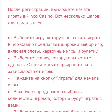
После регистрации, вы можете начать
играть в Pinco Casino. Вот несколько шагов
для начала игры:
Выберите игру, которую вы хотите играть.
Pinco Casino предлагает широкий выбор игр,
включая слоты, карточные игры и рулетку.
Выберите ставку, которую вы хотите
сделать. Ставки могут варьироваться в
зависимости от игры.
Нажмите на кнопку “Играть” для начала
игры.
Вам будет предложено выбрать
количество игроков, которые будут играть с
вами.