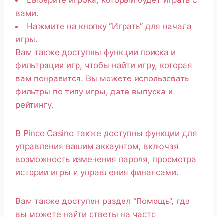
Выберите игрока, который будет играть с
вами.
Нажмите на кнопку “Играть” для начала
игры.
Вам также доступны функции поиска и
фильтрации игр, чтобы найти игру, которая
вам понравится. Вы можете использовать
фильтры по типу игры, дате выпуска и
рейтингу.
В Pinco Casino также доступны функции для
управления вашим аккаунтом, включая
возможность изменения пароля, просмотра
истории игры и управления финансами.
Вам также доступен раздел “Помощь”, где
вы можете найти ответы на часто