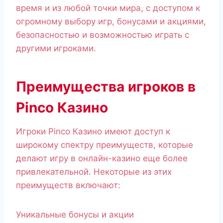
время и из любой точки мира, с доступом к
огромному выбору игр, бонусами и акциями,
безопасностью и возможностью играть с
другими игроками.
Преимущества игроков в
Pinco Казино
Игроки Pinco Казино имеют доступ к
широкому спектру преимуществ, которые
делают игру в онлайн-казино еще более
привлекательной. Некоторые из этих
преимуществ включают:
Уникальные бонусы и акции