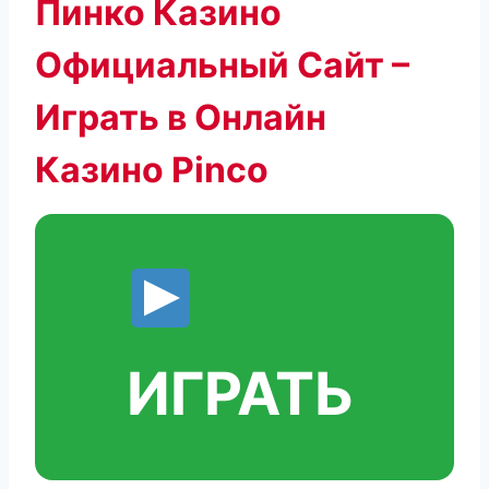
Пинко Казино
Официальный Сайт –
Играть в Онлайн
Казино Pinco
ИГРАТЬ