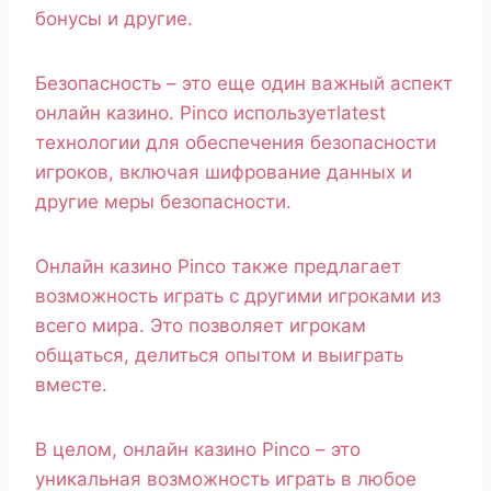
бонусы и другие.
Безопасность – это еще один важный аспект
онлайн казино. Pinco используетlatest
технологии для обеспечения безопасности
игроков, включая шифрование данных и
другие меры безопасности.
Онлайн казино Pinco также предлагает
возможность играть с другими игроками из
всего мира. Это позволяет игрокам
общаться, делиться опытом и выиграть
вместе.
В целом, онлайн казино Pinco – это
уникальная возможность играть в любое