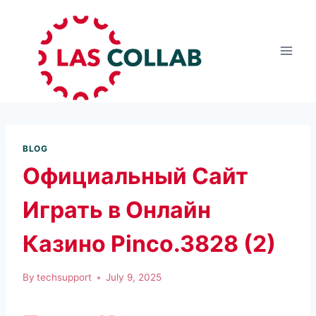
BLOG
Официальный Сайт
Играть в Онлайн
Казино Pinco.3828 (2)
By
techsupport
July 9, 2025