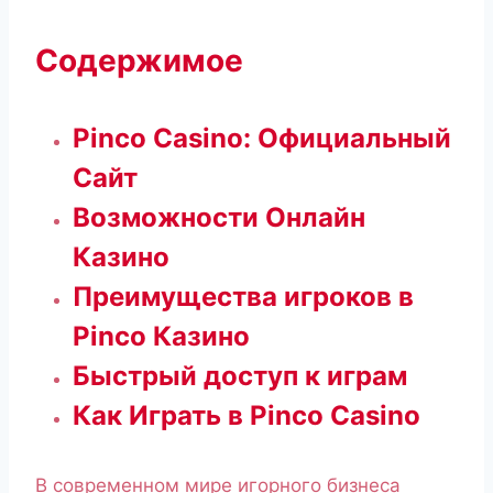
Содержимое
Pinco Casino: Официальный
Сайт
Возможности Онлайн
Казино
Преимущества игроков в
Pinco Казино
Быстрый доступ к играм
Как Играть в Pinco Casino
В современном мире игорного бизнеса