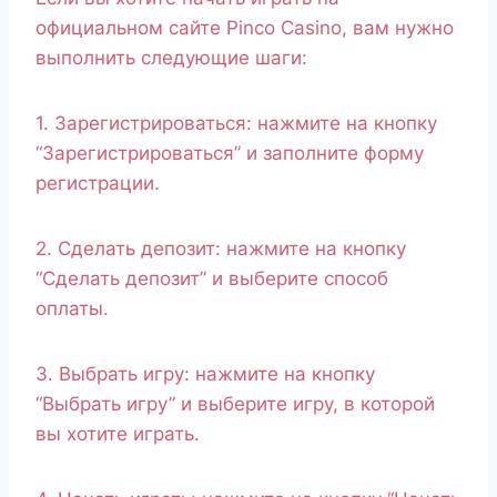
официальном сайте Pinco Casino, вам нужно
выполнить следующие шаги:
1. Зарегистрироваться: нажмите на кнопку
“Зарегистрироваться” и заполните форму
регистрации.
2. Сделать депозит: нажмите на кнопку
“Сделать депозит” и выберите способ
оплаты.
3. Выбрать игру: нажмите на кнопку
“Выбрать игру” и выберите игру, в которой
вы хотите играть.