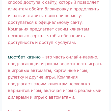
способ доступа к сайту, который позволяет
клиентам обойти блокировку и продолжить
играть и ставить, если они не могут
доступаться к официальному сайту.
Компания предлагает своим клиентам
несколько зеркал, чтобы обеспечить
доступность и доступ к услугам.
мостбет казино
– это часть онлайн-казино,
предлагающая игрокам возможность играть
в игровые автоматы, карточные игры,
рулетку и другие игры. Компания
предлагает своим клиентам несколько
вариантов игры, включая игры с реальными
дилерами и игры с автоматами.