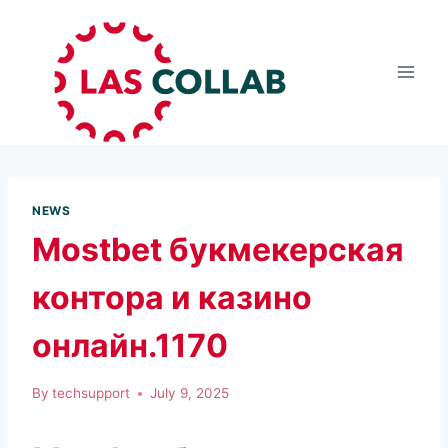
NEWS
Mostbet букмекерская
контора и казино
онлайн.1170
By
techsupport
July 9, 2025