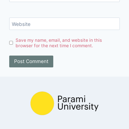
Website
Save my name, email, and website in this
browser for the next time I comment.