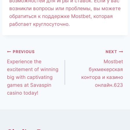
возможностей для игры и ставок. Если у вас
возникли вопросы или проблемы, вы можете
обратиться к поддержке Mostbet, которая
работает круглосуточно.
PREVIOUS
NEXT
Experience the
Mostbet
excitement of winning
букмекерская
big with captivating
контора и казино
games at Savaspin
онлайн.623
casino today!