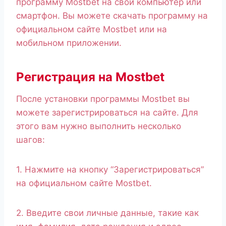
программу Mostbet на свой компьютер или
смартфон. Вы можете скачать программу на
официальном сайте Mostbet или на
мобильном приложении.
Регистрация на Mostbet
После установки программы Mostbet вы
можете зарегистрироваться на сайте. Для
этого вам нужно выполнить несколько
шагов:
1. Нажмите на кнопку “Зарегистрироваться”
на официальном сайте Mostbet.
2. Введите свои личные данные, такие как