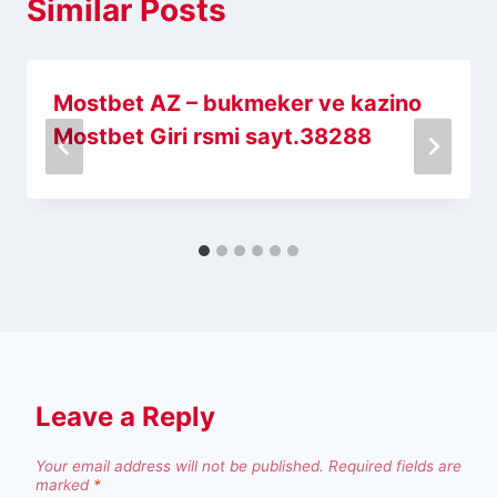
Similar Posts
Mostbet AZ – bukmeker ve kazino
Mostbet Giri rsmi sayt.38288
Leave a Reply
Your email address will not be published.
Required fields are
marked
*