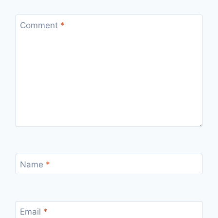
Comment
*
Name
*
Email
*