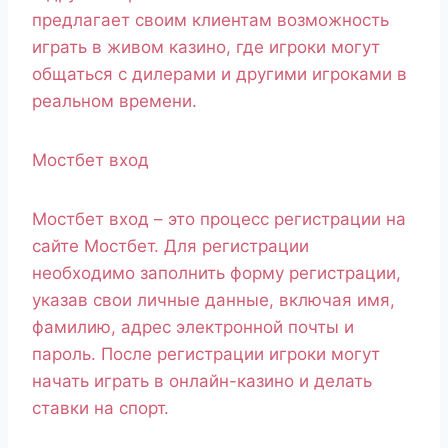
предлагает своим клиентам возможность
играть в живом казино, где игроки могут
общаться с дилерами и другими игроками в
реальном времени.
Мостбет вход
Мостбет вход – это процесс регистрации на
сайте Мостбет. Для регистрации
необходимо заполнить форму регистрации,
указав свои личные данные, включая имя,
фамилию, адрес электронной почты и
пароль. После регистрации игроки могут
начать играть в онлайн-казино и делать
ставки на спорт.