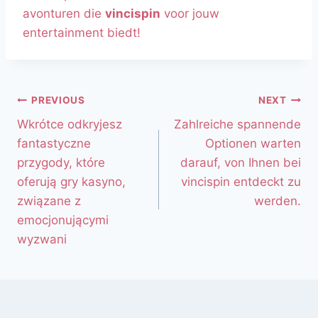
avonturen die
vincispin
voor jouw
entertainment biedt!
PREVIOUS
NEXT
Wkrótce odkryjesz
Zahlreiche spannende
fantastyczne
Optionen warten
przygody, które
darauf, von Ihnen bei
oferują gry kasyno,
vincispin entdeckt zu
związane z
werden.
emocjonującymi
wyzwani