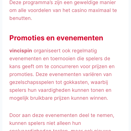
Deze programma’s zijn een geweldige manier
om alle voordelen van het casino maximaal te
benutten.
Promoties en evenementen
vincispin
organiseert ook regelmatig
evenementen en toernooien die spelers de
kans geeft om te concurreren voor prijzen en
promoties. Deze evenementen variëren van
gezelschapsspelen tot gokkasten, waarbij
spelers hun vaardigheden kunnen tonen en
mogelijk bruikbare prijzen kunnen winnen.
Door aan deze evenementen deel te nemen,
kunnen spelers niet alleen hun