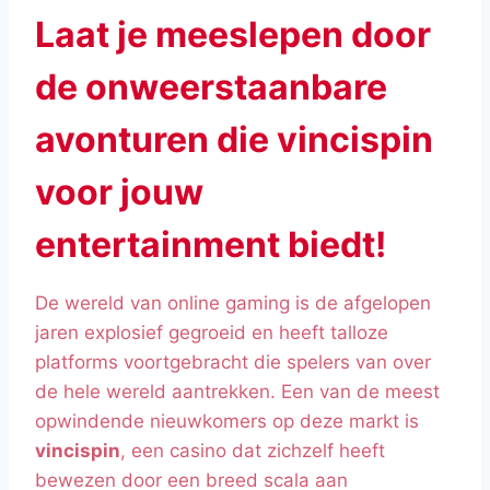
Laat je meeslepen door
de onweerstaanbare
avonturen die vincispin
voor jouw
entertainment biedt!
De wereld van online gaming is de afgelopen
jaren explosief gegroeid en heeft talloze
platforms voortgebracht die spelers van over
de hele wereld aantrekken. Een van de meest
opwindende nieuwkomers op deze markt is
vincispin
, een casino dat zichzelf heeft
bewezen door een breed scala aan