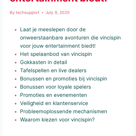
By
techsupport
July 9, 2025
Laat je meeslepen door de
onweerstaanbare avonturen die vincispin
voor jouw entertainment biedt!
Het spelaanbod van vincispin
Gokkasten in detail
Tafelspellen en live dealers
Bonussen en promoties bij vincispin
Bonussen voor loyale spelers
Promoties en evenementen
Veiligheid en klantenservice
Probleemoplossende mechanismen
Waarom kiezen voor vincispin?