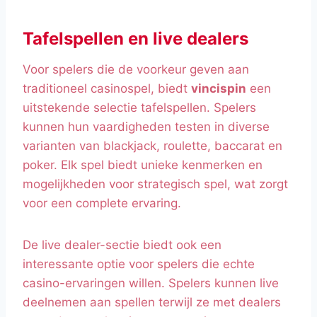
Tafelspellen en live dealers
Voor spelers die de voorkeur geven aan
traditioneel casinospel, biedt
vincispin
een
uitstekende selectie tafelspellen. Spelers
kunnen hun vaardigheden testen in diverse
varianten van blackjack, roulette, baccarat en
poker. Elk spel biedt unieke kenmerken en
mogelijkheden voor strategisch spel, wat zorgt
voor een complete ervaring.
De live dealer-sectie biedt ook een
interessante optie voor spelers die echte
casino-ervaringen willen. Spelers kunnen live
deelnemen aan spellen terwijl ze met dealers