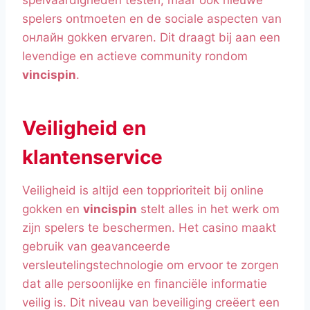
spelvaardigheden testen, maar ook nieuwe
spelers ontmoeten en de sociale aspecten van
онлайн gokken ervaren. Dit draagt bij aan een
levendige en actieve community rondom
vincispin
.
Veiligheid en
klantenservice
Veiligheid is altijd een topprioriteit bij online
gokken en
vincispin
stelt alles in het werk om
zijn spelers te beschermen. Het casino maakt
gebruik van geavanceerde
versleutelingstechnologie om ervoor te zorgen
dat alle persoonlijke en financiële informatie
veilig is. Dit niveau van beveiliging creëert een