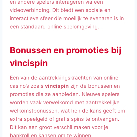
en andere spelers interageren via een
videoverbinding. Dit biedt een sociale en
interactieve sfeer die moeilijk te evenaren is in
een standaard online spelomgeving.
Bonussen en promoties bij
vincispin
Een van de aantrekkingskrachten van online
casino’s zoals
vincispin
zijn de bonussen en
promoties die ze aanbieden. Nieuwe spelers
worden vaak verwelkomd met aantrekkelijke
welkomstbonussen, wat hen de kans geeft om
extra speelgeld of gratis spins te ontvangen.
Dit kan een groot verschil maken voor je
bankroll en kansen om te winnen.