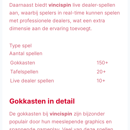
Daarnaast biedt
vincispin
live dealer-spellen
aan, waarbij spelers in real-time kunnen spelen
met professionele dealers, wat een extra
dimensie aan de ervaring toevoegt.
Type spel
Aantal spellen
Gokkasten
150+
Tafelspellen
20+
Live dealer spellen
10+
Gokkasten in detail
De gokkasten bij
vincispin
zijn bijzonder
populair door hun meeslepende graphics en
spannende gameplay. Veel van deze spellen