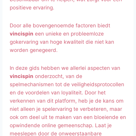
positieve ervaring.
Door alle bovengenoemde factoren biedt
vincispin
een unieke en probleemloze
gokervaring van hoge kwaliteit die niet kan
worden genegeerd.
In deze gids hebben we allerlei aspecten van
vincispin
onderzocht, van de
spelmechanismen tot de veiligheidsprotocollen
en de voordelen van loyaliteit. Door het
verkennen van dit platform, heb je de kans om
niet alleen je spelervaring te verbeteren, maar
ook om deel uit te maken van een bloeiende en
opwindende online gemeenschap. Laat je
meeslepen door de onweerstaanbare