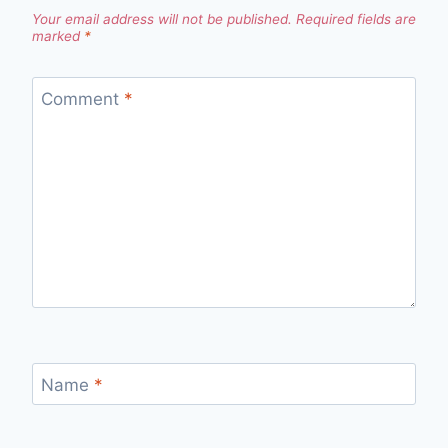
Your email address will not be published.
Required fields are
marked
*
Comment
*
Name
*