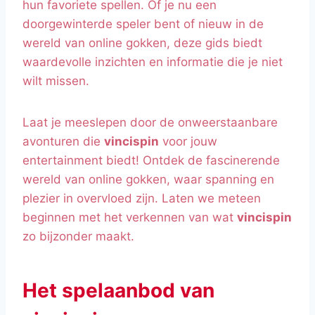
hun favoriete spellen. Of je nu een
doorgewinterde speler bent of nieuw in de
wereld van online gokken, deze gids biedt
waardevolle inzichten en informatie die je niet
wilt missen.
Laat je meeslepen door de onweerstaanbare
avonturen die
vincispin
voor jouw
entertainment biedt! Ontdek de fascinerende
wereld van online gokken, waar spanning en
plezier in overvloed zijn. Laten we meteen
beginnen met het verkennen van wat
vincispin
zo bijzonder maakt.
Het spelaanbod van