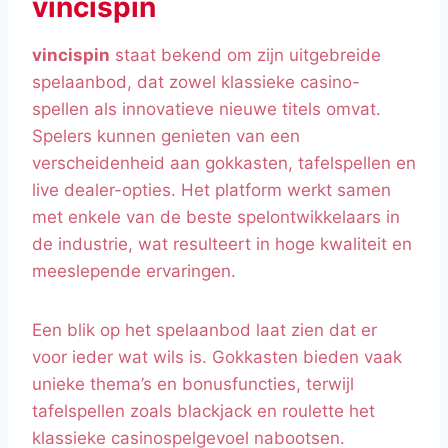
vincispin
vincispin
staat bekend om zijn uitgebreide
spelaanbod, dat zowel klassieke casino-
spellen als innovatieve nieuwe titels omvat.
Spelers kunnen genieten van een
verscheidenheid aan gokkasten, tafelspellen en
live dealer-opties. Het platform werkt samen
met enkele van de beste spelontwikkelaars in
de industrie, wat resulteert in hoge kwaliteit en
meeslepende ervaringen.
Een blik op het spelaanbod laat zien dat er
voor ieder wat wils is. Gokkasten bieden vaak
unieke thema’s en bonusfuncties, terwijl
tafelspellen zoals blackjack en roulette het
klassieke casinospelgevoel nabootsen.