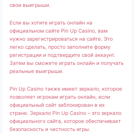
свои выигрыши.
Если вы хотите играть онлайн на
официальном сайте Pin Up Casino, вам
нужно зарегистрироваться на сайте. Это
легко сделать, просто заполните форму
регистрации и подтвердите свой аккаунт.
Затем вы сможете играть онлайн и получать
реальные выигрыши.
Pin Up Casino также имеет зеркало, которое
позволяет игрокам играть онлайн, если
официальный сайт заблокирован в их
стране. Зеркало Pin Up Casino – это зеркало
официального сайта, которое обеспечивает
безопасность и честность игры.