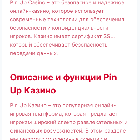
Pin Up Casino – это безопасное и надежное
онлайн-казино, которое использует
современные технологии для обеспечения
безопасности и конфиденциальности
игроков. Казино имеет сертификат SSL,
который обеспечивает безопасность
передачи данных.
Описание и функции Pin
Up Казино
Pin Up Казино – это популярная онлайн-
игровая платформа, которая предлагает
игрокам широкий спектр развлекательных и
финансовых возможностей. В этом разделе
мы рассмотрим основные функции и