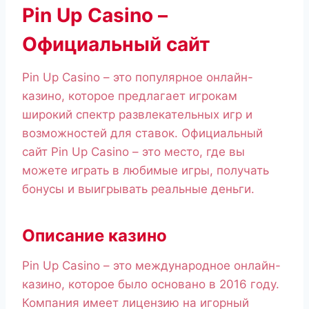
Pin Up Casino –
Официальный сайт
Pin Up Casino – это популярное онлайн-
казино, которое предлагает игрокам
широкий спектр развлекательных игр и
возможностей для ставок. Официальный
сайт Pin Up Casino – это место, где вы
можете играть в любимые игры, получать
бонусы и выигрывать реальные деньги.
Описание казино
Pin Up Casino – это международное онлайн-
казино, которое было основано в 2016 году.
Компания имеет лицензию на игорный