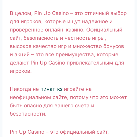
В целом, Pin Up Casino – это отличный выбор
для игроков, которые ищут надежное и
проверенное онлайн-казино. Официальный
сайт, безопасность и честность игры,
высокое качество игр и множество бонусов
и акций – это все преимущества, которые
делают Pin Up Casino привлекательным для
игроков.
Никогда не
пинап кз
играйте на
неофициальном сайте, потому что это может
быть опасно для вашего счета и
безопасности.
Pin Up Casino – это официальный сайт,