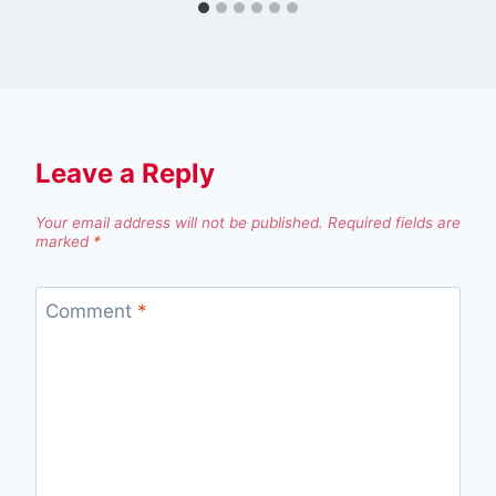
Leave a Reply
Your email address will not be published.
Required fields are
marked
*
Comment
*