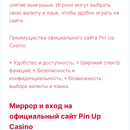
снятие выигрыша. Игроки могут выбрать
свою валюту и язык, чтобы удобно играть на
сайте.
Преимущества официального сайта Pin Up
Casino:
• Удобство и доступность; • Широкий спектр
функций; • Безопасность и
конфиденциальность; • Возможность
выбора валюты и языка.
Миррор и вход на
официальный сайт Pin Up
Casino