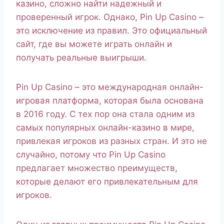
казино, сложно найти надежный и
проверенный игрок. Однако, Pin Up Casino –
это исключение из правил. Это официальный
сайт, где вы можете играть онлайн и
получать реальные выигрыши.
Pin Up Casino – это международная онлайн-
игровая платформа, которая была основана
в 2016 году. С тех пор она стала одним из
самых популярных онлайн-казино в мире,
привлекая игроков из разных стран. И это не
случайно, потому что Pin Up Casino
предлагает множество преимуществ,
которые делают его привлекательным для
игроков.