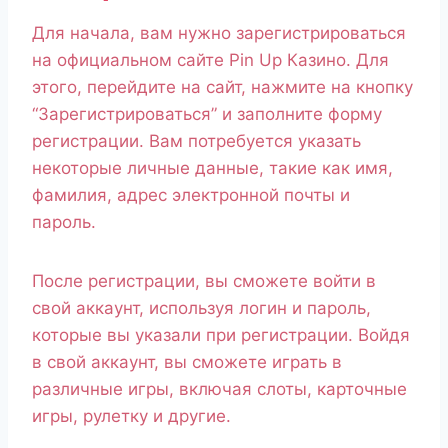
Для начала, вам нужно зарегистрироваться
на официальном сайте Pin Up Казино. Для
этого, перейдите на сайт, нажмите на кнопку
“Зарегистрироваться” и заполните форму
регистрации. Вам потребуется указать
некоторые личные данные, такие как имя,
фамилия, адрес электронной почты и
пароль.
После регистрации, вы сможете войти в
свой аккаунт, используя логин и пароль,
которые вы указали при регистрации. Войдя
в свой аккаунт, вы сможете играть в
различные игры, включая слоты, карточные
игры, рулетку и другие.