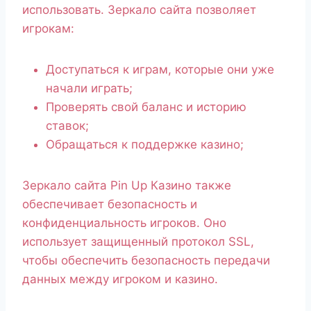
использовать. Зеркало сайта позволяет
игрокам:
Доступаться к играм, которые они уже
начали играть;
Проверять свой баланс и историю
ставок;
Обращаться к поддержке казино;
Зеркало сайта Pin Up Казино также
обеспечивает безопасность и
конфиденциальность игроков. Оно
использует защищенный протокол SSL,
чтобы обеспечить безопасность передачи
данных между игроком и казино.