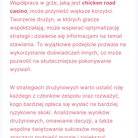
Współpraca w grze, jaką jest
chicken road
casino
, może przynieść większe korzyści.
Tworzenie drużyn, w których gracze
współdziałają, może wspierać optymalizację
strategii i dzielenie się informacjami na temat
stawiania. To wyjątkowe podejście pozwala na
wykorzystanie doświadczeń innych, co może
pozwolić na skuteczniejsze pokonywanie
wyzwań.
W strategiach drużynowych warto ustalić rolę
każdego z członków zespołu oraz rozważyć,
kogo bardziej opłaca się wysłać na bardziej
ryzykowne skoki. Analizowanie wyników
drużynowych, omawianie decyzji, a także
wspólne świętowanie sukcesów mogą
znacząco podnieść morale i zwiększyć