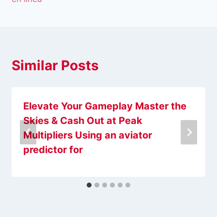
Similar Posts
Elevate Your Gameplay Master the
Skies & Cash Out at Peak
Multipliers Using an aviator
predictor for