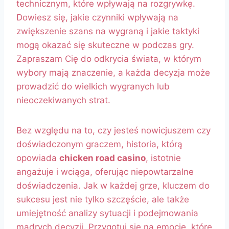
technicznym, które wpływają na rozgrywkę.
Dowiesz się, jakie czynniki wpływają na
zwiększenie szans na wygraną i jakie taktyki
mogą okazać się skuteczne w podczas gry.
Zapraszam Cię do odkrycia świata, w którym
wybory mają znaczenie, a każda decyzja może
prowadzić do wielkich wygranych lub
nieoczekiwanych strat.
Bez względu na to, czy jesteś nowicjuszem czy
doświadczonym graczem, historia, którą
opowiada
chicken road casino
, istotnie
angażuje i wciąga, oferując niepowtarzalne
doświadczenia. Jak w każdej grze, kluczem do
sukcesu jest nie tylko szczęście, ale także
umiejętność analizy sytuacji i podejmowania
mądrych decyzji. Przygotuj się na emocje, które