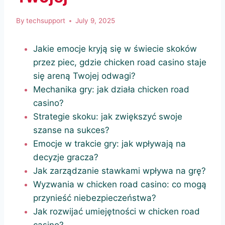
By
techsupport
July 9, 2025
Jakie emocje kryją się w świecie skoków
przez piec, gdzie chicken road casino staje
się areną Twojej odwagi?
Mechanika gry: jak działa chicken road
casino?
Strategie skoku: jak zwiększyć swoje
szanse na sukces?
Emocje w trakcie gry: jak wpływają na
decyzje gracza?
Jak zarządzanie stawkami wpływa na grę?
Wyzwania w chicken road casino: co mogą
przynieść niebezpieczeństwa?
Jak rozwijać umiejętności w chicken road