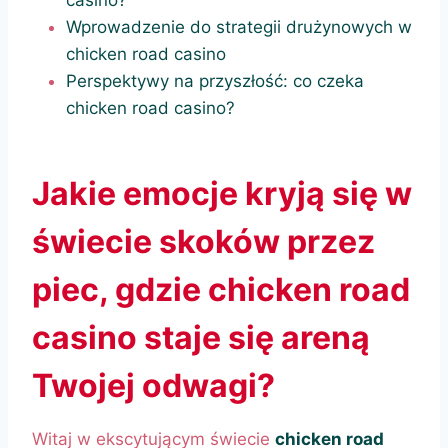
casino?
Wprowadzenie do strategii drużynowych w
chicken road casino
Perspektywy na przyszłość: co czeka
chicken road casino?
Jakie emocje kryją się w
świecie skoków przez
piec, gdzie chicken road
casino staje się areną
Twojej odwagi?
Witaj w ekscytującym świecie
chicken road