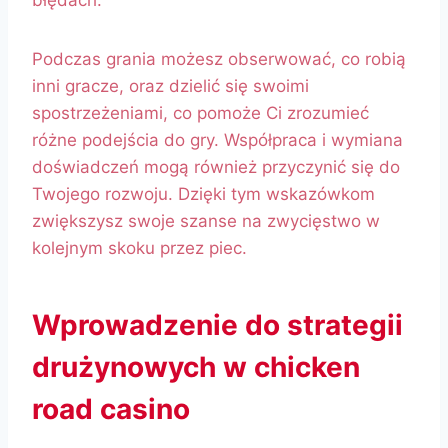
błędach.
Podczas grania możesz obserwować, co robią
inni gracze, oraz dzielić się swoimi
spostrzeżeniami, co pomoże Ci zrozumieć
różne podejścia do gry. Współpraca i wymiana
doświadczeń mogą również przyczynić się do
Twojego rozwoju. Dzięki tym wskazówkom
zwiększysz swoje szanse na zwycięstwo w
kolejnym skoku przez piec.
Wprowadzenie do strategii
drużynowych w chicken
road casino