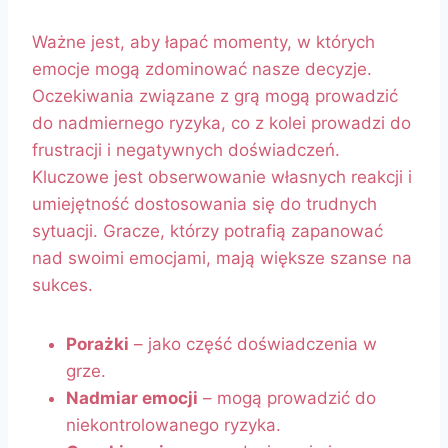
Ważne jest, aby łapać momenty, w których
emocje mogą zdominować nasze decyzje.
Oczekiwania związane z grą mogą prowadzić
do nadmiernego ryzyka, co z kolei prowadzi do
frustracji i negatywnych doświadczeń.
Kluczowe jest obserwowanie własnych reakcji i
umiejętność dostosowania się do trudnych
sytuacji. Gracze, którzy potrafią zapanować
nad swoimi emocjami, mają większe szanse na
sukces.
Porażki
– jako część doświadczenia w
grze.
Nadmiar emocji
– mogą prowadzić do
niekontrolowanego ryzyka.