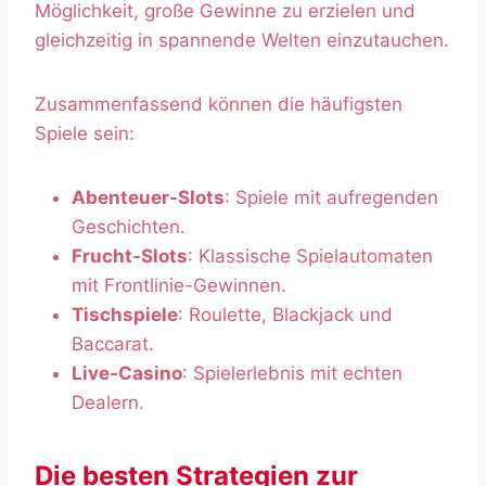
Möglichkeit, große Gewinne zu erzielen und
gleichzeitig in spannende Welten einzutauchen.
Zusammenfassend können die häufigsten
Spiele sein:
Abenteuer-Slots
: Spiele mit aufregenden
Geschichten.
Frucht-Slots
: Klassische Spielautomaten
mit Frontlinie-Gewinnen.
Tischspiele
: Roulette, Blackjack und
Baccarat.
Live-Casino
: Spielerlebnis mit echten
Dealern.
Die besten Strategien zur