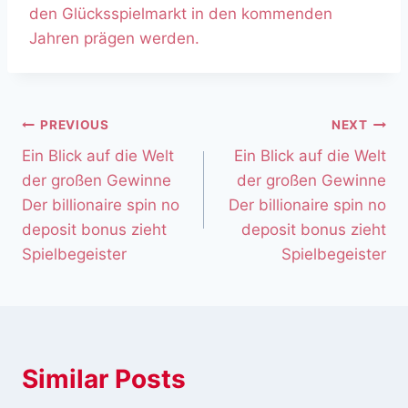
den Glücksspielmarkt in den kommenden
Jahren prägen werden.
PREVIOUS
NEXT
Ein Blick auf die Welt
Ein Blick auf die Welt
der großen Gewinne
der großen Gewinne
Der billionaire spin no
Der billionaire spin no
deposit bonus zieht
deposit bonus zieht
Spielbegeister
Spielbegeister
Similar Posts