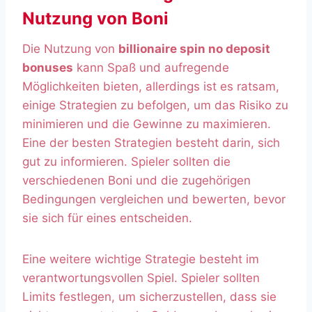
Nutzung von Boni
Die Nutzung von
billionaire spin no deposit
bonuses
kann Spaß und aufregende
Möglichkeiten bieten, allerdings ist es ratsam,
einige Strategien zu befolgen, um das Risiko zu
minimieren und die Gewinne zu maximieren.
Eine der besten Strategien besteht darin, sich
gut zu informieren. Spieler sollten die
verschiedenen Boni und die zugehörigen
Bedingungen vergleichen und bewerten, bevor
sie sich für eines entscheiden.
Eine weitere wichtige Strategie besteht im
verantwortungsvollen Spiel. Spieler sollten
Limits festlegen, um sicherzustellen, dass sie