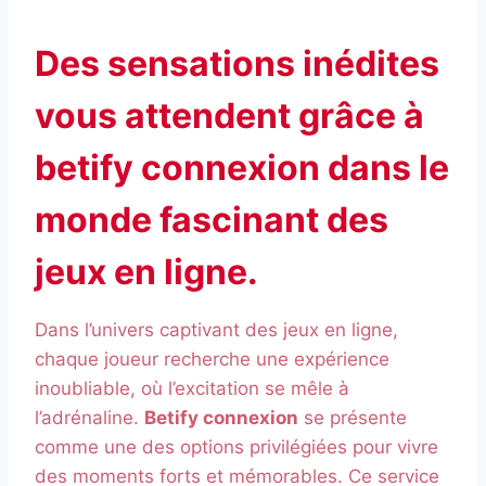
Des sensations inédites
vous attendent grâce à
betify connexion dans le
monde fascinant des
jeux en ligne.
Dans l’univers captivant des jeux en ligne,
chaque joueur recherche une expérience
inoubliable, où l’excitation se mêle à
l’adrénaline.
Betify connexion
se présente
comme une des options privilégiées pour vivre
des moments forts et mémorables. Ce service