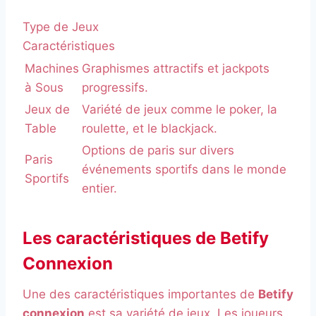
Type de Jeux
Caractéristiques
Machines
Graphismes attractifs et jackpots
à Sous
progressifs.
Jeux de
Variété de jeux comme le poker, la
Table
roulette, et le blackjack.
Options de paris sur divers
Paris
événements sportifs dans le monde
Sportifs
entier.
Les caractéristiques de Betify
Connexion
Une des caractéristiques importantes de
Betify
connexion
est sa variété de jeux. Les joueurs