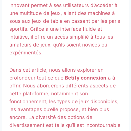
innovant permet à ses utilisateurs d’accéder à
une multitude de jeux, allant des machines à
sous aux jeux de table en passant par les paris
sportifs. Grâce à une interface fluide et
intuitive, il offre un accès simplifié à tous les
amateurs de jeux, qu’ils soient novices ou
expérimentés.
Dans cet article, nous allons explorer en
profondeur tout ce que
Betify connexion
a à
offrir. Nous aborderons différents aspects de
cette plateforme, notamment son
fonctionnement, les types de jeux disponibles,
les avantages qu’elle propose, et bien plus
encore. La diversité des options de
divertissement est telle qu’il est incontournable