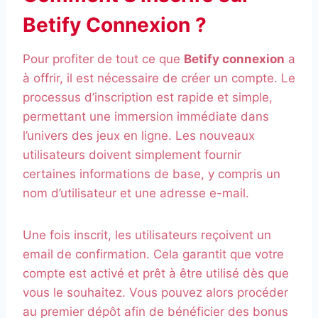
Betify Connexion ?
Pour profiter de tout ce que
Betify connexion
a
à offrir, il est nécessaire de créer un compte. Le
processus d’inscription est rapide et simple,
permettant une immersion immédiate dans
l’univers des jeux en ligne. Les nouveaux
utilisateurs doivent simplement fournir
certaines informations de base, y compris un
nom d’utilisateur et une adresse e-mail.
Une fois inscrit, les utilisateurs reçoivent un
email de confirmation. Cela garantit que votre
compte est activé et prêt à être utilisé dès que
vous le souhaitez. Vous pouvez alors procéder
au premier dépôt afin de bénéficier des bonus