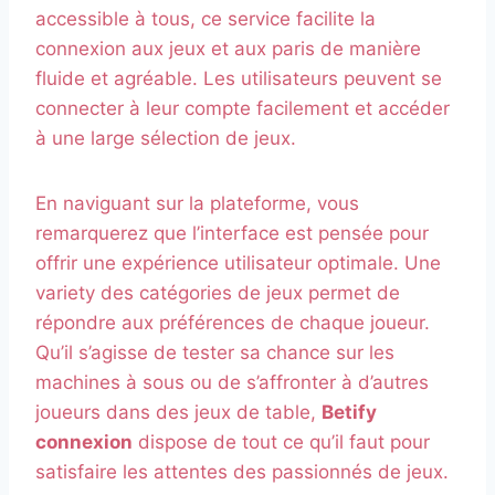
accessible à tous, ce service facilite la
connexion aux jeux et aux paris de manière
fluide et agréable. Les utilisateurs peuvent se
connecter à leur compte facilement et accéder
à une large sélection de jeux.
En naviguant sur la plateforme, vous
remarquerez que l’interface est pensée pour
offrir une expérience utilisateur optimale. Une
variety des catégories de jeux permet de
répondre aux préférences de chaque joueur.
Qu’il s’agisse de tester sa chance sur les
machines à sous ou de s’affronter à d’autres
joueurs dans des jeux de table,
Betify
connexion
dispose de tout ce qu’il faut pour
satisfaire les attentes des passionnés de jeux.