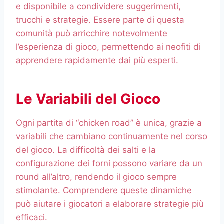
e disponibile a condividere suggerimenti,
trucchi e strategie. Essere parte di questa
comunità può arricchire notevolmente
l’esperienza di gioco, permettendo ai neofiti di
apprendere rapidamente dai più esperti.
Le Variabili del Gioco
Ogni partita di “chicken road” è unica, grazie a
variabili che cambiano continuamente nel corso
del gioco. La difficoltà dei salti e la
configurazione dei forni possono variare da un
round all’altro, rendendo il gioco sempre
stimolante. Comprendere queste dinamiche
può aiutare i giocatori a elaborare strategie più
efficaci.