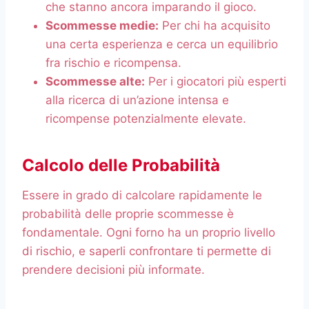
che stanno ancora imparando il gioco.
Scommesse medie:
Per chi ha acquisito
una certa esperienza e cerca un equilibrio
fra rischio e ricompensa.
Scommesse alte:
Per i giocatori più esperti
alla ricerca di un’azione intensa e
ricompense potenzialmente elevate.
Calcolo delle Probabilità
Essere in grado di calcolare rapidamente le
probabilità delle proprie scommesse è
fondamentale. Ogni forno ha un proprio livello
di rischio, e saperli confrontare ti permette di
prendere decisioni più informate.