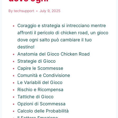
By
techsupport
July 9, 2025
Coraggio e strategia si intrecciano mentre
affronti il pericolo di chicken road, un gioco
dove ogni salto può cambiare il tuo
destino!
Anatomia del Gioco Chicken Road
Strategie di Gioco
Capire le Scommesse
Comunità e Condivisione
Le Variabili del Gioco
Rischio e Ricompensa
Tattiche di Gioco
Opzioni di Scommessa
Calcolo delle Probabilità