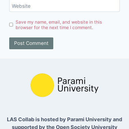
Website
Save my name, email, and website in this
browser for the next time I comment.
LAS Collab is hosted by Parami University and
supported by the Open Society University