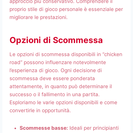
approccio più conservativo. Comprendere il
proprio stile di gioco personale è essenziale per
migliorare le prestazioni.
Opzioni di Scommessa
Le opzioni di scommessa disponibili in “chicken
road” possono influenzare notevolmente
l’esperienza di gioco. Ogni decisione di
scommessa deve essere ponderata
attentamente, in quanto può determinare il
successo o il fallimento in una partita.
Esploriamo le varie opzioni disponibili e come
convertirle in opportunità.
Scommesse basse:
Ideali per principianti