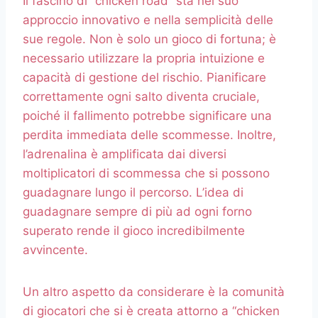
Il fascino di “chicken road” sta nel suo
approccio innovativo e nella semplicità delle
sue regole. Non è solo un gioco di fortuna; è
necessario utilizzare la propria intuizione e
capacità di gestione del rischio. Pianificare
correttamente ogni salto diventa cruciale,
poiché il fallimento potrebbe significare una
perdita immediata delle scommesse. Inoltre,
l’adrenalina è amplificata dai diversi
moltiplicatori di scommessa che si possono
guadagnare lungo il percorso. L’idea di
guadagnare sempre di più ad ogni forno
superato rende il gioco incredibilmente
avvincente.
Un altro aspetto da considerare è la comunità
di giocatori che si è creata attorno a “chicken