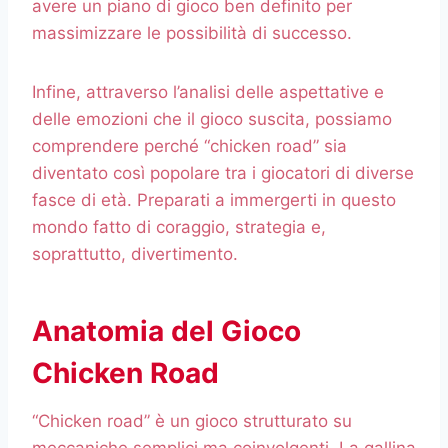
avere un piano di gioco ben definito per
massimizzare le possibilità di successo.
Infine, attraverso l’analisi delle aspettative e
delle emozioni che il gioco suscita, possiamo
comprendere perché “chicken road” sia
diventato così popolare tra i giocatori di diverse
fasce di età. Preparati a immergerti in questo
mondo fatto di coraggio, strategia e,
soprattutto, divertimento.
Anatomia del Gioco
Chicken Road
“Chicken road” è un gioco strutturato su