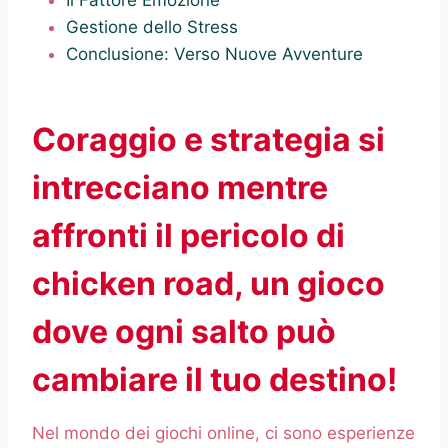
Il Fattore Emozione
Gestione dello Stress
Conclusione: Verso Nuove Avventure
Coraggio e strategia si
intrecciano mentre
affronti il pericolo di
chicken road, un gioco
dove ogni salto può
cambiare il tuo destino!
Nel mondo dei giochi online, ci sono esperienze