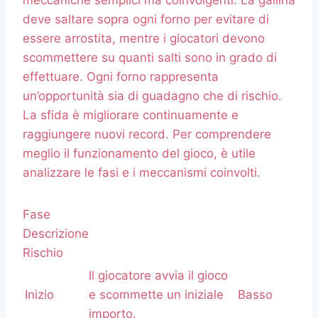
meccaniche semplici ma coinvolgenti. La gallina
deve saltare sopra ogni forno per evitare di
essere arrostita, mentre i giocatori devono
scommettere su quanti salti sono in grado di
effettuare. Ogni forno rappresenta
un’opportunità sia di guadagno che di rischio.
La sfida è migliorare continuamente e
raggiungere nuovi record. Per comprendere
meglio il funzionamento del gioco, è utile
analizzare le fasi e i meccanismi coinvolti.
Fase
Descrizione
Rischio
Il giocatore avvia il gioco
Inizio
e scommette un iniziale
Basso
importo.