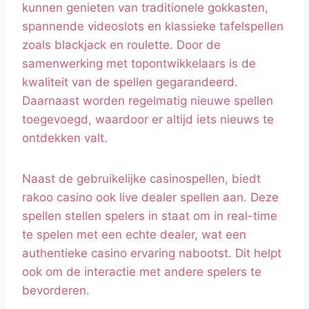
kunnen genieten van traditionele gokkasten,
spannende videoslots en klassieke tafelspellen
zoals blackjack en roulette. Door de
samenwerking met topontwikkelaars is de
kwaliteit van de spellen gegarandeerd.
Daarnaast worden regelmatig nieuwe spellen
toegevoegd, waardoor er altijd iets nieuws te
ontdekken valt.
Naast de gebruikelijke casinospellen, biedt
rakoo casino ook live dealer spellen aan. Deze
spellen stellen spelers in staat om in real-time
te spelen met een echte dealer, wat een
authentieke casino ervaring nabootst. Dit helpt
ook om de interactie met andere spelers te
bevorderen.