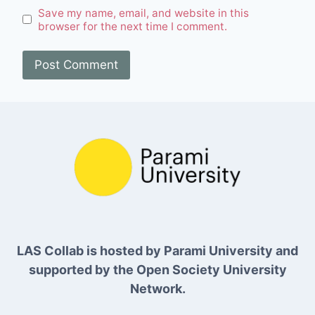
Save my name, email, and website in this
browser for the next time I comment.
LAS Collab is hosted by Parami University and
supported by the Open Society University
Network.