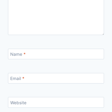
Name
*
Email
*
Website