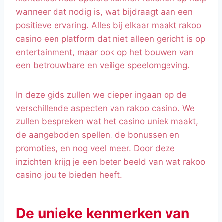
wanneer dat nodig is, wat bijdraagt aan een
positieve ervaring. Alles bij elkaar maakt rakoo
casino een platform dat niet alleen gericht is op
entertainment, maar ook op het bouwen van
een betrouwbare en veilige speelomgeving.
In deze gids zullen we dieper ingaan op de
verschillende aspecten van rakoo casino. We
zullen bespreken wat het casino uniek maakt,
de aangeboden spellen, de bonussen en
promoties, en nog veel meer. Door deze
inzichten krijg je een beter beeld van wat rakoo
casino jou te bieden heeft.
De unieke kenmerken van