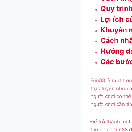
Quy trìn
Lợi ích c
Khuyến m
Cách nhậ
Hướng dẫ
Các bước
Fun88 là một tron
trực tuyến như cá
người chơi có thể
người chơi cần tì
Để trở thành mộ
thực hiện fun88 đ