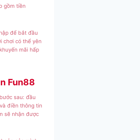
o gồm tiền
nhập để bắt đầu
i chơi có thể yên
à khuyến mãi hấp
ản Fun88
 bước sau: đầu
và điền thông tin
ạn sẽ nhận được