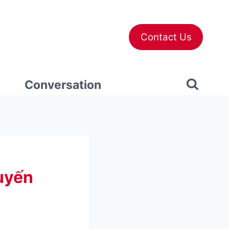
Contact Us
Conversation
uyến