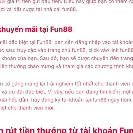
 giá trị tiền gửi đầu tiên. Điều này giúp bạn có thêm cơ
ơi và đặt cược tại nhà cái fun88.
khuyến mãi tại Fun88
ãi đặc biệt tại Fun88, bạn cần đăng nhập vào tài khoả
c sau: truy cập vào trang chủ fun88, click vào link fun
ài khoản của bạn. Sau đó, bạn sẽ được chuyển đến trang
tiền thưởng chào mừng và tham gia các chương trình kh
n cố gắng mang lại trải nghiệm tốt nhất cho thành viên 
và ưu đãi đặc biệt. Vì vậy, nếu bạn đang tìm kiếm một n
mãi hấp dẫn, hãy đăng ký tài khoản tại fun88 ngay hôm
iệt cho thành viên mới.
 rút tiền thưởng từ tài khoản Fu