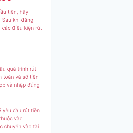
ầu tiên, hãy
. Sau khi đăng
các điều kiện rút
u quá trình rút
 toán và số tiền
hợp và nhập đúng
 yêu cầu rút tiền
 thuộc vào
c chuyển vào tài