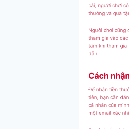
cái, người chơi c
thưởng và quà tặ
Người chơi cũng 
tham gia vào các 
tâm khi tham gia 
dẫn.
Cách nhận
Để nhận tiền thư
tiên, bạn cần đăn
cá nhân của mình
một email xác nh