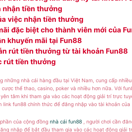
h nhận tiền thưởng
ủa việc nhận tiền thưởng
ãi đặc biệt cho thành viên mới của F
n khuyến mãi tại Fun88
n rút tiền thưởng từ tài khoản Fun88
 rút tiền thưởng
g những nhà cái hàng đầu tại Việt Nam, cung cấp nhiều d
 cược thể thao, casino, poker và nhiều hơn nữa. Với fun
 yên tâm khi tham gia vào các hoạt động giải trí trực tu
m link fun88 chính thức để đăng nhập vào tài khoản của
t phần của cộng đồng
nhà cái fun88
, người chơi cần đăn
ăng nhập để bắt đầu tham gia vào các hoạt động giải tr