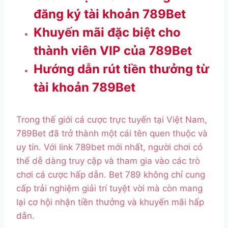
đăng ký tài khoản 789Bet
Khuyến mãi đặc biệt cho
thành viên VIP của 789Bet
Hướng dẫn rút tiền thưởng từ
tài khoản 789Bet
Trong thế giới cá cược trực tuyến tại Việt Nam,
789Bet đã trở thành một cái tên quen thuộc và
uy tín. Với link 789bet mới nhất, người chơi có
thể dễ dàng truy cập và tham gia vào các trò
chơi cá cược hấp dẫn. Bet 789 không chỉ cung
cấp trải nghiệm giải trí tuyệt vời mà còn mang
lại cơ hội nhận tiền thưởng và khuyến mãi hấp
dẫn.