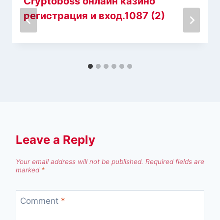
Cryptoboss онлайн казино
регистрация и вход.1087 (2)
Leave a Reply
Your email address will not be published.
Required fields are
marked
*
Comment
*