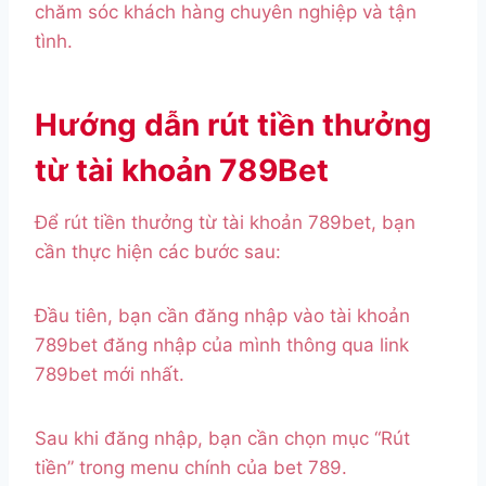
chăm sóc khách hàng chuyên nghiệp và tận
tình.
Hướng dẫn rút tiền thưởng
từ tài khoản 789Bet
Để rút tiền thưởng từ tài khoản 789bet, bạn
cần thực hiện các bước sau:
Đầu tiên, bạn cần đăng nhập vào tài khoản
789bet đăng nhập của mình thông qua link
789bet mới nhất.
Sau khi đăng nhập, bạn cần chọn mục “Rút
tiền” trong menu chính của bet 789.