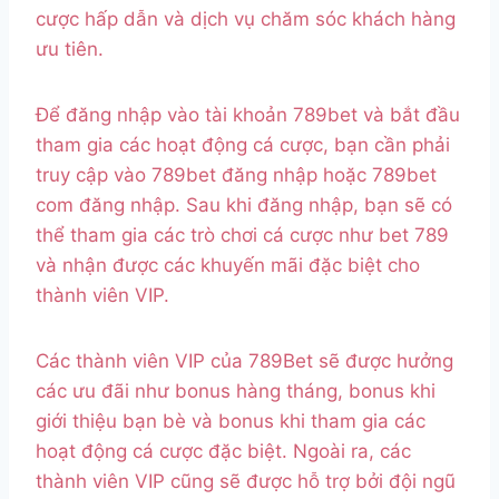
cược hấp dẫn và dịch vụ chăm sóc khách hàng
ưu tiên.
Để đăng nhập vào tài khoản 789bet và bắt đầu
tham gia các hoạt động cá cược, bạn cần phải
truy cập vào 789bet đăng nhập hoặc 789bet
com đăng nhập. Sau khi đăng nhập, bạn sẽ có
thể tham gia các trò chơi cá cược như bet 789
và nhận được các khuyến mãi đặc biệt cho
thành viên VIP.
Các thành viên VIP của 789Bet sẽ được hưởng
các ưu đãi như bonus hàng tháng, bonus khi
giới thiệu bạn bè và bonus khi tham gia các
hoạt động cá cược đặc biệt. Ngoài ra, các
thành viên VIP cũng sẽ được hỗ trợ bởi đội ngũ