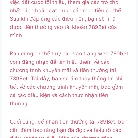
việc đặt cược tối thiểu, tham gia các trò chơi
nhất định hoặc đạt được các mục tiêu cụ thể.
Sau khi đáp ứng các điều kiện, bạn sẽ nhận
được tiền thưởng vào tài khoản 789Bet của
mình.
Bạn cũng có thể truy cập vào trang web 789bet
com đăng nhập để tìm hiểu thêm về các
chương trình khuyến mãi và tiền thưởng tại
789Bet. Tại đây, bạn sẽ tìm thấy thông tin chi
tiết về các chương trình khuyến mãi, bao gồm
cả các điều kiện và cách thức nhận tiền
thưởng.
Cuối cùng, để nhận tiền thưởng tại 789Bet, bạn
cần đảm bảo rằng bạn đã đọc và hiểu rõ các