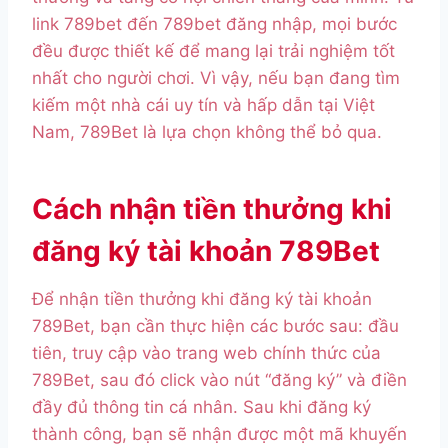
link 789bet đến 789bet đăng nhập, mọi bước
đều được thiết kế để mang lại trải nghiệm tốt
nhất cho người chơi. Vì vậy, nếu bạn đang tìm
kiếm một nhà cái uy tín và hấp dẫn tại Việt
Nam, 789Bet là lựa chọn không thể bỏ qua.
Cách nhận tiền thưởng khi
đăng ký tài khoản 789Bet
Để nhận tiền thưởng khi đăng ký tài khoản
789Bet, bạn cần thực hiện các bước sau: đầu
tiên, truy cập vào trang web chính thức của
789Bet, sau đó click vào nút “đăng ký” và điền
đầy đủ thông tin cá nhân. Sau khi đăng ký
thành công, bạn sẽ nhận được một mã khuyến