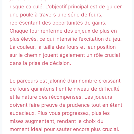
risque calculé. L’objectif principal est de guider
une poule à travers une série de fours,
représentant des opportunités de gains.
Chaque four renferme des enjeux de plus en
plus élevés, ce qui intensifie l’excitation du jeu.
La couleur, la taille des fours et leur position
sur le chemin jouent également un rôle crucial
dans la prise de décision.
Le parcours est jalonné d’un nombre croissant
de fours qui intensifient le niveau de difficulté
et la nature des récompenses. Les joueurs
doivent faire preuve de prudence tout en étant
audacieux. Plus vous progressez, plus les
mises augmentent, rendant le choix du
moment idéal pour sauter encore plus crucial.