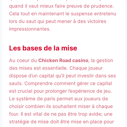
quand il vaut mieux faire preuve de prudence.
Cela tout en maintenant le suspense entretenu
lors du saut qui peut mener à des victoires
impressionnantes.
Les bases de la mise
Au coeur du
Chicken Road casino
, la gestion
des mises est essentielle. Chaque joueur
dispose d’un capital qu’il peut investir dans ses
sauts. Comprendre comment gérer ce capital
est crucial pour prolonger l’expérience de jeu.
Le système de paris permet aux joueurs de
choisir combien ils souhaitent miser à chaque
four. Il est vital de ne pas être trop avide; une
stratégie de mise doit être mise en place pour