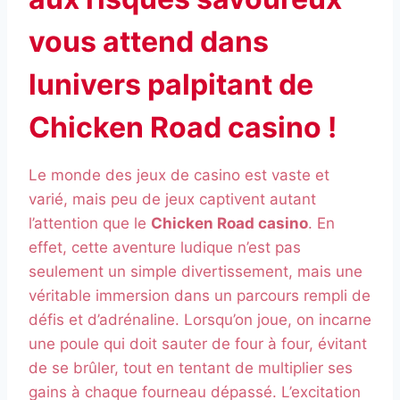
vous attend dans
lunivers palpitant de
Chicken Road casino !
Le monde des jeux de casino est vaste et
varié, mais peu de jeux captivent autant
l’attention que le
Chicken Road casino
. En
effet, cette aventure ludique n’est pas
seulement un simple divertissement, mais une
véritable immersion dans un parcours rempli de
défis et d’adrénaline. Lorsqu’on joue, on incarne
une poule qui doit sauter de four à four, évitant
de se brûler, tout en tentant de multiplier ses
gains à chaque fourneau dépassé. L’excitation