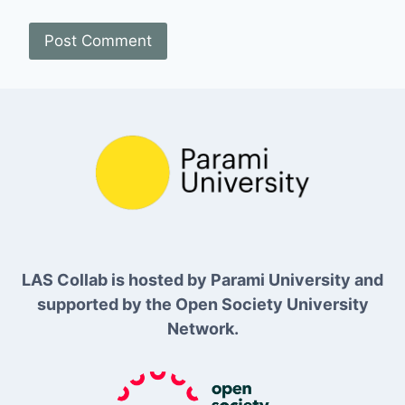
LAS Collab is hosted by Parami University and
supported by the Open Society University
Network.