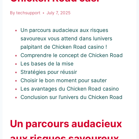
By
techsupport
July 7, 2025
Un parcours audacieux aux risques
savoureux vous attend dans lunivers
palpitant de Chicken Road casino !
Comprendre le concept de Chicken Road
Les bases de la mise
Stratégies pour réussir
Choisir le bon moment pour sauter
Les avantages du Chicken Road casino
Conclusion sur l’univers du Chicken Road
Un parcours audacieux
aux risques savoureux