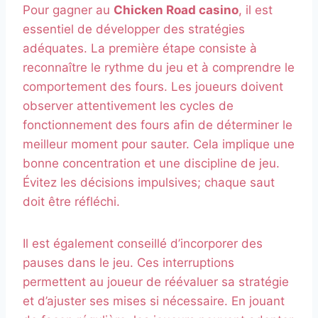
Pour gagner au
Chicken Road casino
, il est
essentiel de développer des stratégies
adéquates. La première étape consiste à
reconnaître le rythme du jeu et à comprendre le
comportement des fours. Les joueurs doivent
observer attentivement les cycles de
fonctionnement des fours afin de déterminer le
meilleur moment pour sauter. Cela implique une
bonne concentration et une discipline de jeu.
Évitez les décisions impulsives; chaque saut
doit être réfléchi.
Il est également conseillé d’incorporer des
pauses dans le jeu. Ces interruptions
permettent au joueur de réévaluer sa stratégie
et d’ajuster ses mises si nécessaire. En jouant