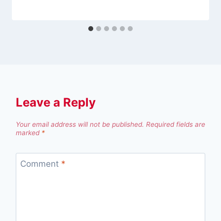
Leave a Reply
Your email address will not be published.
Required fields are
marked
*
Comment
*