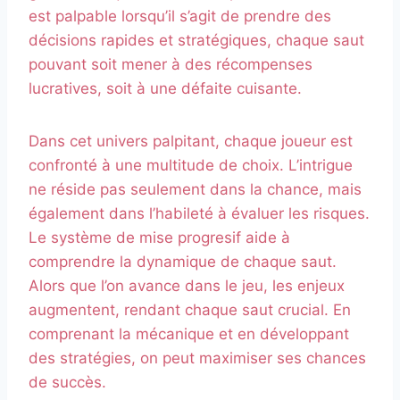
est palpable lorsqu’il s’agit de prendre des
décisions rapides et stratégiques, chaque saut
pouvant soit mener à des récompenses
lucratives, soit à une défaite cuisante.
Dans cet univers palpitant, chaque joueur est
confronté à une multitude de choix. L’intrigue
ne réside pas seulement dans la chance, mais
également dans l’habileté à évaluer les risques.
Le système de mise progresif aide à
comprendre la dynamique de chaque saut.
Alors que l’on avance dans le jeu, les enjeux
augmentent, rendant chaque saut crucial. En
comprenant la mécanique et en développant
des stratégies, on peut maximiser ses chances
de succès.