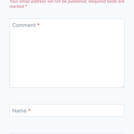
Your email address will not be published.
Required fields are
marked
*
Comment
*
Name
*