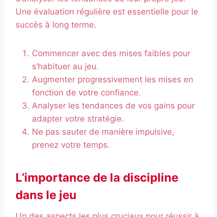
Une évaluation régulière est essentielle pour le
succès à long terme.
Commencer avec des mises faibles pour
s’habituer au jeu.
Augmenter progressivement les mises en
fonction de votre confiance.
Analyser les tendances de vos gains pour
adapter votre stratégie.
Ne pas sauter de manière impulsive,
prenez votre temps.
L’importance de la discipline
dans le jeu
Un des aspects les plus cruciaux pour réussir à