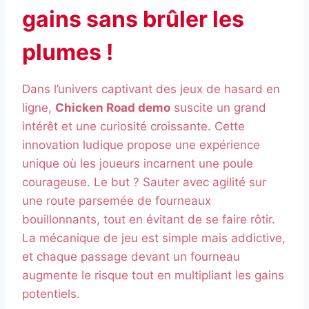
gains sans brûler les
plumes !
Dans l’univers captivant des jeux de hasard en
ligne,
Chicken Road demo
suscite un grand
intérêt et une curiosité croissante. Cette
innovation ludique propose une expérience
unique où les joueurs incarnent une poule
courageuse. Le but ? Sauter avec agilité sur
une route parsemée de fourneaux
bouillonnants, tout en évitant de se faire rôtir.
La mécanique de jeu est simple mais addictive,
et chaque passage devant un fourneau
augmente le risque tout en multipliant les gains
potentiels.