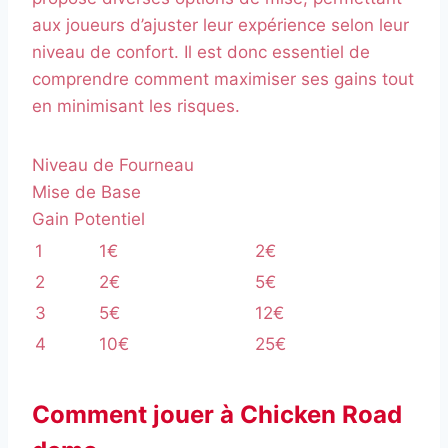
aux joueurs d’ajuster leur expérience selon leur
niveau de confort. Il est donc essentiel de
comprendre comment maximiser ses gains tout
en minimisant les risques.
Niveau de Fourneau
Mise de Base
Gain Potentiel
1
1€
2€
2
2€
5€
3
5€
12€
4
10€
25€
Comment jouer à Chicken Road