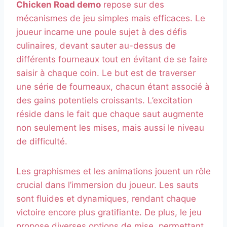
Chicken Road demo
repose sur des
mécanismes de jeu simples mais efficaces. Le
joueur incarne une poule sujet à des défis
culinaires, devant sauter au-dessus de
différents fourneaux tout en évitant de se faire
saisir à chaque coin. Le but est de traverser
une série de fourneaux, chacun étant associé à
des gains potentiels croissants. L’excitation
réside dans le fait que chaque saut augmente
non seulement les mises, mais aussi le niveau
de difficulté.
Les graphismes et les animations jouent un rôle
crucial dans l’immersion du joueur. Les sauts
sont fluides et dynamiques, rendant chaque
victoire encore plus gratifiante. De plus, le jeu
propose diverses options de mise, permettant