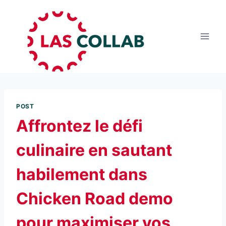
POST
Affrontez le défi
culinaire en sautant
habilement dans
Chicken Road demo
pour maximiser vos