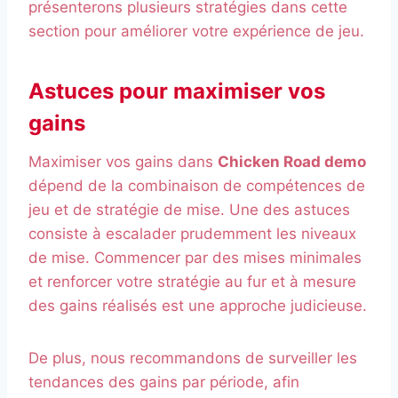
présenterons plusieurs stratégies dans cette
section pour améliorer votre expérience de jeu.
Astuces pour maximiser vos
gains
Maximiser vos gains dans
Chicken Road demo
dépend de la combinaison de compétences de
jeu et de stratégie de mise. Une des astuces
consiste à escalader prudemment les niveaux
de mise. Commencer par des mises minimales
et renforcer votre stratégie au fur et à mesure
des gains réalisés est une approche judicieuse.
De plus, nous recommandons de surveiller les
tendances des gains par période, afin