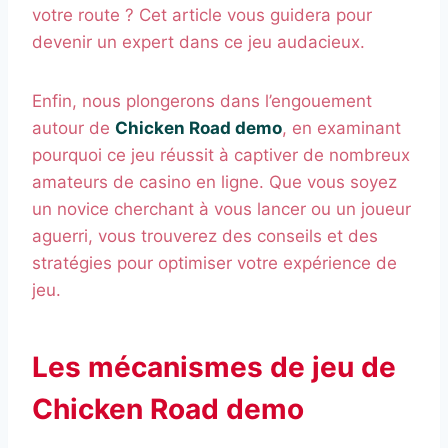
votre route ? Cet article vous guidera pour
devenir un expert dans ce jeu audacieux.
Enfin, nous plongerons dans l’engouement
autour de
Chicken Road demo
, en examinant
pourquoi ce jeu réussit à captiver de nombreux
amateurs de casino en ligne. Que vous soyez
un novice cherchant à vous lancer ou un joueur
aguerri, vous trouverez des conseils et des
stratégies pour optimiser votre expérience de
jeu.
Les mécanismes de jeu de
Chicken Road demo