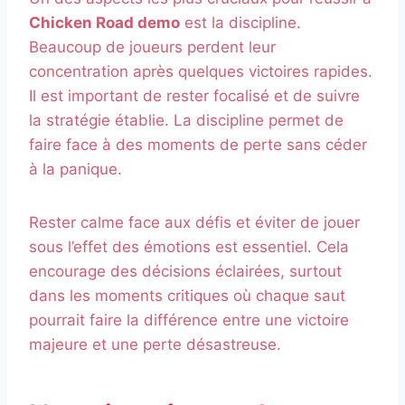
Chicken Road demo
est la discipline.
Beaucoup de joueurs perdent leur
concentration après quelques victoires rapides.
Il est important de rester focalisé et de suivre
la stratégie établie. La discipline permet de
faire face à des moments de perte sans céder
à la panique.
Rester calme face aux défis et éviter de jouer
sous l’effet des émotions est essentiel. Cela
encourage des décisions éclairées, surtout
dans les moments critiques où chaque saut
pourrait faire la différence entre une victoire
majeure et une perte désastreuse.