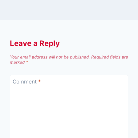
Leave a Reply
Your email address will not be published.
Required fields are
marked
*
Comment
*