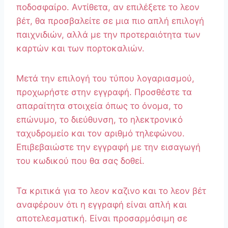
ποδοσφαίρο. Αντίθετα, αν επιλέξετε το λεον
βέτ, θα προσβαλείτε σε μια πιο απλή επιλογή
παιχνιδιών, αλλά με την προτεραιότητα των
καρτών και των πορτοκαλιών.
Μετά την επιλογή του τύπου λογαριασμού,
προχωρήστε στην εγγραφή. Προσθέστε τα
απαραίτητα στοιχεία όπως το όνομα, το
επώνυμο, το διεύθυνση, το ηλεκτρονικό
ταχυδρομείο και τον αριθμό τηλεφώνου.
Επιβεβαιώστε την εγγραφή με την εισαγωγή
του κωδικού που θα σας δοθεί.
Τα κριτικά για το λεον καζινο και το λεον βέτ
αναφέρουν ότι η εγγραφή είναι απλή και
αποτελεσματική. Είναι προσαρμόσιμη σε