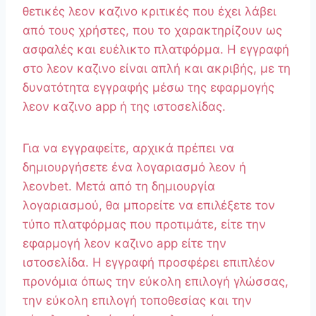
θετικές λεον καζινο κριτικές που έχει λάβει
από τους χρήστες, που το χαρακτηρίζουν ως
ασφαλές και ευέλικτο πλατφόρμα. Η εγγραφή
στο λεον καζινο είναι απλή και ακριβής, με τη
δυνατότητα εγγραφής μέσω της εφαρμογής
λεον καζινο app ή της ιστοσελίδας.
Για να εγγραφείτε, αρχικά πρέπει να
δημιουργήσετε ένα λογαριασμό λεον ή
λεονbet. Μετά από τη δημιουργία
λογαριασμού, θα μπορείτε να επιλέξετε τον
τύπο πλατφόρμας που προτιμάτε, είτε την
εφαρμογή λεον καζινο app είτε την
ιστοσελίδα. Η εγγραφή προσφέρει επιπλέον
προνόμια όπως την εύκολη επιλογή γλώσσας,
την εύκολη επιλογή τοποθεσίας και την