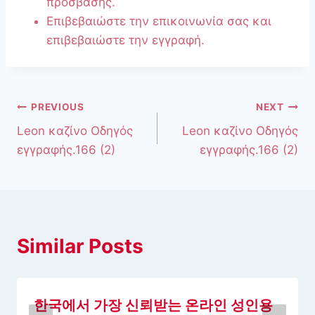
πρόσβασης.
Επιβεβαιώστε την επικοινωνία σας και
επιβεβαιώστε την εγγραφή.
PREVIOUS
NEXT
Leon καζίνο Οδηγός
Leon καζίνο Οδηγός
εγγραφής.166 (2)
εγγραφής.166 (2)
Similar Posts
한국에서 가장 신뢰받는 온라인 성인용